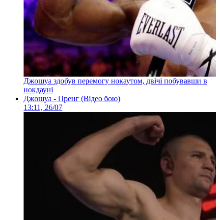
Джошуа здобув перемогу нокаутом, двічі побувавши в
нокдауні
Джошуа - Пренг (Відео бою)
13:11, 26/07