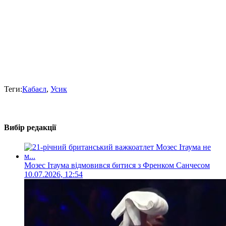
Теги:
Кабаєл
,
Усик
Вибір редакції
Мозес Ітаума відмовився битися з Френком Санчесом
10.07.2026, 12:54