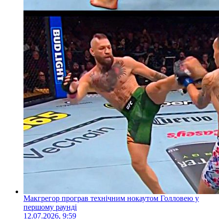
Макгрегор програв технічним нокаутом Голловею у
першому раунді
12.07.2026, 9:59