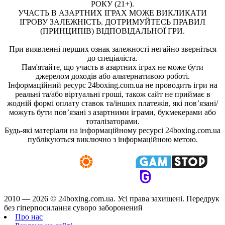
РОКУ (21+).
УЧАСТЬ В АЗАРТНИХ ІГРАХ МОЖЕ ВИКЛИКАТИ
ІГРОВУ ЗАЛЕЖНІСТЬ. ДОТРИМУЙТЕСЬ ПРАВИЛ
(ПРИНЦИПІВ) ВІДПОВІДАЛЬНОЇ ГРИ.
При виявленні перших ознак залежності негайно зверніться
до спеціаліста.
Пам'ятайте, що участь в азартних іграх не може бути
джерелом доходів або альтернативою роботі.
Інформаційний ресурс 24boxing.com.ua не проводить ігри на
реальні та/або віртуальні гроші, також сайт не приймає в
жодній формі оплату ставок та/інших платежів, які пов’язані/
можуть бути пов’язані з азартними іграми, букмекерами або
тоталізаторами.
Будь-які матеріали на інформаційному ресурсі 24boxing.com.ua
публікуються виключно з інформаційною метою.
2010 — 2026 ©
24boxing.com.ua.
Усi права захищенi. Передрук
без гіперпосилання суворо заборонений
Про нас