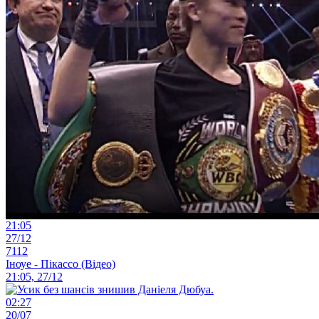
21:05
27/12
7112
Іноуе - Пікассо (Відео)
21:05, 27/12
02:27
20/07