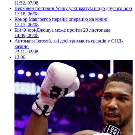
11:52, 07/08
Верховен поставив Усику ультиматум щодо другого бою
17:18, 06/08
Конор Макгрегор переніс операцію на коліні
17:15, 06/08
Бій Ф’юрі-Джошуа може пройти 20 листопада
14:09, 06/08
Автомати Igrosoft, які досі тримають гравців у СНД-
казино
23:11, 02/08
13:00