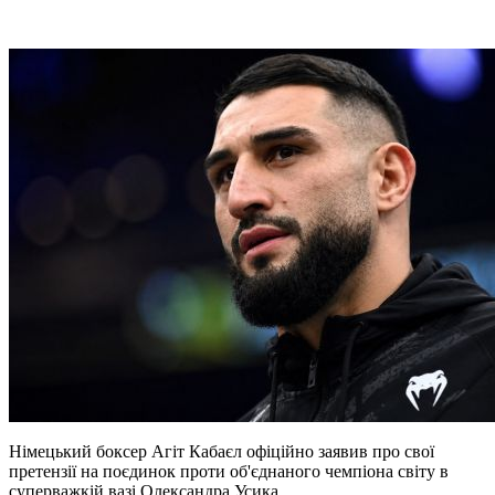
Німецький боксер Агіт Кабаєл офіційно заявив про свої
претензії на поєдинок проти об'єднаного чемпіона світу в
суперважкій вазі Олександра Усика.