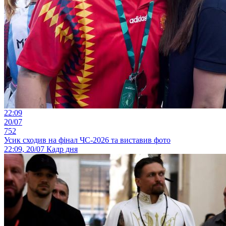
22:09
20/07
752
Усик сходив на фінал ЧС-2026 та виставив фото
22:09, 20/07
Кадр дня