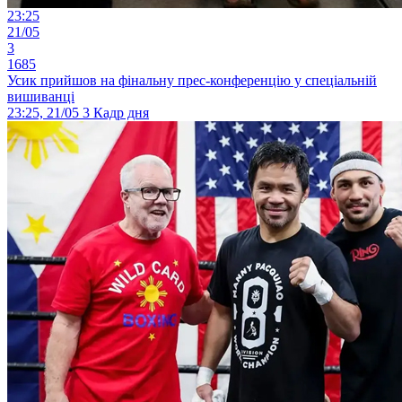
23:25
21/05
3
1685
Усик прийшов на фінальну прес-конференцію у спеціальній
вишиванці
23:25, 21/05
3
Кадр дня