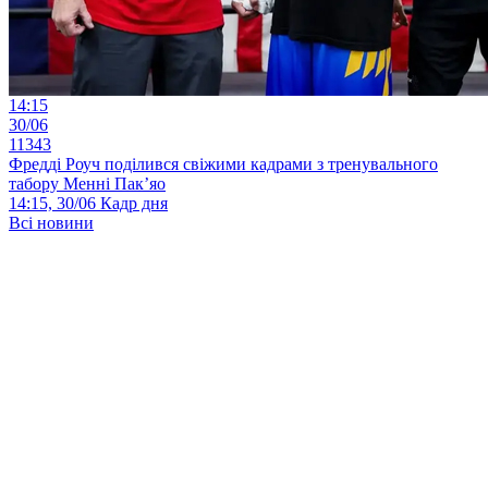
14:15
30/06
11343
Фредді Роуч поділився свіжими кадрами з тренувального
табору Менні Пак’яо
14:15, 30/06
Кадр дня
Всі новини