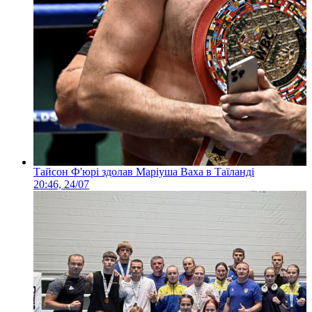
Тайсон Ф'юрі здолав Маріуша Ваха в Таїланді
20:46, 24/07