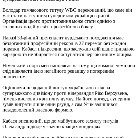
Володар тимчасового титулу WBC переконаний, що саме він
має стати наступним суперником українця в ринзі.
Організація цього протистояння може стати однією з
головних подій у світі професійного боксу.
Наразі 33-річний претендент курдського походження має
бездоганний професійний рекорд із 27 перемог без жодної
поразки. Кабаєл підкреслив, що заслужив свій шанс тривалою
кар'єрою та не збирається поступатися чергою іншим бійцям.
Німецький спортсмен наполягає на тому, що команді чемпіона
слід відкласти ідею негайного реваншу з попереднім
опонентом.
Оцінюючи нещодавній виступ українського лідера
суперважкого дивізіону проти нідерландця Ріко Верхувена,
німець висловив критичну думку. На його погляд, суперник
зумів виграти лише один раунд, а сам Усик залишився
незадоволений власною формою.
Кабаєл впевнений, що до майбутнього захисту титулів
Олександр підійде у значно кращих кондиціях.
Попри високий рівень майбутнього опонента, німецький