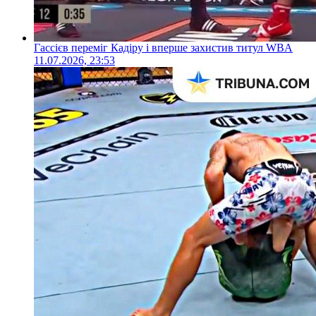
Гассієв переміг Кадіру і вперше захистив титул WBA
11.07.2026, 23:53