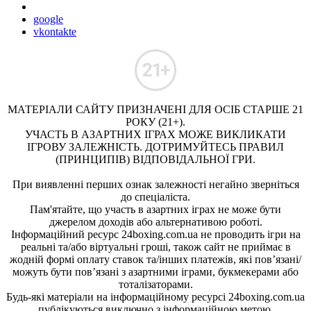
google
vkontakte
МАТЕРІАЛИ САЙТУ ПРИЗНАЧЕНІ ДЛЯ ОСІБ СТАРШЕ 21
РОКУ (21+).
УЧАСТЬ В АЗАРТНИХ ІГРАХ МОЖЕ ВИКЛИКАТИ
ІГРОВУ ЗАЛЕЖНІСТЬ. ДОТРИМУЙТЕСЬ ПРАВИЛ
(ПРИНЦИПІВ) ВІДПОВІДАЛЬНОЇ ГРИ.
При виявленні перших ознак залежності негайно зверніться
до спеціаліста.
Пам'ятайте, що участь в азартних іграх не може бути
джерелом доходів або альтернативою роботі.
Інформаційний ресурс 24boxing.com.ua не проводить ігри на
реальні та/або віртуальні гроші, також сайт не приймає в
жодній формі оплату ставок та/інших платежів, які пов’язані/
можуть бути пов’язані з азартними іграми, букмекерами або
тоталізаторами.
Будь-які матеріали на інформаційному ресурсі 24boxing.com.ua
публікуються виключно з інформаційною метою.