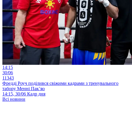
14:15
30/06
11343
Фредді Роуч поділився свіжими кадрами з тренувального
табору Менні Пак’яо
14:15, 30/06
Кадр дня
Всі новини