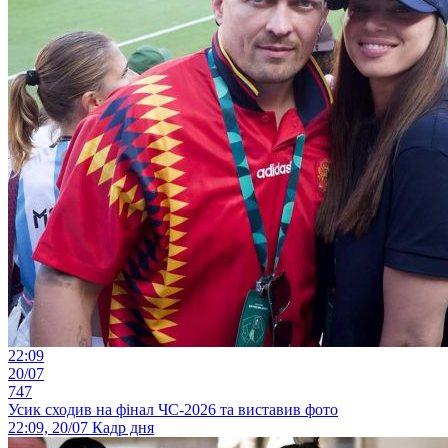
22:09
20/07
747
Усик сходив на фінал ЧС-2026 та виставив фото
22:09, 20/07
Кадр дня