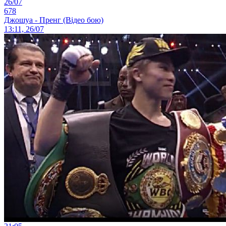
26/07
678
Джошуа - Пренг (Відео бою)
13:11, 26/07