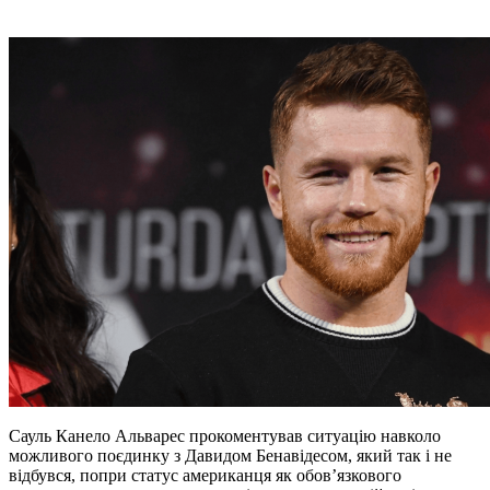
Сауль Канело Альварес прокоментував ситуацію навколо
можливого поєдинку з Давидом Бенавідесом, який так і не
відбувся, попри статус американця як обов’язкового