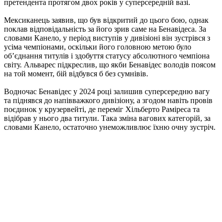
претендента протягом двох років у суперсередній вазі.
Мексиканець заявив, що був відкритий до цього бою, однак
поклав відповідальність за його зрив саме на Бенавідеса. За
словами Канело, у період виступів у дивізіоні він зустрівся з
усіма чемпіонами, оскільки його головною метою було
об’єднання титулів і здобуття статусу абсолютного чемпіона
світу. Альварес підкреслив, що якби Бенавідес володів поясом
на той момент, бій відбувся б без сумнівів.
Водночас Бенавідес у 2024 році залишив суперсередню вагу
та піднявся до напівважкого дивізіону, а згодом навіть провів
поєдинок у крузервейті, де переміг Хільберто Раміреса та
відібрав у нього два титули. Така зміна вагових категорій, за
словами Канело, остаточно унеможливлює їхню очну зустріч.