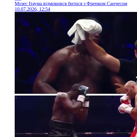
Мозес Ітаума відмовився битися з Френком Санчесом
10.07.2026, 12:54