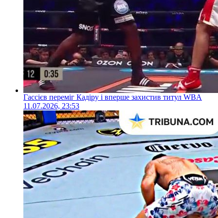
Гассієв переміг Кадіру і вперше захистив титул WBA
11.07.2026, 23:53