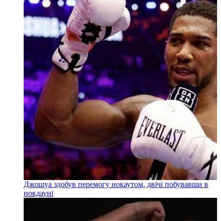
Джошуа здобув перемогу нокаутом, двічі побувавши в
нокдауні