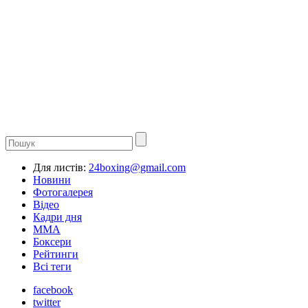
Для листів:
24boxing@gmail.com
Новини
Фотогалерея
Відео
Кадри дня
ММА
Боксери
Рейтинги
Всі теги
facebook
twitter