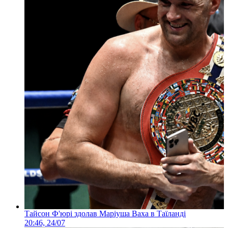
Тайсон Ф'юрі здолав Маріуша Ваха в Таїланді
20:46, 24/07