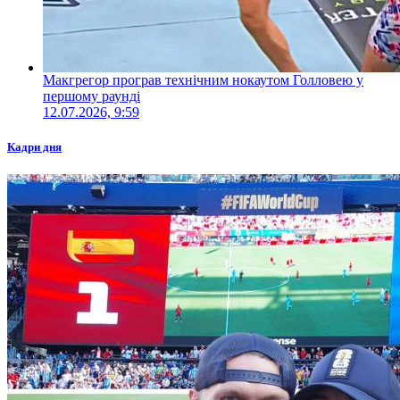
Макгрегор програв технічним нокаутом Голловею у
першому раунді
12.07.2026, 9:59
Кадри дня