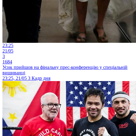
23:25
21/05
3
1684
Усик прийшов на фінальну прес-конференцію у спеціальній
вишиванці
23:25, 21/05
3
Кадр дня