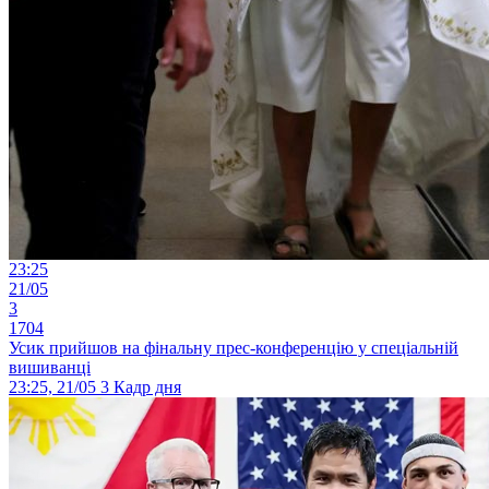
23:25
21/05
3
1704
Усик прийшов на фінальну прес-конференцію у спеціальній
вишиванці
23:25, 21/05
3
Кадр дня