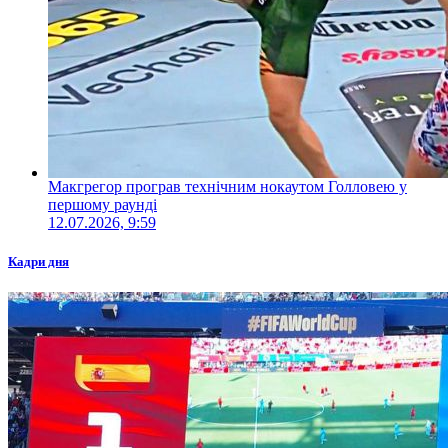
Макгрегор програв технічним нокаутом Голловею у
першому раунді
12.07.2026, 9:59
Кадри дня