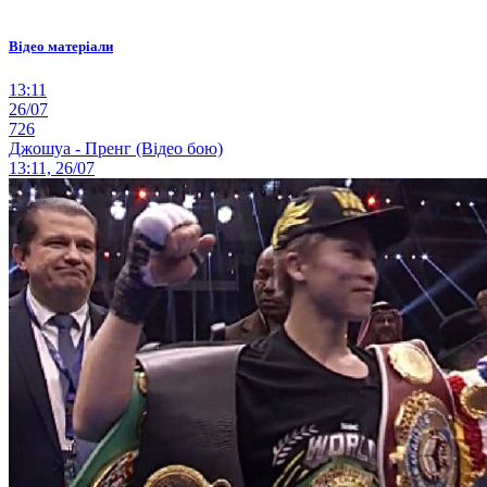
Відео матеріали
13:11
26/07
726
Джошуа - Пренг (Відео бою)
13:11, 26/07