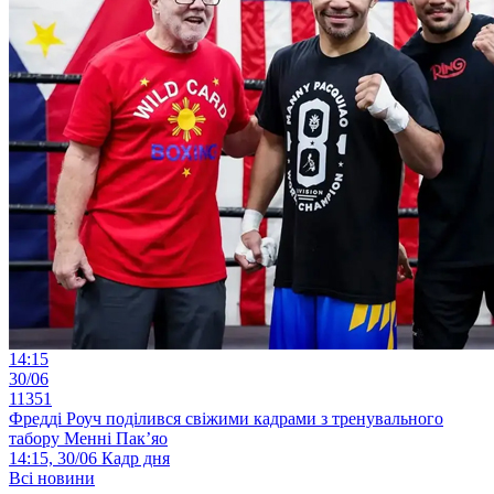
14:15
30/06
11351
Фредді Роуч поділився свіжими кадрами з тренувального
табору Менні Пак’яо
14:15, 30/06
Кадр дня
Всі новини