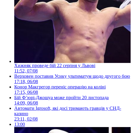
Хижняк проведе бій 22 серпня у Львові
11:52, 07/08
Верховен поставив Усику ультиматум щодо другого бою
17:18, 06/08
Конор Макгрегор переніс операцію на коліні
17:15, 06/08
Бій Ф’юрі-Джошуа може пройти 20 листопада
14:09, 06/08
Автомати Igrosoft, які досі тримають гравців у СНД-
казино
23:11, 02/08
13:00