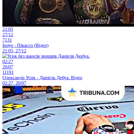
21:05
27/12
7131
Іноуе - Пікассо (Відео)
21:05, 27/12
02:27
20/07
11191
Олександр Усик - Даніель Дебуа. Відео
02:27, 20/07