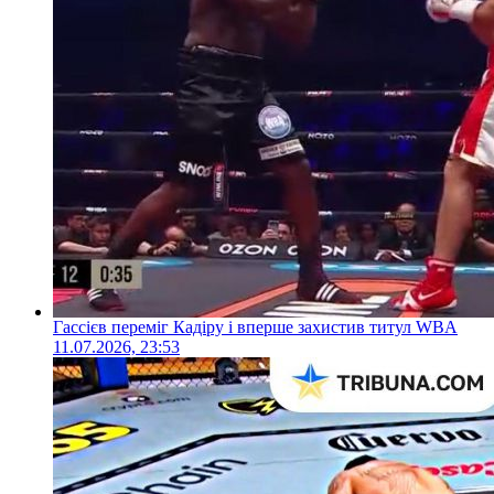
Гассієв переміг Кадіру і вперше захистив титул WBA
11.07.2026, 23:53