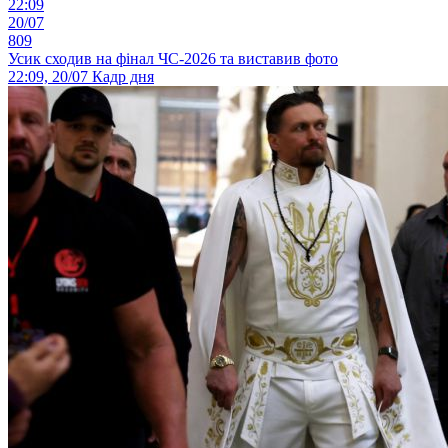
22:09
20/07
809
Усик сходив на фінал ЧС-2026 та виставив фото
22:09, 20/07
Кадр дня