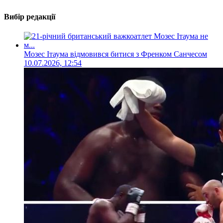
Вибір редакції
Мозес Ітаума відмовився битися з Френком Санчесом
10.07.2026, 12:54