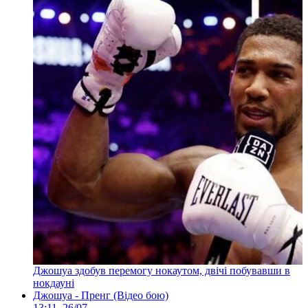
Джошуа здобув перемогу нокаутом, двічі побувавши в
нокдауні
Джошуа - Пренг (Відео бою)
13:11, 26/07