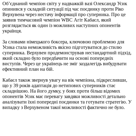
Об’єднаний чемпіон світу у надважкій вазі Олександр Усик
опинився у складній ситуації під час поєдинку проти Ріко
Верхувена через нестачу інформації про суперника. Про це
заявив тимчасовий чемпіон WBC Агіт Кабаєл, який
розглядається як один із можливих наступних опонентів
українця.
За словами німецького боксера, ключовою проблемою для
Усика стала неможливість якісно підготуватися до стилю
суперника. Верхувен продемонстрував нестандартний підхід,
який складно було передбачити на основі попередніх
виступів. Через це українець не зміг заздалегідь вибудувати
ефективний план на бій.
Кабаєл також звернув увагу на вік чемпіона, підкресливши,
що у 39 років адаптація до нетипових суперників стає
складнішою. На його думку, у боях проти більш відомих
опонентів Усик має перевагу завдяки можливості детально
аналізувати їхні попередні поєдинки та готувати стратегію. У
випадку з Верхувеном такої можливості фактично не було.