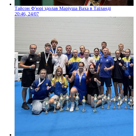
Тайсон Ф'юрі здолав Маріуша Ваха в Таїланді
20:46, 24/07