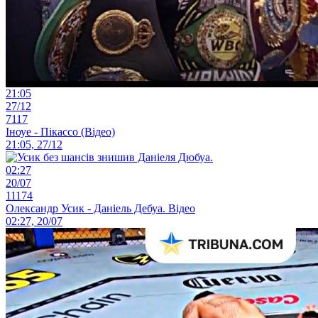
21:05
27/12
7117
Іноуе - Пікассо (Відео)
21:05, 27/12
02:27
20/07
11174
Олександр Усик - Даніель Дебуа. Відео
02:27, 20/07