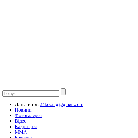
Для листів:
24boxing@gmail.com
Новини
Фотогалерея
Відео
Кадри дня
ММА
Боксери