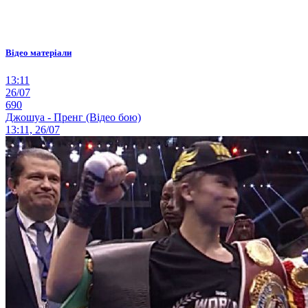
Відео матеріали
13:11
26/07
690
Джошуа - Пренг (Відео бою)
13:11, 26/07