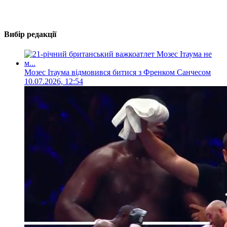
Вибір редакції
Мозес Ітаума відмовився битися з Френком Санчесом
10.07.2026, 12:54