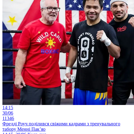
14:15
30/06
11346
Фредді Роуч поділився свіжими кадрами з тренувального
табору Менні Пак’яо