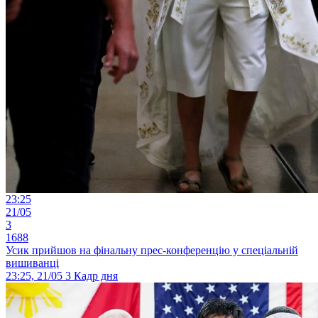
23:25
21/05
3
1688
Усик прийшов на фінальну прес-конференцію у спеціальній
вишиванці
23:25, 21/05
3
Кадр дня