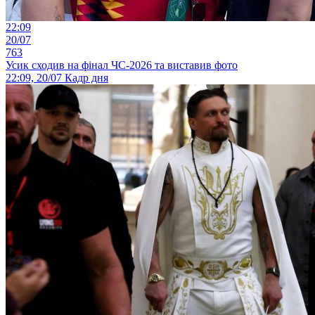
22:09
20/07
763
Усик сходив на фінал ЧС-2026 та виставив фото
22:09, 20/07
Кадр дня