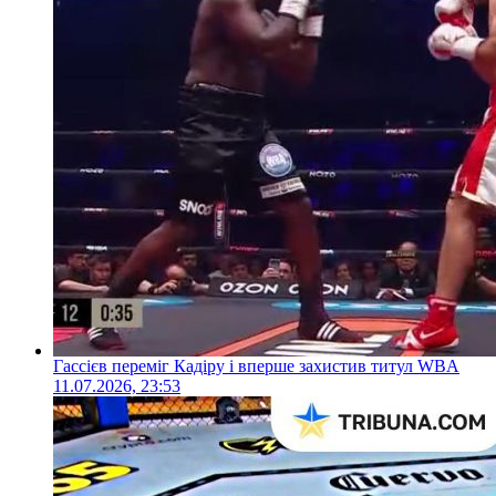
Гассієв переміг Кадіру і вперше захистив титул WBA
11.07.2026, 23:53