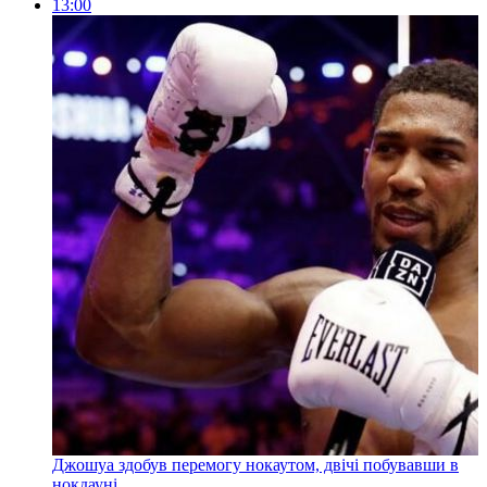
13:00
Джошуа здобув перемогу нокаутом, двічі побувавши в
нокдауні