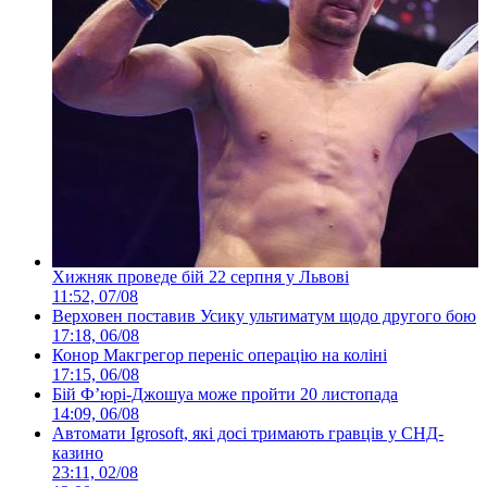
Хижняк проведе бій 22 серпня у Львові
11:52, 07/08
Верховен поставив Усику ультиматум щодо другого бою
17:18, 06/08
Конор Макгрегор переніс операцію на коліні
17:15, 06/08
Бій Ф’юрі-Джошуа може пройти 20 листопада
14:09, 06/08
Автомати Igrosoft, які досі тримають гравців у СНД-
казино
23:11, 02/08