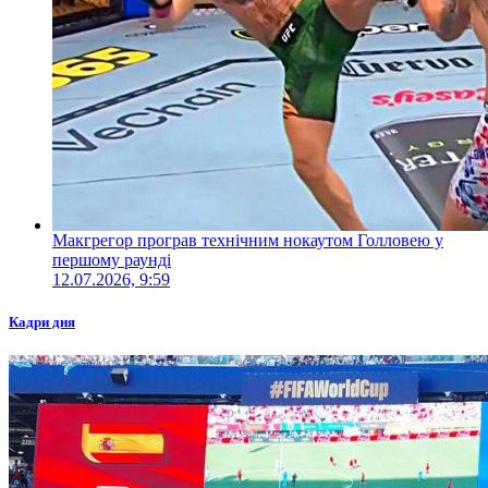
Макгрегор програв технічним нокаутом Голловею у
першому раунді
12.07.2026, 9:59
Кадри дня