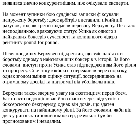
виявився значно конкурентнішим, ніж очікували експерти.
На момент зупинки бою суддівські записки фіксували
напружену боротьбу: двоє арбітрів виставили нічийний
рахунок, тоді як третій віддавав перевагу Верхувену. Це стало
несподіванкою, враховуючи статус Усика як одного з
найкращих боксерів сучасності та колишнього лідера
рейтингу pound-for-pound.
Після поєдинку Верхувен підкреслив, що зміг нав’язати
боротьбу одному з найсильніших боксерів в історії. За його
словами, виступ проти Усика став підтвердженням його рівня
та прогресу. Спочатку кікбоксер переживав через поразку,
однак згодом змінив оцінку ситуації, зосередившись на
отриманому досвіді та підтримці від уболівальників.
Верхувен також звернув увагу на скептицизм перед боєм.
Багато хто недооцінював його шанси через відсутність
боксерського бекграунду, однак він довів, що здатен
конкурувати на найвищому рівні. За його словами, якби він
діяв у ринзі як типовий кікбоксер, результат був би
прогнозованим і невдалим.