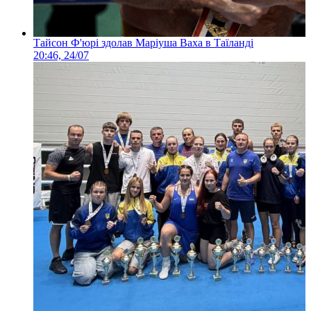
Тайсон Ф'юрі здолав Маріуша Ваха в Таїланді
20:46, 24/07