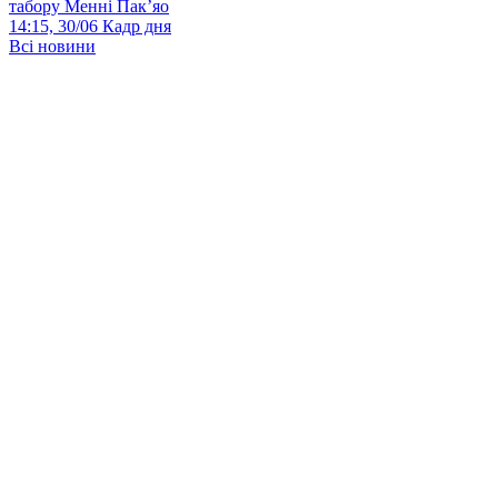
табору Менні Пак’яо
14:15, 30/06
Кадр дня
Всі новини