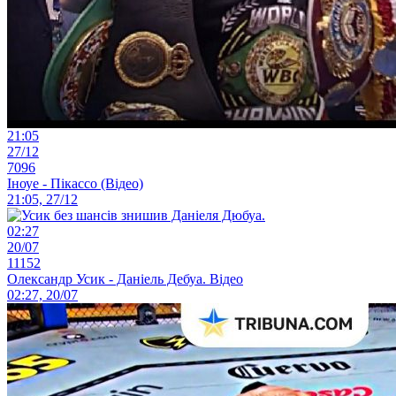
21:05
27/12
7096
Іноуе - Пікассо (Відео)
21:05, 27/12
02:27
20/07
11152
Олександр Усик - Даніель Дебуа. Відео
02:27, 20/07