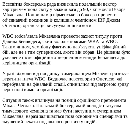
Всесвітня боксерська рада визначила подальший вектор
кар’єри чемпіона світу у важкій вазі до 90,7 кг Ноеля Гевора
Мікаеляна. Попри намір вірменського боксера провести
об’єднавчий поєдинок із колишнім чемпіоном IBF Джеєм
Опетаєю, організація висунула інші вимоги.
WBC зобов’язала Мікаеляна провести захист титулу проти
Давида Бенавідеса, який володіє поясами WBA та WBO.
Таким чином, чемпіону фактично нав’язують уніфікаційний
бій, але не з тим суперником, якого він обрав. Це рішення було
ухвалене після офіційного звернення команди Бенавідеса до
керівництва організації.
У разі відмови від поєдинку з американцем Мікаелян ризикує
втратити титул WBC. Водночас переговори з Опетаєю, які
перебували на фінальній стадії, опинилися під загрозою зриву
через нові вимоги організації.
Ситуація також вплинула на позиції офіційного претендента
Міхала Чеслака. Польський боксер, який володіє статусом
тимчасового чемпіона та мав бути наступним суперником
Мікаеляна, наразі залишається поза основними сценаріями та
змушений чекати подальшого розвитку подій.