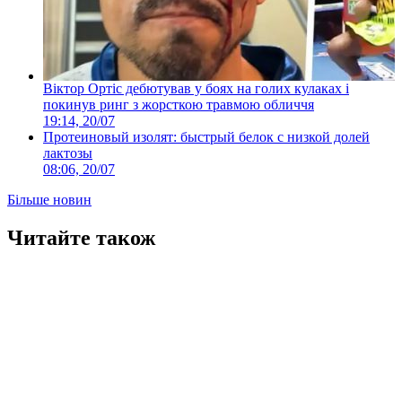
Віктор Ортіс дебютував у боях на голих кулаках і
покинув ринг з жорсткою травмою обличчя
19:14, 20/07
Протеиновый изолят: быстрый белок с низкой долей
лактозы
08:06, 20/07
Більше новин
Читайте також