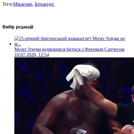
Теги:
Мікаелян
,
Бенавідес
Вибір редакції
Мозес Ітаума відмовився битися з Френком Санчесом
10.07.2026, 12:54