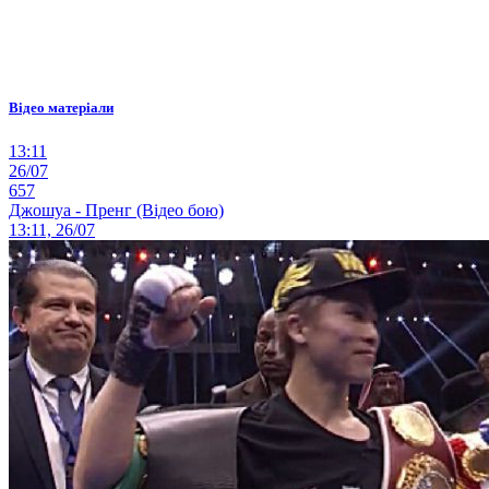
Відео матеріали
13:11
26/07
657
Джошуа - Пренг (Відео бою)
13:11, 26/07