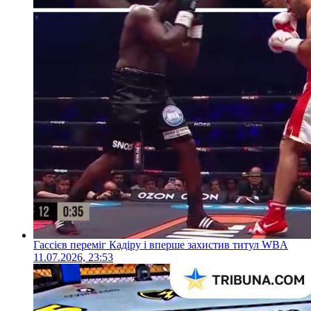
Гассієв переміг Кадіру і вперше захистив титул WBA
11.07.2026, 23:53