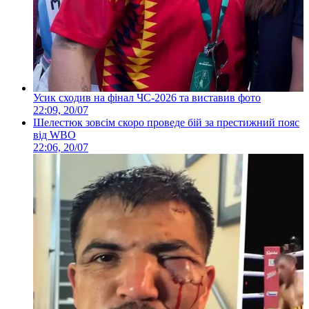
Усик сходив на фінал ЧС-2026 та виставив фото
22:09, 20/07
Шелестюк зовсім скоро проведе бій за престижний пояс
від WBO
22:06, 20/07