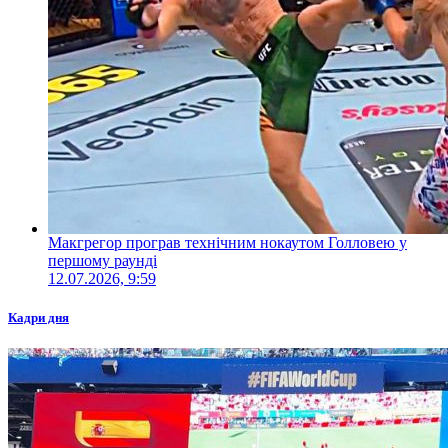
Макгрегор програв технічним нокаутом Голловею у
першому раунді
12.07.2026, 9:59
Кадри дня