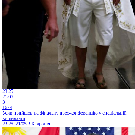
23:25
21/05
3
1674
Усик прийшов на фінальну прес-конференцію у спеціальній
вишиванці
23:25, 21/05
3
Кадр дня