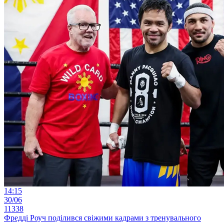
14:15
30/06
11338
Фредді Роуч поділився свіжими кадрами з тренувального