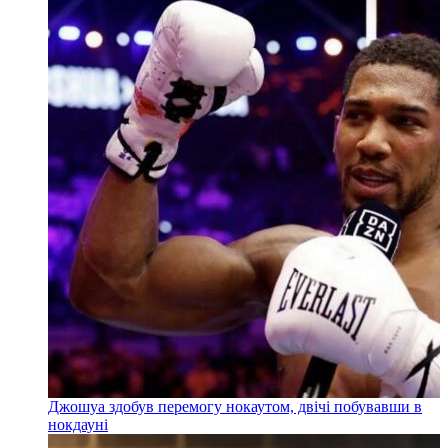
Джошуа здобув перемогу нокаутом, двічі побувавши в
нокдауні