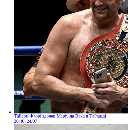
Тайсон Ф'юрі здолав Маріуша Ваха в Таїланді
20:46, 24/07