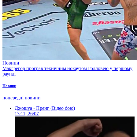
Новини
Макгрегор програв технічним нокаутом Голловею у першому
раунді
Новини
попередні новини
Джошуа - Пренг (Відео бою)
13:11, 26/07