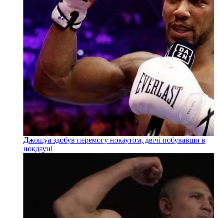
Джошуа здобув перемогу нокаутом, двічі побувавши в
нокдауні