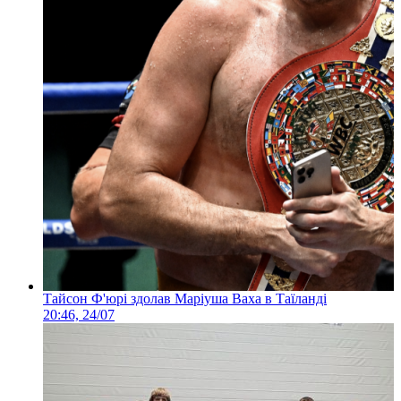
Тайсон Ф'юрі здолав Маріуша Ваха в Таїланді
20:46, 24/07