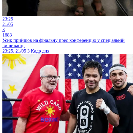
23:25
21/05
3
1683
Усик прийшов на фінальну прес-конференцію у спеціальній
вишиванці
23:25, 21/05
3
Кадр дня