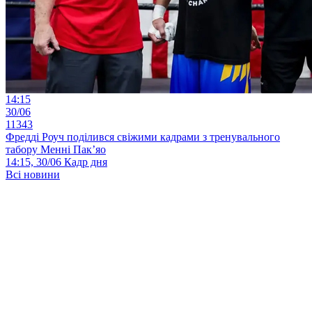
14:15
30/06
11343
Фредді Роуч поділився свіжими кадрами з тренувального
табору Менні Пак’яо
14:15, 30/06
Кадр дня
Всі новини