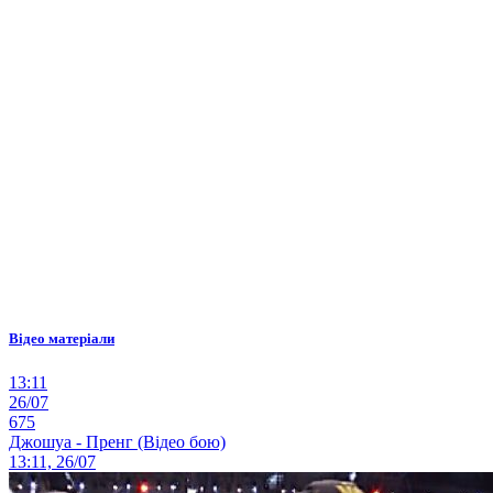
Відео матеріали
13:11
26/07
675
Джошуа - Пренг (Відео бою)
13:11, 26/07