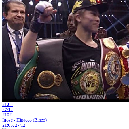
21:05
27/12
7107
Іноуе - Пікассо (Відео)
21:05, 27/12