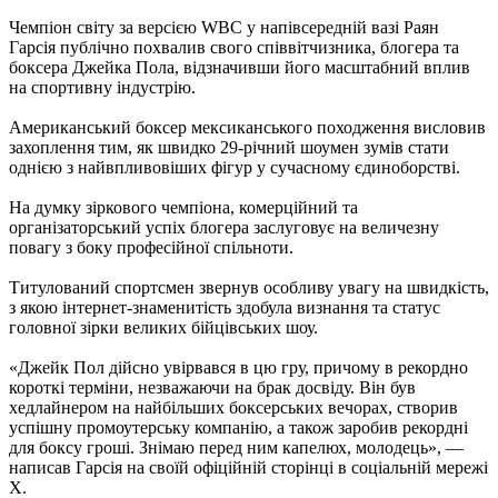
Чемпіон світу за версією WBC у напівсередній вазі Раян
Гарсія публічно похвалив свого співвітчизника, блогера та
боксера Джейка Пола, відзначивши його масштабний вплив
на спортивну індустрію.
Американський боксер мексиканського походження висловив
захоплення тим, як швидко 29-річний шоумен зумів стати
однією з найвпливовіших фігур у сучасному єдиноборстві.
На думку зіркового чемпіона, комерційний та
організаторський успіх блогера заслуговує на величезну
повагу з боку професійної спільноти.
Титулований спортсмен звернув особливу увагу на швидкість,
з якою інтернет-знаменитість здобула визнання та статус
головної зірки великих бійцівських шоу.
«Джейк Пол дійсно увірвався в цю гру, причому в рекордно
короткі терміни, незважаючи на брак досвіду. Він був
хедлайнером на найбільших боксерських вечорах, створив
успішну промоутерську компанію, а також заробив рекордні
для боксу гроші. Знімаю перед ним капелюх, молодець», —
написав Гарсія на своїй офіційній сторінці в соціальній мережі
Х.