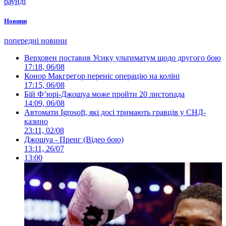
раунді
Новини
попередні новини
Верховен поставив Усику ультиматум щодо другого бою
17:18, 06/08
Конор Макгрегор переніс операцію на коліні
17:15, 06/08
Бій Ф’юрі-Джошуа може пройти 20 листопада
14:09, 06/08
Автомати Igrosoft, які досі тримають гравців у СНД-
казино
23:11, 02/08
Джошуа - Пренг (Відео бою)
13:11, 26/07
13:00