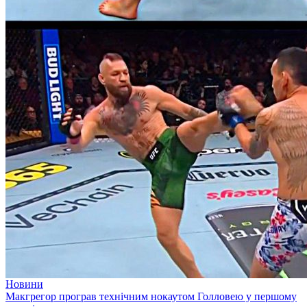
Новини
Макгрегор програв технічним нокаутом Голловею у першому