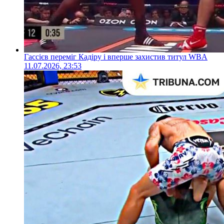
Гассієв переміг Кадіру і вперше захистив титул WBA
11.07.2026, 23:53