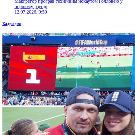
Макгрегор програв технічним нокаутом Голловею у
першому раунді
12.07.2026, 9:59
Кадри дня