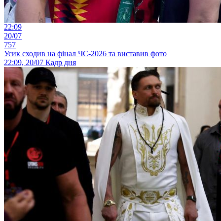
22:09
20/07
757
Усик сходив на фінал ЧС-2026 та виставив фото
22:09, 20/07
Кадр дня