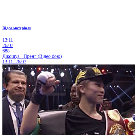
Відео матеріали
13:11
26/07
688
Джошуа - Пренг (Відео бою)
13:11, 26/07