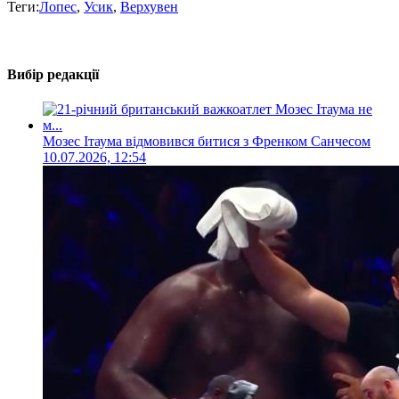
Теги:
Лопес
,
Усик
,
Верхувен
Вибір редакції
Мозес Ітаума відмовився битися з Френком Санчесом
10.07.2026, 12:54