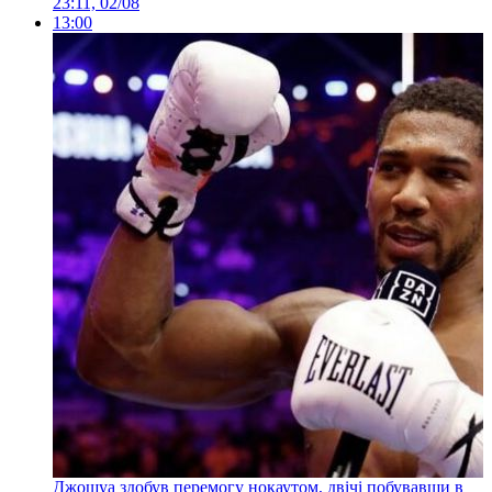
23:11, 02/08
13:00
Джошуа здобув перемогу нокаутом, двічі побувавши в