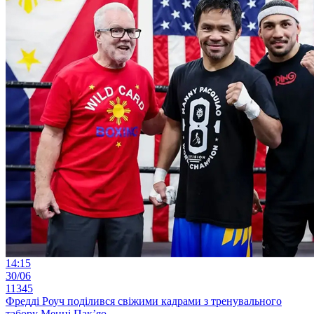
14:15
30/06
11345
Фредді Роуч поділився свіжими кадрами з тренувального
табору Менні Пак’яо