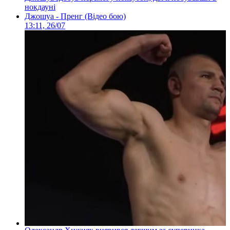
нокдауні
Джошуа - Пренг (Відео бою)
13:11, 26/07