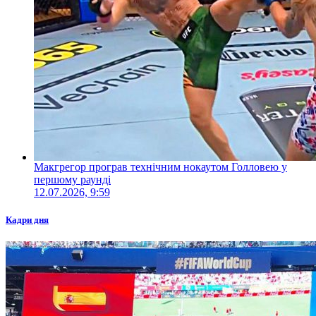
Макгрегор програв технічним нокаутом Голловею у
першому раунді
12.07.2026, 9:59
Кадри дня