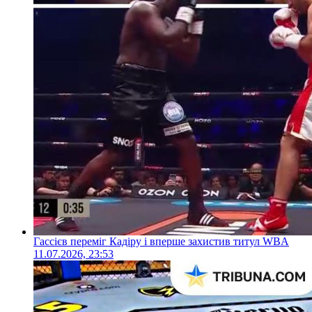
Гассієв переміг Кадіру і вперше захистив титул WBA
11.07.2026, 23:53