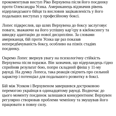
прокоментував виступ Ріко Верхувена після його поєдинку
проти Олександра Усика. Американець відзначив рівень
нідерландського бійця та висловив зацікавленість у його
подальших виступах у професійному боксі.
Лопес підкреслив, що шлях Верхувена до боксу заслуговує
поваги, зважаючи на його успішну кар’єру в кікбоксингу та
швидку адаптацію до нової дисципліни. За словами
американця, бій проти Усика ще раз показав
непередбачуваність боксу, особливо на пізніх стадіях
поєдинку.
Окремо Лопес звернув увагу на психологічну стійкість
Верхувена після поразки. Він зазначив, що нідерландець гідно
сприйняв результат бою, попри складний фініш у 11-му
раунді. На думку Лопеса, така реакція свідчить про сильний
характер і потенціал для подальшого розвитку в боксі.
Бій між Усиком і Верхувеном завершився достроковою
перемогою українця в одинадцятому раунді. Водночас до
цього моменту поєдинок залишався конкурентним: Верхувен
регулярно створював проблеми чемпіону та змушував його
працювати в повну силу.