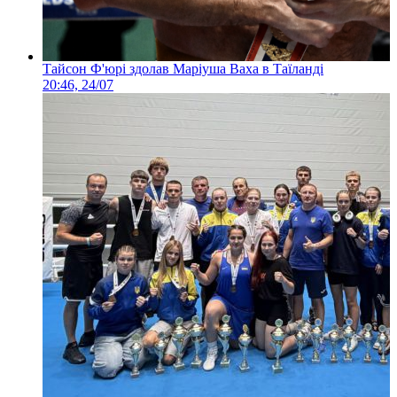
Тайсон Ф'юрі здолав Маріуша Ваха в Таїланді
20:46, 24/07