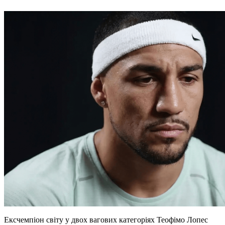
Ексчемпіон світу у двох вагових категоріях Теофімо Лопес