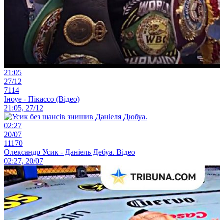
21:05
27/12
7114
Іноуе - Пікассо (Відео)
21:05, 27/12
02:27
20/07
11170
Олександр Усик - Даніель Дебуа. Відео
02:27, 20/07