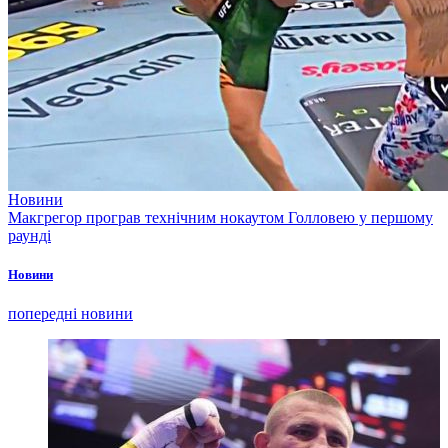
Новини
Макгрегор програв технічним нокаутом Голловею у першому
раунді
Новини
попередні новини