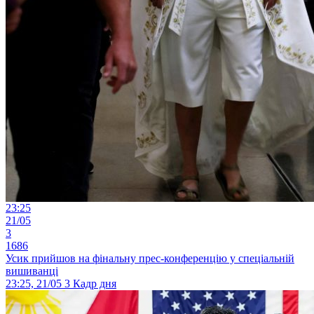
23:25
21/05
3
1686
Усик прийшов на фінальну прес-конференцію у спеціальній
вишиванці
23:25, 21/05
3
Кадр дня