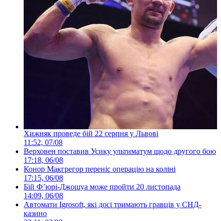
Хижняк проведе бій 22 серпня у Львові
11:52, 07/08
Верховен поставив Усику ультиматум щодо другого бою
17:18, 06/08
Конор Макгрегор переніс операцію на коліні
17:15, 06/08
Бій Ф’юрі-Джошуа може пройти 20 листопада
14:09, 06/08
Автомати Igrosoft, які досі тримають гравців у СНД-
казино