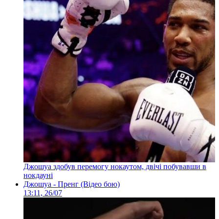
Джошуа здобув перемогу нокаутом, двічі побувавши в
нокдауні
Джошуа - Пренг (Відео бою)
13:11, 26/07