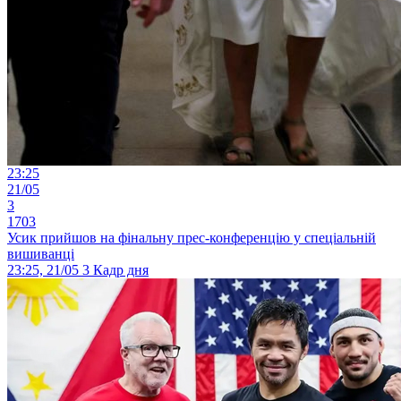
23:25
21/05
3
1703
Усик прийшов на фінальну прес-конференцію у спеціальній
вишиванці
23:25, 21/05
3
Кадр дня