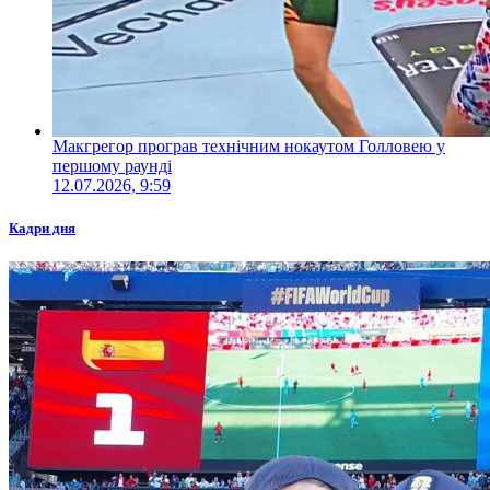
Макгрегор програв технічним нокаутом Голловею у
першому раунді
12.07.2026, 9:59
Кадри дня