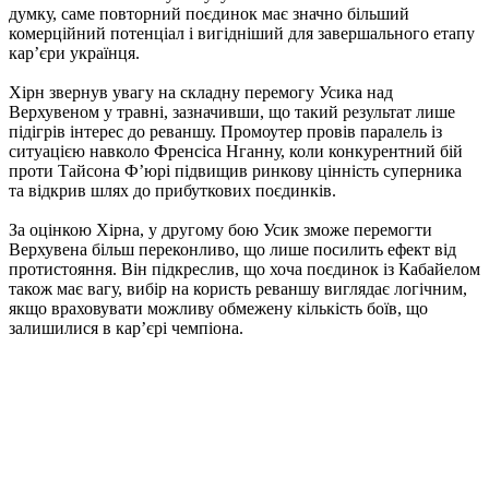
думку, саме повторний поєдинок має значно більший
комерційний потенціал і вигідніший для завершального етапу
кар’єри українця.
Хірн звернув увагу на складну перемогу Усика над
Верхувеном у травні, зазначивши, що такий результат лише
підігрів інтерес до реваншу. Промоутер провів паралель із
ситуацією навколо Френсіса Нганну, коли конкурентний бій
проти Тайсона Ф’юрі підвищив ринкову цінність суперника
та відкрив шлях до прибуткових поєдинків.
За оцінкою Хірна, у другому бою Усик зможе перемогти
Верхувена більш переконливо, що лише посилить ефект від
протистояння. Він підкреслив, що хоча поєдинок із Кабайелом
також має вагу, вибір на користь реваншу виглядає логічним,
якщо враховувати можливу обмежену кількість боїв, що
залишилися в кар’єрі чемпіона.