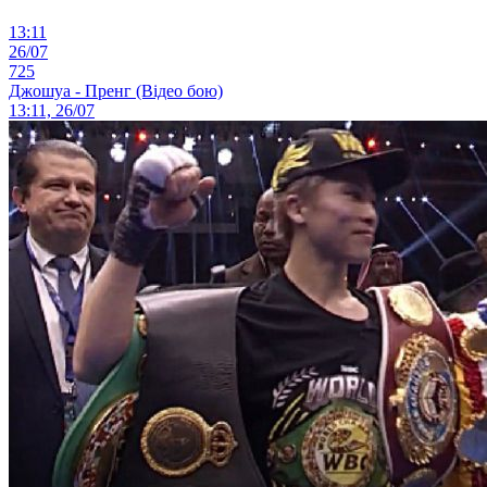
13:11
26/07
725
Джошуа - Пренг (Відео бою)
13:11, 26/07