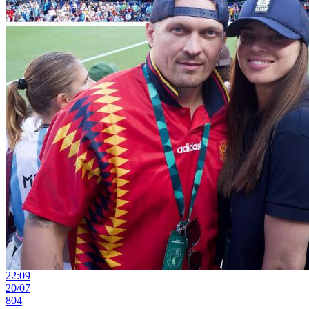
22:09
20/07
804