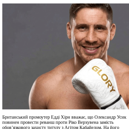
Британський промоутер Едді Хірн вважає, що Олександр Усик
повинен провести реванш проти Ріко Верхувена замість
обов’язкового захисту титулу з Агітом Кабайелом. На його