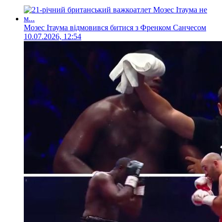
Мозес Ітаума відмовився битися з Френком Санчесом
10.07.2026, 12:54