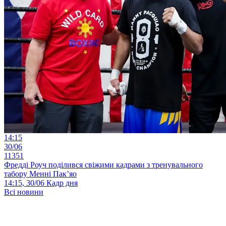
14:15
30/06
11351
Фредді Роуч поділився свіжими кадрами з тренувального
табору Менні Пак’яо
14:15, 30/06
Кадр дня
Всі новини