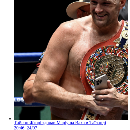
Тайсон Ф'юрі здолав Маріуша Ваха в Таїланді
20:46, 24/07