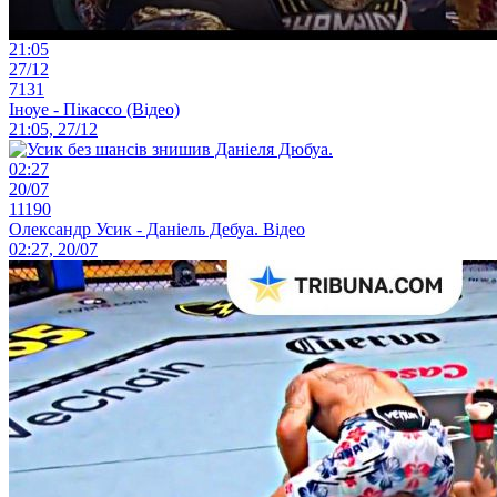
21:05
27/12
7131
Іноуе - Пікассо (Відео)
21:05, 27/12
02:27
20/07
11190
Олександр Усик - Даніель Дебуа. Відео
02:27, 20/07