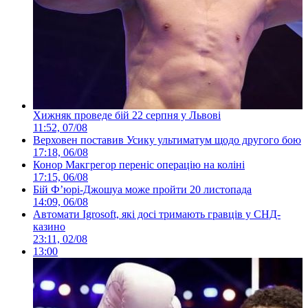
Хижняк проведе бій 22 серпня у Львові
11:52, 07/08
Верховен поставив Усику ультиматум щодо другого бою
17:18, 06/08
Конор Макгрегор переніс операцію на коліні
17:15, 06/08
Бій Ф’юрі-Джошуа може пройти 20 листопада
14:09, 06/08
Автомати Igrosoft, які досі тримають гравців у СНД-
казино
23:11, 02/08
13:00