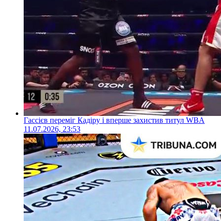
Гассієв переміг Кадіру і вперше захистив титул WBA
11.07.2026, 23:53