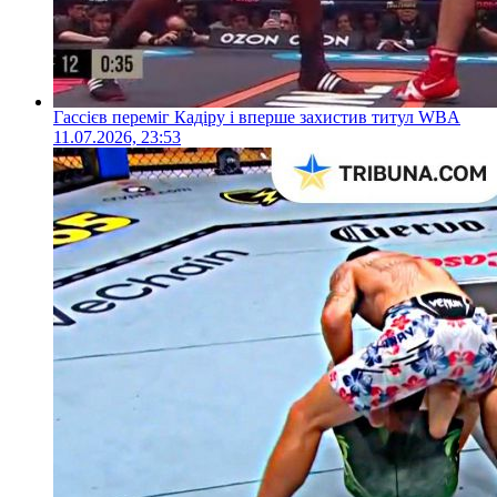
Гассієв переміг Кадіру і вперше захистив титул WBA
11.07.2026, 23:53