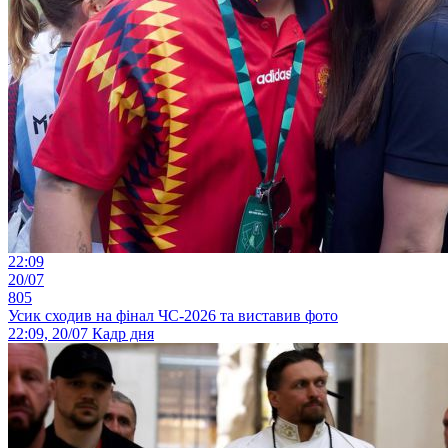
22:09
20/07
805
Усик сходив на фінал ЧС-2026 та виставив фото
22:09, 20/07
Кадр дня