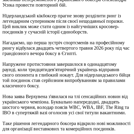
Усика провести повторний бій.
Нідерландський кікбоксер прагне знову розділити ринг із
легендарним суперником після своєї нещодавньої поразки.
Цей виклик може стати одним із найгучніших кросовер-
поєдинків у сучасній історії єдиноборств.
Нагадаємо, що перша зустріч спортсменів на професійному
рингу відбулася двадцять четвертого травня 2026 року під час
грандіозного вечора боксу в Єгипті.
Напружене протистояння завершилося в одинадцятому
раунді, коли тридцятидев'ятирічний українець відправив
свого опонента в глибокий нокаут. Для нідерландського бійця
той поєдинок став серйозним випробуванням за правилами
класичного боксу.
Нова заява Верхувена з'явилася на тлі сенсаційних новин від
українського чемпіона. Буквально напередодні, двадцять
шостого червня, володар поясів WBC, WBA, IBF, The Ring та
IBO в супертяжій вазі оголосив усі свої титули вакантними.
Таке рішення легендарного боксера відкрило нові можливості
для організації виставкових та комерційних поєдинків.