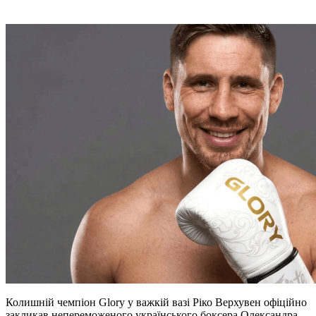
Колишній чемпіон Glory у важкій вазі Ріко Верхувен офіційно
закликав непереможеного українського боксера Олександра