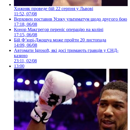
Хижняк проведе бій 22 серпня у Львові
11:52, 07/08
Верховен поставив Усику ультиматум щодо другого бою
17:18, 06/08
Конор Макгрегор переніс операцію на коліні
17:15, 06/08
Бій Ф’юрі-Джошуа може пройти 20 листопада
14:09, 06/08
Автомати Igrosoft, які досі тримають гравців у СНД-
казино
23:11, 02/08
13:00