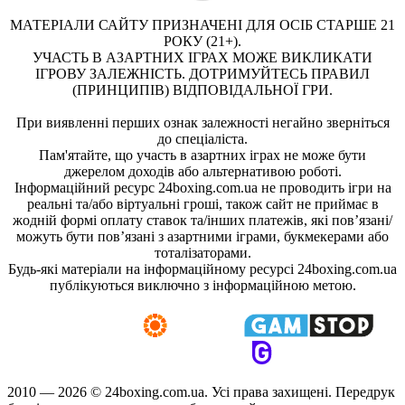
МАТЕРІАЛИ САЙТУ ПРИЗНАЧЕНІ ДЛЯ ОСІБ СТАРШЕ 21
РОКУ (21+).
УЧАСТЬ В АЗАРТНИХ ІГРАХ МОЖЕ ВИКЛИКАТИ
ІГРОВУ ЗАЛЕЖНІСТЬ. ДОТРИМУЙТЕСЬ ПРАВИЛ
(ПРИНЦИПІВ) ВІДПОВІДАЛЬНОЇ ГРИ.
При виявленні перших ознак залежності негайно зверніться
до спеціаліста.
Пам'ятайте, що участь в азартних іграх не може бути
джерелом доходів або альтернативою роботі.
Інформаційний ресурс 24boxing.com.ua не проводить ігри на
реальні та/або віртуальні гроші, також сайт не приймає в
жодній формі оплату ставок та/інших платежів, які пов’язані/
можуть бути пов’язані з азартними іграми, букмекерами або
тоталізаторами.
Будь-які матеріали на інформаційному ресурсі 24boxing.com.ua
публікуються виключно з інформаційною метою.
2010 — 2026 ©
24boxing.com.ua.
Усi права захищенi. Передрук