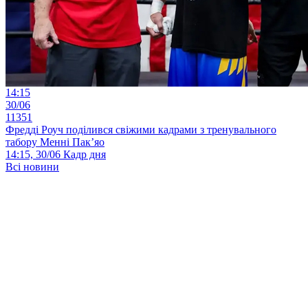
14:15
30/06
11351
Фредді Роуч поділився свіжими кадрами з тренувального
табору Менні Пак’яо
14:15, 30/06
Кадр дня
Всі новини