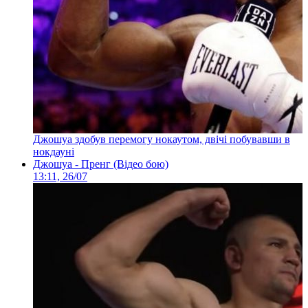
Джошуа здобув перемогу нокаутом, двічі побувавши в
нокдауні
Джошуа - Пренг (Відео бою)
13:11, 26/07