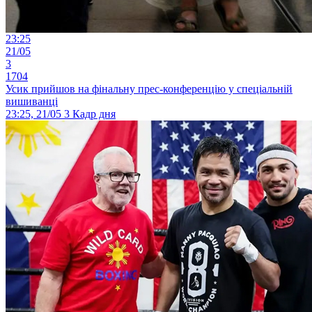
23:25
21/05
3
1704
Усик прийшов на фінальну прес-конференцію у спеціальній
вишиванці
23:25, 21/05
3
Кадр дня