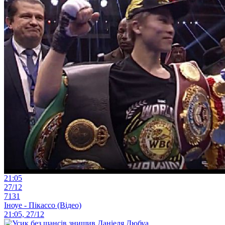
21:05
27/12
7131
Іноуе - Пікассо (Відео)
21:05, 27/12