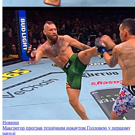
Новини
Макгрегор програв технічним нокаутом Голловею у першому
раунді