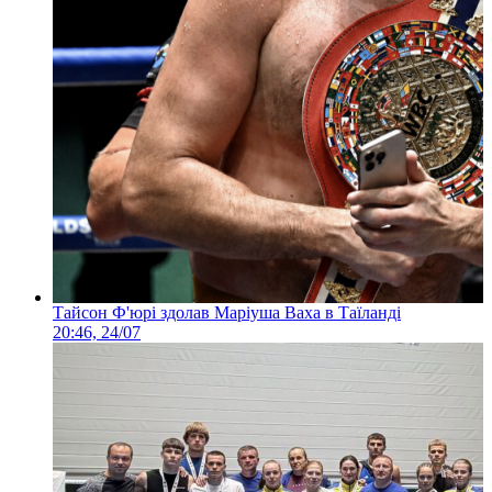
Тайсон Ф'юрі здолав Маріуша Ваха в Таїланді
20:46, 24/07