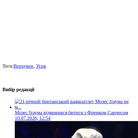
Теги:
Верхувен
,
Усик
Вибір редакції
Мозес Ітаума відмовився битися з Френком Санчесом
10.07.2026, 12:54