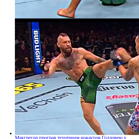
Макгрегор програв технічним нокаутом Голловею у