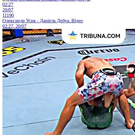
02:27
20/07
11190
Олександр Усик - Даніель Дебуа. Відео
02:27, 20/07