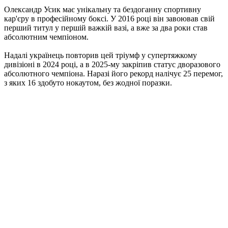
Олександр Усик має унікальну та бездоганну спортивну
кар'єру в професійному боксі. У 2016 році він завоював свій
перший титул у першій важкій вазі, а вже за два роки став
абсолютним чемпіоном.
Надалі українець повторив цей тріумф у супертяжкому
дивізіоні в 2024 році, а в 2025-му закріпив статус дворазового
абсолютного чемпіона. Наразі його рекорд налічує 25 перемог,
з яких 16 здобуто нокаутом, без жодної поразки.