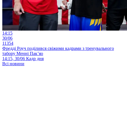
14:15
30/06
11354
Фредді Роуч поділився свіжими кадрами з тренувального
табору Менні Пак’яо
14:15, 30/06
Кадр дня
Всі новини