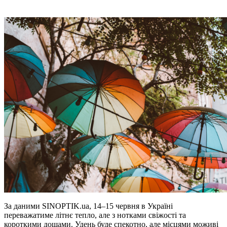
За даними SINOPTIK.ua, 14–15 червня в Україні
переважатиме літнє тепло, але з нотками свіжості та
короткими дощами. Удень буде спекотно, але місцями моживі