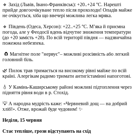
🔹 Захід (Львів, Івано-Франківськ): +20..+24 °C. Нарешті
прийде довгоочікуване тепло після прохолоди! Опадів майже
не очікується, хіба що ввечері можлива легка мряка.
🔹 Південь (Одеса, Херсон): +22..+25 °C. М’яка й приємна
погода, але у Феодосії вдень відчутне зниження температури
(до +20 замість +28). По всій території півдня — надзвичайна
пожежна небезпека.
🧲 Магнітне поле "нервує"– можливі розсіяність або легкий
головний біль.
🌿 Пилок трав тримається на високому рівні майже по всій
країні. Алергікам радимо тримати антигістамінні напоготові.
💧 У Камінь-Каширському районі можливі підтоплення через
підняття рівня води в р. Стохід.
💡 А народна мудрість каже: «Червневий дощ — на добрий
хліб!». Отже, врожай буде чудовим! ✨
Неділя, 15 червня
Стає тепліше, грози відступають на схід