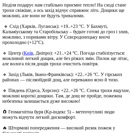
Неділя подарує нам стабільно приємне тепло! На сході стане
трохи свіжіше, а ось захід відчує справжнє літо. Дощики ще
можливі, але вони не будуть тривалими.
🔹 Схід (Харків, Луганськ): +19..+23 °C. У Бахмуті,
Кальміуському та Старобільську – будьте готові до гроз і злив,
можливо, з поривами вітру. У Сєвєродонецьку вночі
прохолодно (+12°C).
🔹 Центр (
Київ
, Дніпро): +21..+24 °C. Погода стабілізується:
можливий легкий дощик, але без різких змін. Пилок ще літає,
але волога після дощів трохи очистить повітря.
🔹 Захід (Львів, Івано-Франківськ): +22..+26 °C. У гірських
районах — післяобідній дощ, але переважно ясно й тихо.
🔹 Південь (Одеса, Херсон): +22..+26 °C. Спека трохи вщухне,
можливі короткі дощики. Там, де дощ не пройде, пожежна
небезпека залишається дуже високою!
🧲 Геомагнітна буря (Kp-індекс 5) – метеочутливі люди
можуть відчути легкий дискомфорт.
🔥 Штормові попередження — високий ризик пожеж у