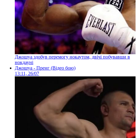
Джошуа здобув перемогу нокаутом, двічі побувавши в
нокдауні
Джошуа - Пренг (Відео бою)
13:11, 26/07