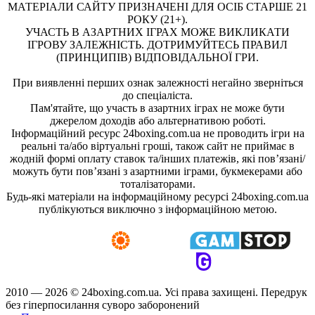
МАТЕРІАЛИ САЙТУ ПРИЗНАЧЕНІ ДЛЯ ОСІБ СТАРШЕ 21
РОКУ (21+).
УЧАСТЬ В АЗАРТНИХ ІГРАХ МОЖЕ ВИКЛИКАТИ
ІГРОВУ ЗАЛЕЖНІСТЬ. ДОТРИМУЙТЕСЬ ПРАВИЛ
(ПРИНЦИПІВ) ВІДПОВІДАЛЬНОЇ ГРИ.
При виявленні перших ознак залежності негайно зверніться
до спеціаліста.
Пам'ятайте, що участь в азартних іграх не може бути
джерелом доходів або альтернативою роботі.
Інформаційний ресурс 24boxing.com.ua не проводить ігри на
реальні та/або віртуальні гроші, також сайт не приймає в
жодній формі оплату ставок та/інших платежів, які пов’язані/
можуть бути пов’язані з азартними іграми, букмекерами або
тоталізаторами.
Будь-які матеріали на інформаційному ресурсі 24boxing.com.ua
публікуються виключно з інформаційною метою.
2010 — 2026 ©
24boxing.com.ua.
Усi права захищенi. Передрук
без гіперпосилання суворо заборонений