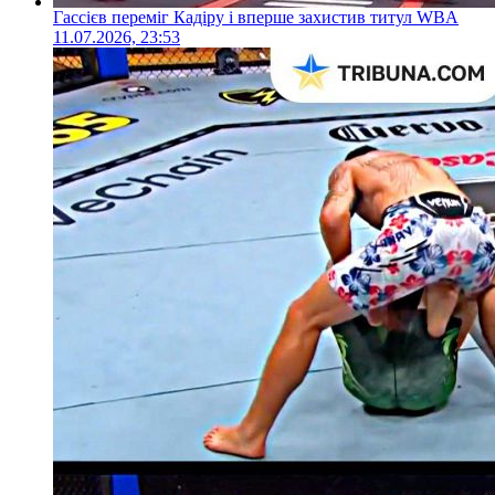
Гассієв переміг Кадіру і вперше захистив титул WBA
11.07.2026, 23:53