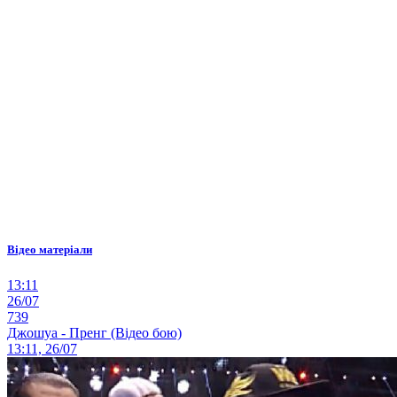
Відео матеріали
13:11
26/07
739
Джошуа - Пренг (Відео бою)
13:11, 26/07