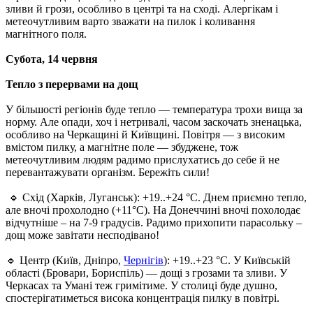
зливи й грози, особливо в центрі та на сході. Алергікам і
метеочутливим варто зважати на пилок і коливання
магнітного поля.
Субота, 14 червня
Тепло з перервами на дощ
У більшості регіонів буде тепло — температура трохи вища за
норму. Але опади, хоч і нетривалі, часом заскочать зненацька,
особливо на Черкащині й Київщині. Повітря — з високим
вмістом пилку, а магнітне поле — збуджене, тож
метеочутливим людям радимо прислухатись до себе й не
перевантажувати організм. Бережіть сили!
🔹 Схід (Харків, Луганськ): +19..+24 °C. Днем приємно тепло,
але вночі прохолодно (+11°C). На Донеччині вночі похолодає
відчутніше – на 7-9 градусів. Радимо прихопити парасольку –
дощ може завітати несподівано!
🔹 Центр (Київ, Дніпро,
Чернігів
): +19..+23 °C. У Київській
області (Бровари, Бориспіль) — дощі з грозами та зливи. У
Черкасах та Умані теж гримітиме. У столиці буде душно,
спостерігатиметься висока концентрація пилку в повітрі.