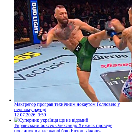
Макгрегор програв технічним нокаутом Голловею у
першому раунді
12.07.2026, 9:59
Український боксер Олександр Хижняк проведе
поєдинок в андеркарді бою Ентоні Джошуа