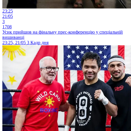
23:25
21/05
3
1708
Усик прийшов на фінальну прес-конференцію у спеціальній
вишиванці
23:25, 21/05
3
Кадр дня