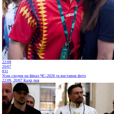
22:09
20/07
831
Усик сходив на фінал ЧС-2026 та виставив фото
22:09, 20/07
Кадр дня