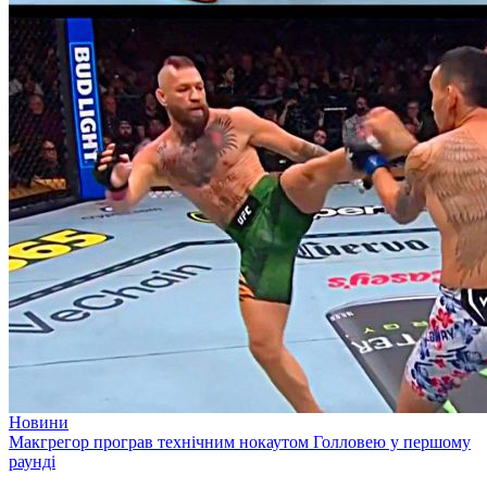
Новини
Макгрегор програв технічним нокаутом Голловею у першому
раунді