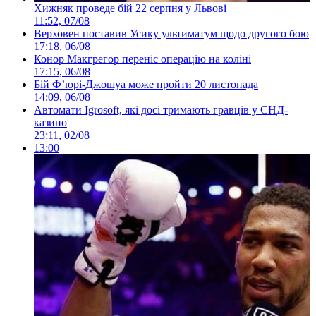
Хижняк проведе бій 22 серпня у Львові
11:52, 07/08
Верховен поставив Усику ультиматум щодо другого бою
17:18, 06/08
Конор Макгрегор переніс операцію на коліні
17:15, 06/08
Бій Ф’юрі-Джошуа може пройти 20 листопада
14:09, 06/08
Автомати Igrosoft, які досі тримають гравців у СНД-
казино
23:11, 02/08
13:00