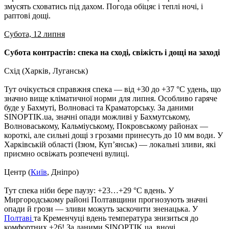
змусять сховатись під дахом. Погода обіцяє і теплі ночі, і
раптові дощі.
Субота, 12 липня
Субота контрастів: спека на сході, свіжість і дощі на заході
Схід (Харків, Луганськ)
Тут очікується справжня спека — від +30 до +37 °C удень, що
значно вище кліматичної норми для липня. Особливо гаряче
буде у Бахмуті, Волновасі та Краматорську. За даними
SINOPTIK.ua, значні опади можливі у Бахмутському,
Волноваському, Кальміуському, Покровському районах —
короткі, але сильні дощі з грозами принесуть до 10 мм води. У
Харківській області (Ізюм, Куп’янськ) — локальні зливи, які
приємно освіжать розпечені вулиці.
Центр (
Київ
, Дніпро)
Тут спека ніби бере паузу: +23…+29 °C вдень. У
Миргородському районі Полтавщини прогнозують значні
опади й грози — зливи можуть заскочити зненацька. У
Полтаві
та Кременчуці вдень температура знизиться до
комфортних +26! За даними SINOPTIK.ua, вночі