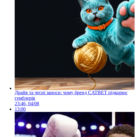
Драйв та чесні заноси: чому бренд CATBET підкорює
гемблерів
23:46, 04/08
13:00