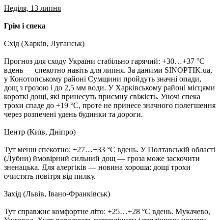
Неділя, 13 липня
Грім і спека
Схід (Харків, Луганськ)
Прогноз для сходу України стабільно гарячий: +30…+37 °C
вдень — спекотно навіть для липня. За даними SINOPTIK.ua,
у Конотопському районі Сумщини пройдуть значні опади,
дощ з грозою і до 2,5 мм води. У Харківському районі місцями
короткі дощі, які принесуть приємну свіжість. Уночі спека
трохи спаде до +19 °C, проте не принесе значного полегшення
через розпечені удень будинки та дороги.
Центр (Київ, Дніпро)
Тут менш спекотно: +27…+33 °C вдень. У Полтавській області
(Лубни) ймовірний сильний дощ — гроза може заскочити
зненацька. Для алергіків — новина хороша: дощі трохи
очистять повітря від пилку.
Захід (Львів, Івано-Франківськ)
Тут справжнє комфортне літо: +25…+28 °C вдень. Мукачево,