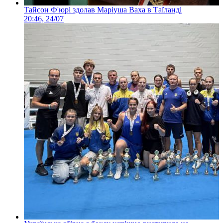
Тайсон Ф'юрі здолав Маріуша Ваха в Таїланді
20:46, 24/07