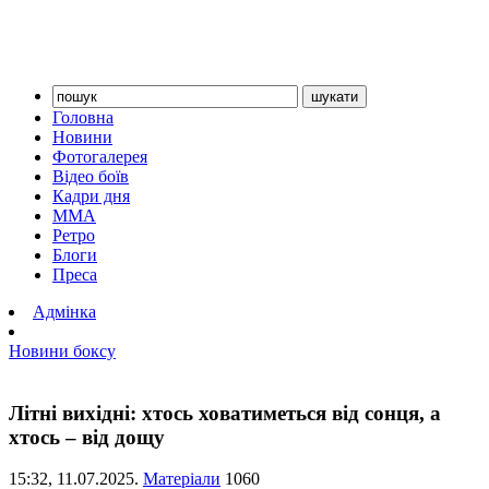
Головна
Новини
Фотогалерея
Відео боїв
Кадри дня
ММА
Ретро
Блоги
Преса
Адмінка
Новини боксу
Літні вихідні: хтось ховатиметься від сонця, а
хтось – від дощу
15:32,
11.07.2025.
Матеріали
1060