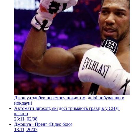
Джошуа здобув перемогу нокаутом, двічі побувавши в
нокдауні
Автомати Igrosoft, які досі тримають гравців у СНД-
казино
23:11, 02/08
Джошуа - Пренг (Відео бою)
13:11, 26/07