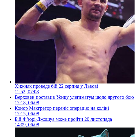
Хижняк проведе бій 22 серпня у Львові
11:52, 07/08
Верховен поставив Усику ультиматум щодо другого бою
17:18, 06/08
Конор Макгрегор переніс операцію на коліні
17:15, 06/08
Бій Ф’юрі-Джошуа може пройти 20 листопада
14:09, 06/08