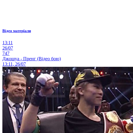
Відео матеріали
13:11
26/07
747
Джошуа - Пренг (Відео бою)
13:11, 26/07