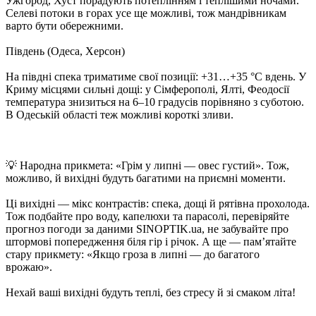
Ужгород, Хуст порадують потеплінням і теплішими ночами.
Селеві потоки в горах усе ще можливі, тож мандрівникам
варто бути обережними.
Південь (Одеса, Херсон)
На півдні спека триматиме свої позиції: +31…+35 °C вдень. У
Криму місцями сильні дощі: у Сімферополі, Ялті, Феодосії
температура знизиться на 6–10 градусів порівняно з суботою.
В Одеській області теж можливі короткі зливи.
💡 Народна прикмета: «Грім у липні — овес густий». Тож,
можливо, й вихідні будуть багатими на приємні моменти.
Ці вихідні — мікс контрастів: спека, дощі й рятівна прохолода.
Тож подбайте про воду, капелюхи та парасолі, перевіряйте
прогноз погоди за даними SINOPTIK.ua, не забувайте про
штормові попередження біля гір і річок. А ще — пам’ятайте
стару прикмету: «Якщо гроза в липні — до багатого
врожаю».
Нехай ваші вихідні будуть теплі, без стресу й зі смаком літа!