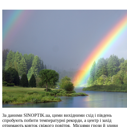
За даними SINOPTIK.ua, цими вихідними схід і південь
спробують побити температурні рекорди, а центр і захід
отримають ковток свіжого повітря. Місцями грози й зливи