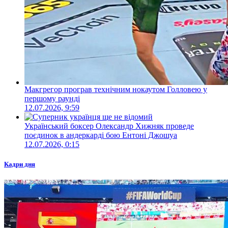
Макгрегор програв технічним нокаутом Голловею у
першому раунді
12.07.2026, 9:59
Український боксер Олександр Хижняк проведе
поєдинок в андеркарді бою Ентоні Джошуа
12.07.2026, 0:15
Кадри дня