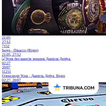
21:05
27/12
7152
Іноуе - Пікассо (Відео)
21:05, 27/12
02:27
20/07
11211
Олександр Усик - Даніель Дебуа. Відео
02:27, 20/07