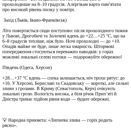
прохолодніше на 8–10 градусів. Алергікам варто пам’ятати
про високий рівень пилку у повітрі.
Захід (Львів, Івано-Франківськ)
Літо повертається сюди поступово: після прохолодного тижня
у Львові, Дрогобичі та Золочеві вдень до +22…+25 °C, що на
6–8 градусів тепліше, ніж було. Ночі прохолодні — до +10.
Опадів майже не буде, лише легка хмарність. Штормові
попередження стосуються переважно паводків: у горах
можливі локальні селеві потоки — подорожуйте обережно!
Південь (Одеса, Херсон)
+28…+37 °C вдень — спека залишається, ніч трохи рятує: до
+16. У Херсоні, Бериславі та Скадовську — короткі, але сильні
зливи з грозами. В Криму (Севастополь, Керч) очікують
локальні грози. Вологість висока, а біля річок Прип’яті й
Дністра триває підйом рівня води — будьте обережні.
💡 Народна прикмета: «Липнева злива — горіх родить
рясно».