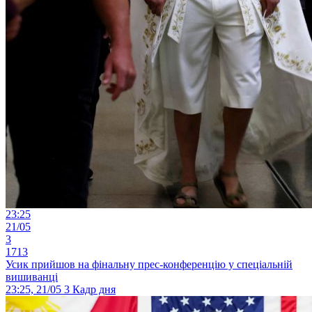
23:25
21/05
3
1713
Усик прийшов на фінальну прес-конференцію у спеціальній
вишиванці
23:25, 21/05
3
Кадр дня