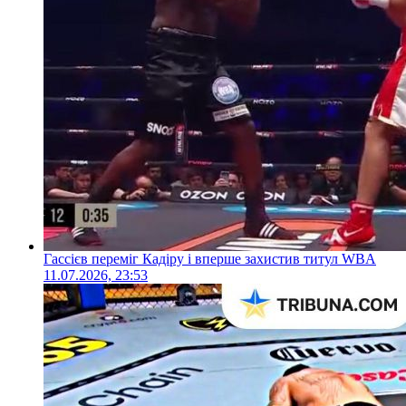
Гассієв переміг Кадіру і вперше захистив титул WBA
11.07.2026, 23:53