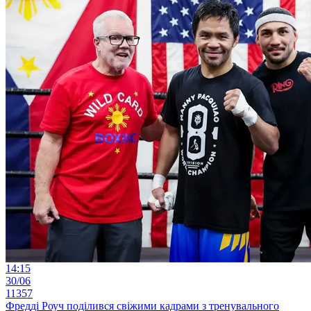
14:15
30/06
11357
Фредді Роуч поділився свіжими кадрами з тренувального