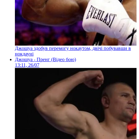
Джошуа здобув перемогу нокаутом, двічі побувавши в
нокдауні
Джошуа - Пренг (Відео бою)
13:11, 26/07