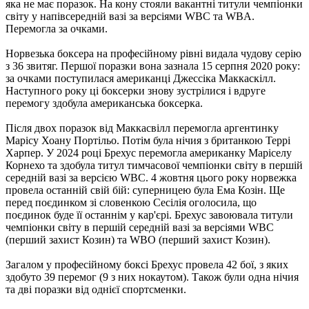
яка не має поразок. На кону стояли вакантні титули чемпіонки
світу у напівсередній вазі за версіями WBC та WBA.
Перемогла за очками.
Норвезька боксера на професійному рівні видала чудову серію
з 36 звитяг. Першої поразки вона зазнала 15 серпня 2020 року:
за очками поступилася американці Джессіка Маккаскілл.
Наступного року ці боксерки знову зустрілися і вдруге
перемогу здобула американська боксерка.
Після двох поразок від Маккасвілл перемогла аргентинку
Марісу Хоану Портільо. Потім була нічия з британкою Террі
Харпер. У 2024 році Брехус перемогла американку Маріселу
Корнехо та здобула титул тимчасової чемпіонки світу в першій
середній вазі за версією WBC. 4 жовтня цього року норвежка
провела останній свій бій: суперницею була Ема Козін. Ще
перед поєдинком зі словенкою Сесілія оголосила, що
поєдинок буде її останнім у кар'єрі. Брехус завоювала титули
чемпіонки світу в першій середній вазі за версіями WBC
(перший захист Козин) та WBO (перший захист Козин).
Загалом у професійному боксі Брехус провела 42 бої, з яких
здобуто 39 перемог (9 з них нокаутом). Також були одна нічия
та дві поразки від однієї спортсменки.