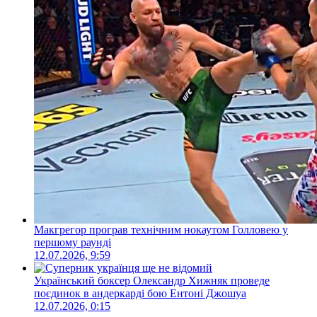
Макгрегор програв технічним нокаутом Голловею у
першому раунді
12.07.2026, 9:59
Український боксер Олександр Хижняк проведе
поєдинок в андеркарді бою Ентоні Джошуа
12.07.2026, 0:15