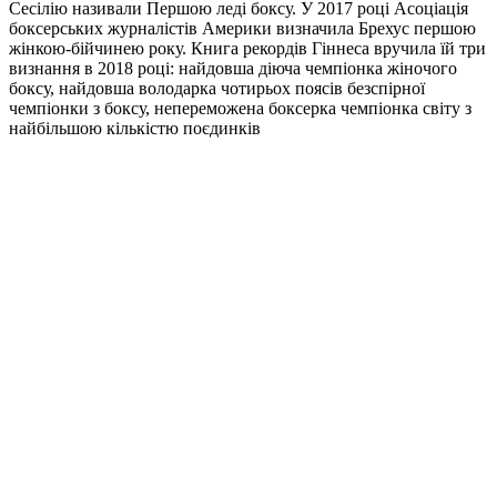
Сесілію називали Першою леді боксу. У 2017 році Асоціація
боксерських журналістів Америки визначила Брехус першою
жінкою-бійчинею року. Книга рекордів Гіннеса вручила їй три
визнання в 2018 році: найдовша діюча чемпіонка жіночого
боксу, найдовша володарка чотирьох поясів безспірної
чемпіонки з боксу, непереможена боксерка чемпіонка світу з
найбільшою кількістю поєдинків