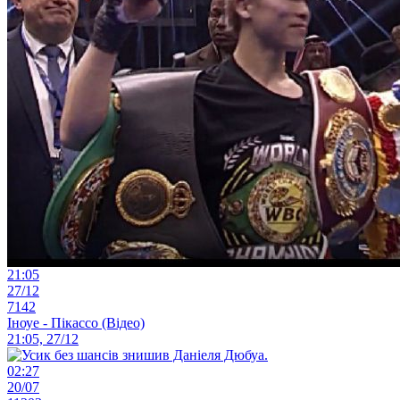
21:05
27/12
7142
Іноуе - Пікассо (Відео)
21:05, 27/12
02:27
20/07