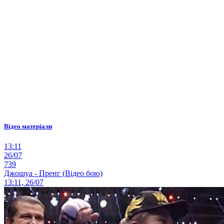
Відео матеріали
13:11
26/07
739
Джошуа - Пренг (Відео бою)
13:11, 26/07