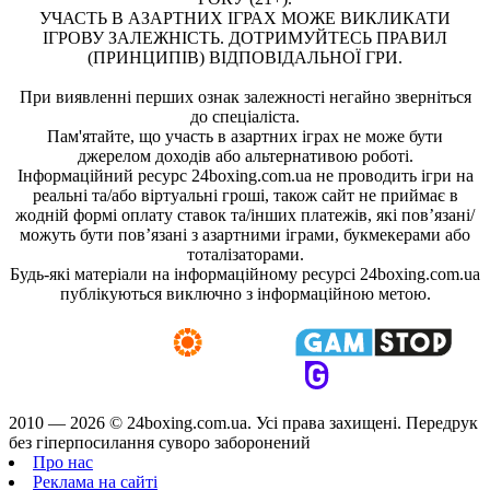
УЧАСТЬ В АЗАРТНИХ ІГРАХ МОЖЕ ВИКЛИКАТИ
ІГРОВУ ЗАЛЕЖНІСТЬ. ДОТРИМУЙТЕСЬ ПРАВИЛ
(ПРИНЦИПІВ) ВІДПОВІДАЛЬНОЇ ГРИ.
При виявленні перших ознак залежності негайно зверніться
до спеціаліста.
Пам'ятайте, що участь в азартних іграх не може бути
джерелом доходів або альтернативою роботі.
Інформаційний ресурс 24boxing.com.ua не проводить ігри на
реальні та/або віртуальні гроші, також сайт не приймає в
жодній формі оплату ставок та/інших платежів, які пов’язані/
можуть бути пов’язані з азартними іграми, букмекерами або
тоталізаторами.
Будь-які матеріали на інформаційному ресурсі 24boxing.com.ua
публікуються виключно з інформаційною метою.
2010 — 2026 ©
24boxing.com.ua.
Усi права захищенi. Передрук
без гіперпосилання суворо заборонений
Про нас
Реклама на сайті