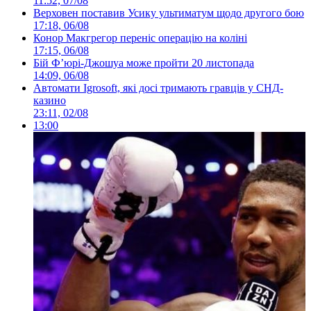
11:52, 07/08
Верховен поставив Усику ультиматум щодо другого бою
17:18, 06/08
Конор Макгрегор переніс операцію на коліні
17:15, 06/08
Бій Ф’юрі-Джошуа може пройти 20 листопада
14:09, 06/08
Автомати Igrosoft, які досі тримають гравців у СНД-
казино
23:11, 02/08
13:00