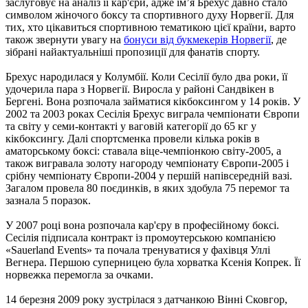
заслуговує на аналіз її кар'єри, адже ім’я Брехус давно стало
символом жіночого боксу та спортивного духу Норвегії. Для
тих, хто цікавиться спортивною тематикою цієї країни, варто
також звернути увагу на
бонуси від букмекерів Норвегії
, де
зібрані найактуальніші пропозиції для фанатів спорту.
Брехус народилася у Колумбії. Коли Сесілії було два роки, її
удочерила пара з Норвегії. Виросла у районі Сандвікен в
Бергені. Вона розпочала займатися кікбоксингом у 14 років. У
2002 та 2003 роках Сесілія Брехус виграла чемпіонати Європи
та світу у семи-контакті у ваговій категорії до 65 кг у
кікбоксингу. Далі спортсменка провели кілька років в
аматорському боксі: ставала віце-чемпіонкою світу-2005, а
також вигравала золоту нагороду чемпіонату Європи-2005 і
срібну чемпіонату Європи-2004 у першій напівсередній вазі.
Загалом провела 80 поєдинків, в яких здобула 75 перемог та
зазнала 5 поразок.
У 2007 році вона розпочала кар'єру в професійному боксі.
Сесілія підписала контракт із промоутерською компанією
«Sauerland Events» та почала тренуватися у фахівця Уллі
Вегнера. Першою суперницею була хорватка Ксенія Копрек. Її
норвежка перемогла за очками.
14 березня 2009 року зустрілася з датчанкою Вінні Сковгор,