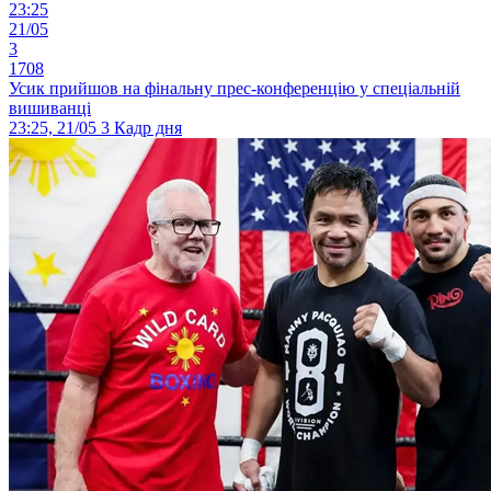
23:25
21/05
3
1708
Усик прийшов на фінальну прес-конференцію у спеціальній
вишиванці
23:25, 21/05
3
Кадр дня