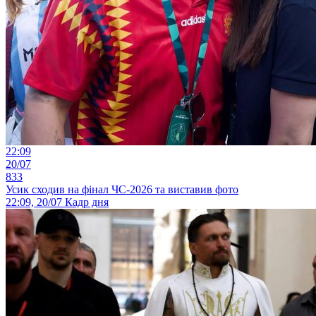
22:09
20/07
833
Усик сходив на фінал ЧС-2026 та виставив фото
22:09, 20/07
Кадр дня