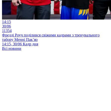
14:15
30/06
11354
Фредді Роуч поділився свіжими кадрами з тренувального
табору Менні Пак’яо
14:15, 30/06
Кадр дня
Всі новини