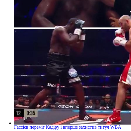
Гассієв переміг Кадіру і вперше захистив титул WBA