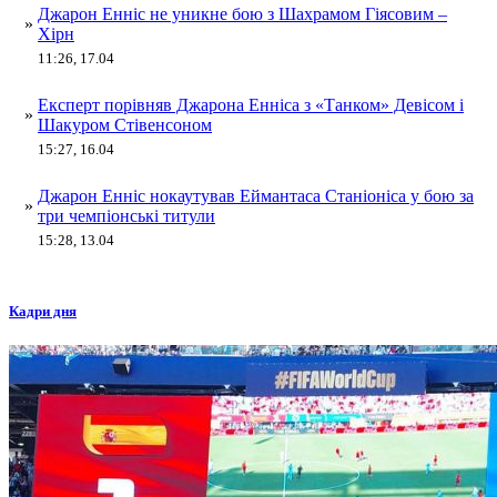
Джарон Енніс не уникне бою з Шахрамом Гіясовим –
»
Хірн
11:26, 17.04
Експерт порівняв Джарона Енніса з «Танком» Девісом і
»
Шакуром Стівенсоном
15:27, 16.04
Джарон Енніс нокаутував Еймантаса Станіоніса у бою за
»
три чемпіонські титули
15:28, 13.04
Кадри дня