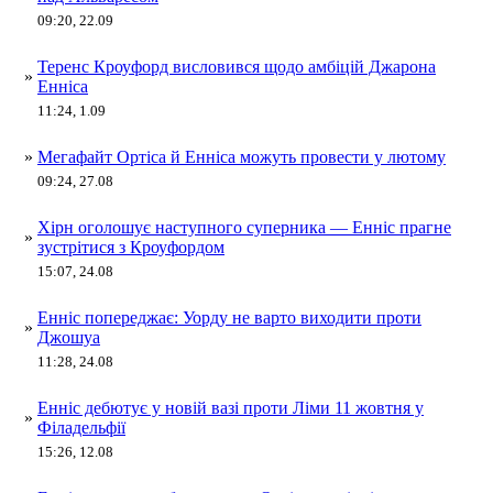
09:20, 22.09
Теренс Кроуфорд висловився щодо амбіцій Джарона
»
Енніса
11:24, 1.09
»
Мегафайт Ортіса й Енніса можуть провести у лютому
09:24, 27.08
Хірн оголошує наступного суперника — Енніс прагне
»
зустрітися з Кроуфордом
15:07, 24.08
Енніс попереджає: Уорду не варто виходити проти
»
Джошуа
11:28, 24.08
Енніс дебютує у новій вазі проти Ліми 11 жовтня у
»
Філадельфії
15:26, 12.08