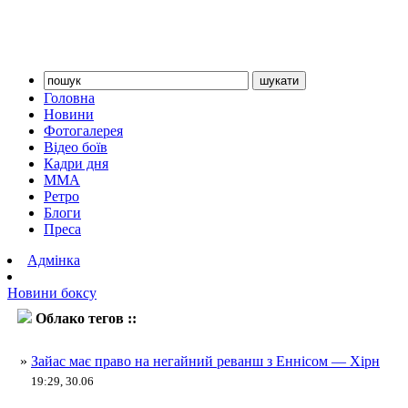
Головна
Новини
Фотогалерея
Відео боїв
Кадри дня
ММА
Ретро
Блоги
Преса
Адмінка
Новини боксу
Облако тегов ::
Енніс
»
Зайас має право на негайний реванш з Еннісом — Хірн
19:29, 30.06