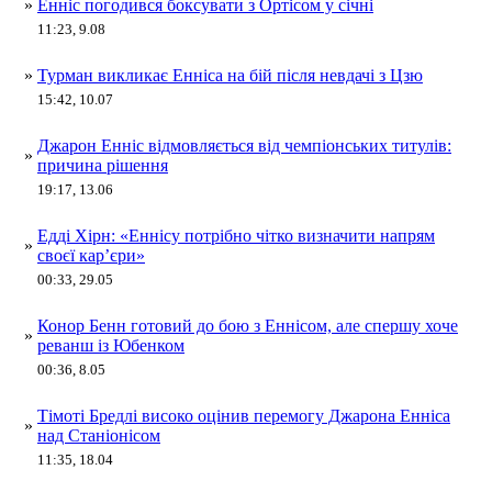
»
Енніс погодився боксувати з Ортісом у січні
11:23, 9.08
»
Турман викликає Енніса на бій після невдачі з Цзю
15:42, 10.07
Джарон Енніс відмовляється від чемпіонських титулів:
»
причина рішення
19:17, 13.06
Едді Хірн: «Еннісу потрібно чітко визначити напрям
»
своєї карʼєри»
00:33, 29.05
Конор Бенн готовий до бою з Еннісом, але спершу хоче
»
реванш із Юбенком
00:36, 8.05
Тімоті Бредлі високо оцінив перемогу Джарона Енніса
»
над Станіонісом
11:35, 18.04