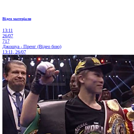
Відео матеріали
13:11
26/07
717
Джошуа - Пренг (Відео бою)
13:11, 26/07