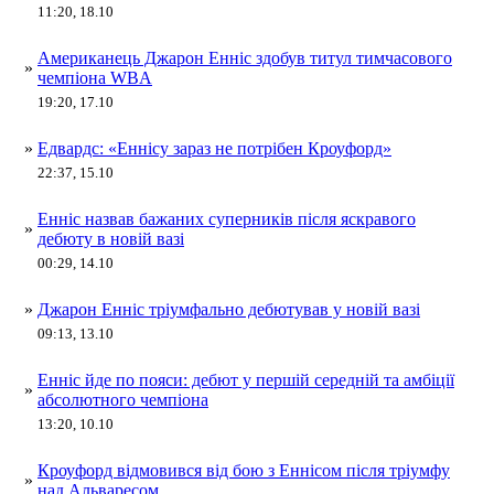
11:20, 18.10
Американець Джарон Енніс здобув титул тимчасового
»
чемпіона WBA
19:20, 17.10
»
Едвардс: «Еннісу зараз не потрібен Кроуфорд»
22:37, 15.10
Енніс назвав бажаних суперників після яскравого
»
дебюту в новій вазі
00:29, 14.10
»
Джарон Енніс тріумфально дебютував у новій вазі
09:13, 13.10
Енніс йде по пояси: дебют у першій середній та амбіції
»
абсолютного чемпіона
13:20, 10.10
Кроуфорд відмовився від бою з Еннісом після тріумфу
»
над Альваресом