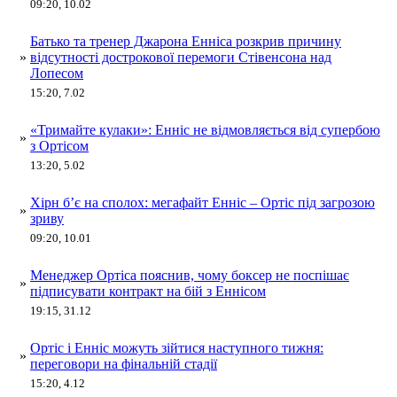
09:20, 10.02
Батько та тренер Джарона Енніса розкрив причину
»
відсутності дострокової перемоги Стівенсона над
Лопесом
15:20, 7.02
«Тримайте кулаки»: Енніс не відмовляється від супербою
»
з Ортісом
13:20, 5.02
Хірн б’є на сполох: мегафайт Енніс – Ортіс під загрозою
»
зриву
09:20, 10.01
Менеджер Ортіса пояснив, чому боксер не поспішає
»
підписувати контракт на бій з Еннісом
19:15, 31.12
Ортіс і Енніс можуть зійтися наступного тижня:
»
переговори на фінальній стадії
15:20, 4.12