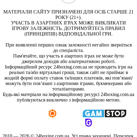
МАТЕРІАЛИ САЙТУ ПРИЗНАЧЕНІ ДЛЯ ОСІБ СТАРШЕ 21
РОКУ (21+).
УЧАСТЬ В АЗАРТНИХ ІГРАХ МОЖЕ ВИКЛИКАТИ
ІГРОВУ ЗАЛЕЖНІСТЬ. ДОТРИМУЙТЕСЬ ПРАВИЛ
(ПРИНЦИПІВ) ВІДПОВІДАЛЬНОЇ ГРИ.
При виявленні перших ознак залежності негайно зверніться
до спеціаліста.
Пам'ятайте, що участь в азартних іграх не може бути
джерелом доходів або альтернативою роботі.
Інформаційний ресурс 24boxing.com.ua не проводить ігри на
реальні та/або віртуальні гроші, також сайт не приймає в
жодній формі оплату ставок та/інших платежів, які пов’язані/
можуть бути пов’язані з азартними іграми, букмекерами або
тоталізаторами.
Будь-які матеріали на інформаційному ресурсі 24boxing.com.ua
публікуються виключно з інформаційною метою.
2010 — 2026 ©
24boxing.com.ua.
Усi права захищенi. Передрук