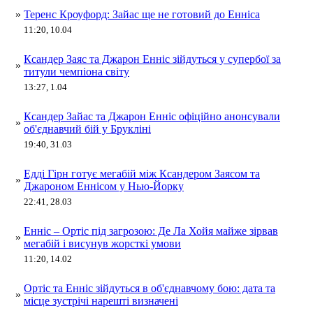
»
Теренс Кроуфорд: Зайас ще не готовий до Енніса
11:20, 10.04
Ксандер Заяс та Джарон Енніс зійдуться у супербої за
»
титули чемпіона світу
13:27, 1.04
Ксандер Зайас та Джарон Енніс офіційно анонсували
»
об'єднавчий бій у Брукліні
19:40, 31.03
Едді Гірн готує мегабій між Ксандером Заясом та
»
Джароном Еннісом у Нью-Йорку
22:41, 28.03
Енніс – Ортіс під загрозою: Де Ла Хойя майже зірвав
»
мегабій і висунув жорсткі умови
11:20, 14.02
Ортіс та Енніс зійдуться в об'єднавчому бою: дата та
»
місце зустрічі нарешті визначені