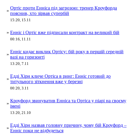
Ортіс проти Енніса під загрозою: тренер Кроуфорда
»
пояснив, хто зірвав супербій
15:20, 15.11
»
Енніс і Ортіс вже підписали контракт на великий бій
00:16, 11.11
Енніс кидає виклик Ортісу: бій року в першій середній
»
вазі на горизонті
13:20, 7.11
Едді Хірн кличе Ортіса в ринг: Енніс готовий до
»
титульного зіткнення вже у березні
00:20, 3.11
Кроуфорд звинуватив Енніса та Ортіса у піарі на своєму
»
імені
13:20, 21.10
Едді Хірн назвав головну причину, чому бій Кроуфорд –
»
Енніс поки не відбудеться