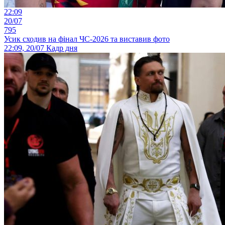
22:09
20/07
795
Усик сходив на фінал ЧС-2026 та виставив фото
22:09, 20/07
Кадр дня