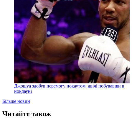
Джошуа здобув перемогу нокаутом, двічі побувавши в
нокдауні
Більше новин
Читайте також