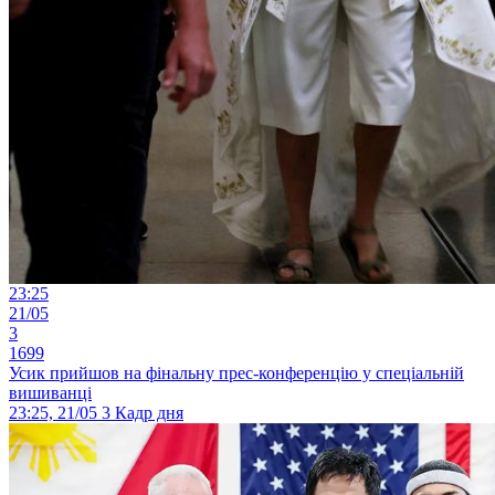
23:25
21/05
3
1699
Усик прийшов на фінальну прес-конференцію у спеціальній
вишиванці
23:25, 21/05
3
Кадр дня