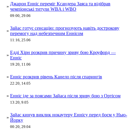
Джарон Енніс переміг Ксандера Заяса та відібрав
»
чемпіонські титули WBA і WBO
09:00, 29.06
Зайас готує сенсацію: прогнозують навіть дострокову
»
перемогу над небезпечним Еннісом
11:16, 25.06
Едді Хірн розкрив причину зриву бою Кроуфорд —
»
Енніс
19:20, 11.06
»
Енніс розкрив рівень Канело після спарингів
22:20, 14.05
»
Енніс іде за поясами Зайаса після зриву бою з Ортісом
13:20, 9.05
Зайас кинув виклик нокаутеру Еннісу перед боєм у Нью-
»
Йорку
00:20, 29.04