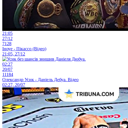
21:05
27/12
7128
Іноуе - Пікассо (Відео)
21:05, 27/12
02:27
20/07
11184
Олександр Усик - Даніель Дебуа. Відео
02:27, 20/07