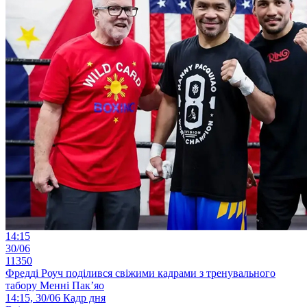
14:15
30/06
11350
Фредді Роуч поділився свіжими кадрами з тренувального
табору Менні Пак’яо
14:15, 30/06
Кадр дня