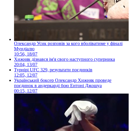
Олександр Усик розповів за кого вболіватиме у фіналі
Мундіалю
10:56, 18/07
Хижняк дізнався ім'я свого наступного суперника
20:04, 13/07
Турнірі UFC 329, результати поєдинків
12:05, 12/07
Український боксер Олександр Хижняк проведе
поєдинок в андеркарді бою Ентоні Джошуа
00:15, 12/07