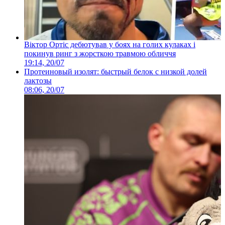
Віктор Ортіс дебютував у боях на голих кулаках і
покинув ринг з жорсткою травмою обличчя
19:14, 20/07
Протеиновый изолят: быстрый белок с низкой долей
лактозы
08:06, 20/07