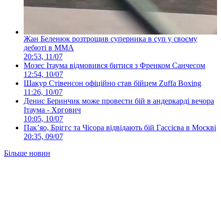
Жан Беленюк розтрощив суперника в суп у своєму
дебюті в ММА
20:53, 11/07
Мозес Ітаума відмовився битися з Френком Санчесом
12:54, 10/07
Шакур Стівенсон офіційно став бійцем Zuffa Boxing
11:26, 10/07
Денис Беринчик може провести бій в андеркарді вечора
Ітаума - Хргович
10:05, 10/07
Пакʼяо, Бріггс та Чісора відвідають бій Гассієва в Москві
20:35, 09/07
Більше новин