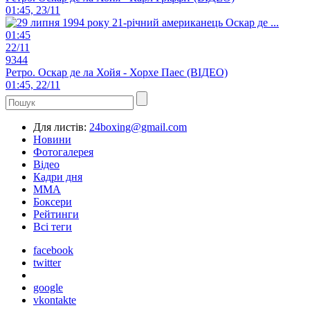
01:45, 23/11
01:45
22/11
9344
Ретро. Оскар де ла Хойя - Хорхе Паес (ВІДЕО)
01:45, 22/11
Для листів:
24boxing@gmail.com
Новини
Фотогалерея
Відео
Кадри дня
ММА
Боксери
Рейтинги
Всі теги
facebook
twitter
google
vkontakte