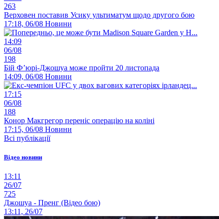
263
Верховен поставив Усику ультиматум щодо другого бою
17:18, 06/08
Новини
14:09
06/08
198
Бій Ф’юрі-Джошуа може пройти 20 листопада
14:09, 06/08
Новини
17:15
06/08
188
Конор Макгрегор переніс операцію на коліні
17:15, 06/08
Новини
Всі публікації
Відео новини
13:11
26/07
725
Джошуа - Пренг (Відео бою)
13:11, 26/07