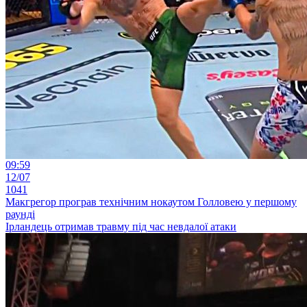
09:59
12/07
1041
Макгрегор програв технічним нокаутом Голловею у першому
раунді
Ірландець отримав травму під час невдалої атаки