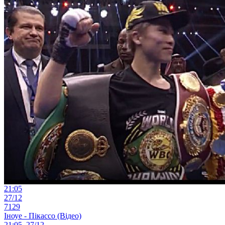
21:05
27/12
7129
Іноуе - Пікассо (Відео)
21:05, 27/12