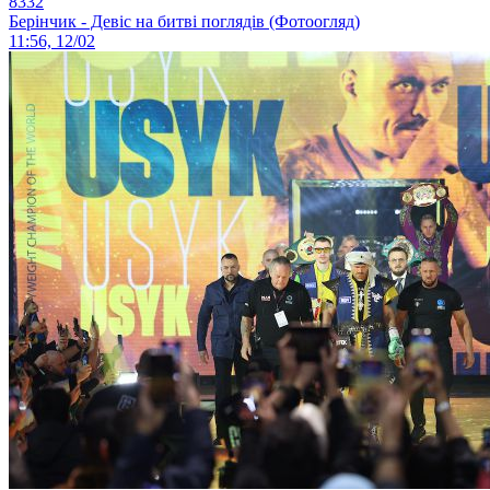
8332
Берінчик - Девіс на битві поглядів (Фотоогляд)
11:56, 12/02