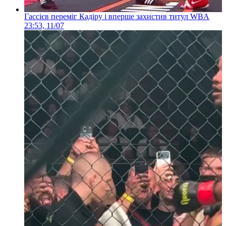
Гассієв переміг Кадіру і вперше захистив титул WBA
23:53, 11/07