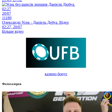
02:27
20/07
11189
Олександр Усик - Даніель Дебуа. Відео
02:27, 20/07
Більше відео
казино бонус
Фотогалерея