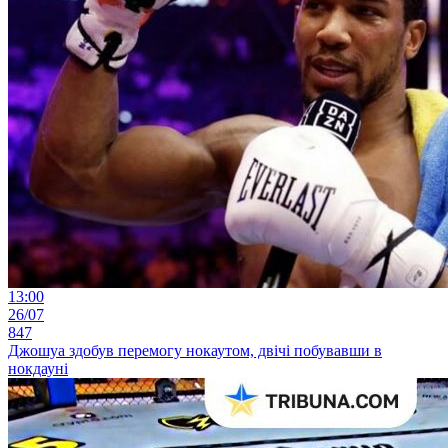
13:00
26/07
847
Джошуа здобув перемогу нокаутом, двічі побувавши в
нокдауні