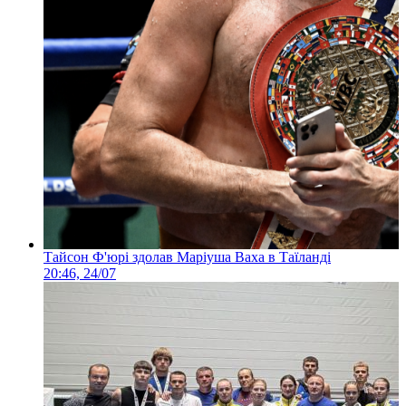
Тайсон Ф'юрі здолав Маріуша Ваха в Таїланді
20:46, 24/07