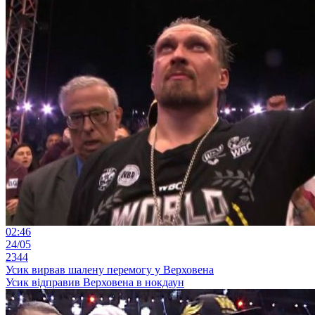
02:46
24/05
2344
Усик вирвав шалену перемогу у Верховена
Усик відправив Верховена в нокдаун