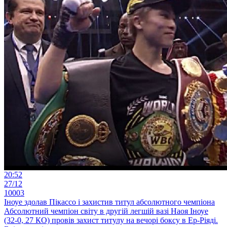
20:52
27/12
10003
Іноуе здолав Пікассо і захистив титул абсолютного чемпіона
Абсолютний чемпіон світу в другій легшій вазі Наоя Іноуе
(32-0, 27 КО) провів захист титулу на вечорі боксу в Ер-Ріяді.