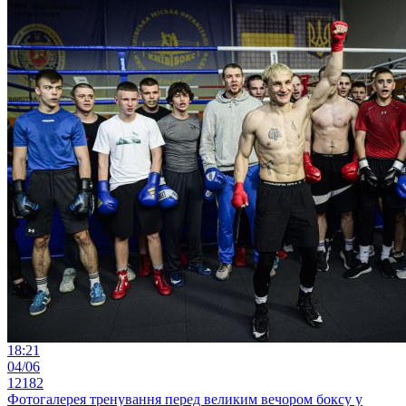
18:21
04/06
12182
Фотогалерея тренування перед великим вечором боксу у