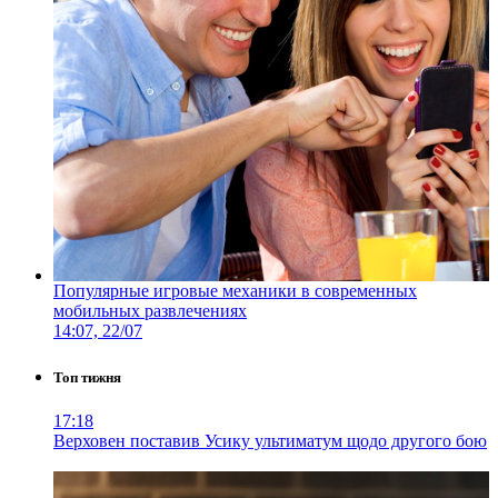
Популярные игровые механики в современных
мобильных развлечениях
14:07, 22/07
Топ тижня
17:18
Верховен поставив Усику ультиматум щодо другого бою