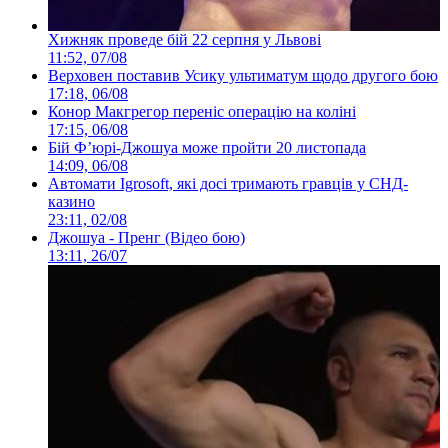
Хижняк проведе бій 22 серпня у Львові
11:52, 07/08
Верховен поставив Усику ультиматум щодо другого бою
17:18, 06/08
Конор Макгрегор переніс операцію на коліні
17:15, 06/08
Бій Ф’юрі-Джошуа може пройти 20 листопада
14:09, 06/08
Автомати Igrosoft, які досі тримають гравців у СНД-
казино
23:11, 02/08
Джошуа - Пренг (Відео бою)
13:11, 26/07