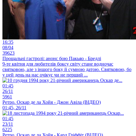
16:35
08/04
39623
Прощальні гастролі: анонс бою Пакьяо - Бредлі
9-те квітня для любителів боксу світу стане водночас
святковою, але з іншого боку й сумною датою. Святковою, бо
у цей день на нас очікує чи не перший ...
01:45
26/11
5961
Ретро. Оскар де ла Хойя - Джон Авіла (ВІДЕО)
01:45, 26/11
01:45
23/11
6225
Ретро. Оскар де ла Хойя - Карл Гріффіт (ВІДЕО)