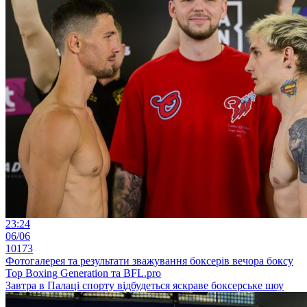
23:24
06/06
10173
Фотогалерея та результати зважування боксерів вечора боксу
Top Boxing Generation та BFL.pro
Завтра в Палаці спорту відбудеться яскраве боксерське шоу