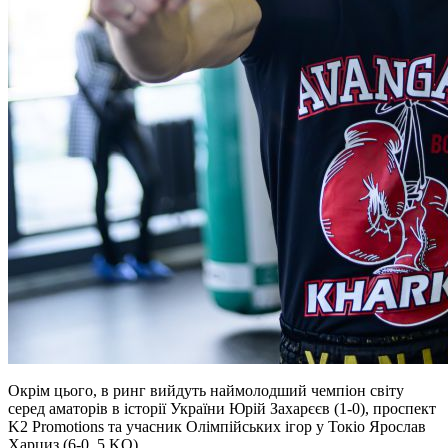
Окрім цього, в ринг вийдуть наймолодший чемпіон світу
серед аматорів в історії України Юрій Захарєєв (1-0), проспект
K2 Promotions та учасник Олімпійських ігор у Токіо Ярослав
Харциз (6-0, 5 KO).