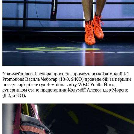
У ко-мейн івенті вечора проспект промоутерської компанії K2
Promotions Василь Чеботар (18-0, 9 KO) проведе бій за перший
пояс у кар'єрі - титул Чемпіона світу WBC Youth. Його
суперником стане представник Колумбії Александер Морено
(8-2, 6 KO).