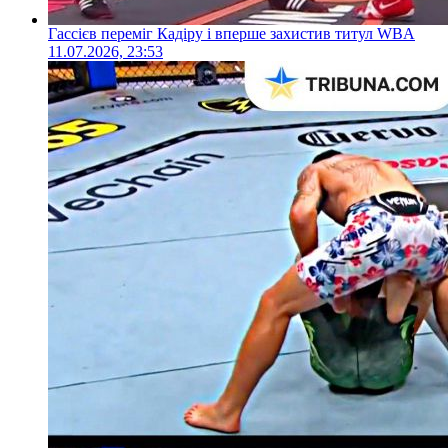
Гассієв переміг Кадіру і вперше захистив титул WBA
11.07.2026, 23:53