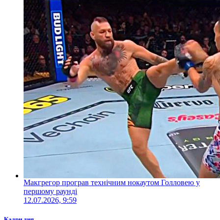
Макгрегор програв технічним нокаутом Голловею у
першому раунді
12.07.2026, 9:59
Кадри дня