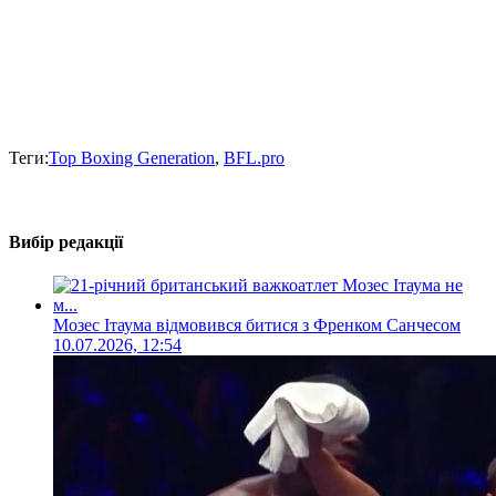
Теги:
Top Boxing Generation
,
BFL.pro
Вибір редакції
Мозес Ітаума відмовився битися з Френком Санчесом
10.07.2026, 12:54