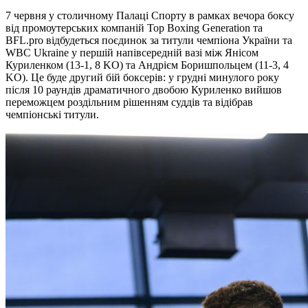
7 червня у столичному Палаці Спорту в рамках вечора боксу
від промоутерських компаній Top Boxing Generation та
BFL.pro відбудеться поєдинок за титули чемпіона України та
WBC Ukraine у першій напівсередній вазі між Янісом
Куриленком (13-1, 8 KO) та Андрієм Боришпольцем (11-3, 4
KO). Це буде другий бій боксерів: у грудні минулого року
після 10 раундів драматичного двобою Куриленко вийшов
переможцем роздільним рішенням суддів та відібрав
чемпіонські титули.