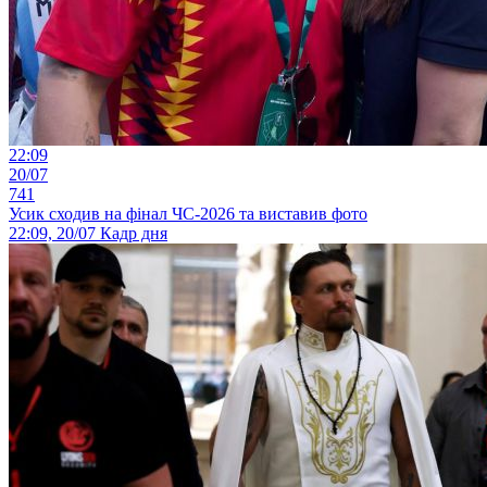
22:09
20/07
741
Усик сходив на фінал ЧС-2026 та виставив фото
22:09, 20/07
Кадр дня