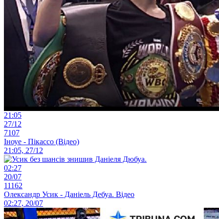
21:05
27/12
7107
Іноуе - Пікассо (Відео)
21:05, 27/12
02:27
20/07
11162
Олександр Усик - Даніель Дебуа. Відео
02:27, 20/07