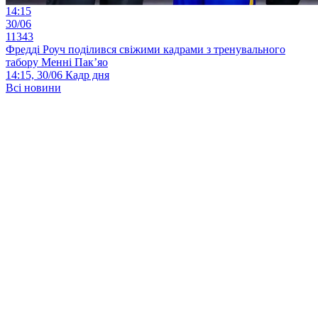
14:15
30/06
11343
Фредді Роуч поділився свіжими кадрами з тренувального
табору Менні Пак’яо
14:15, 30/06
Кадр дня
Всі новини