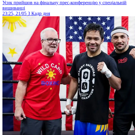
Усик прийшов на фінальну прес-конференцію у спеціальній
вишиванці
23:25, 21/05
3
Кадр дня