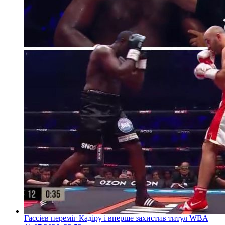
Гассієв переміг Кадіру і вперше захистив титул WBA