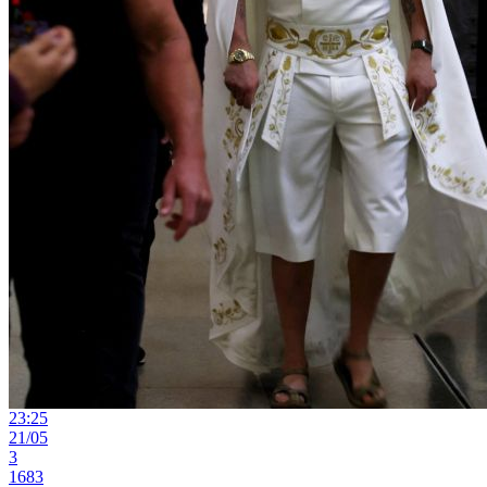
23:25
21/05
3
1683