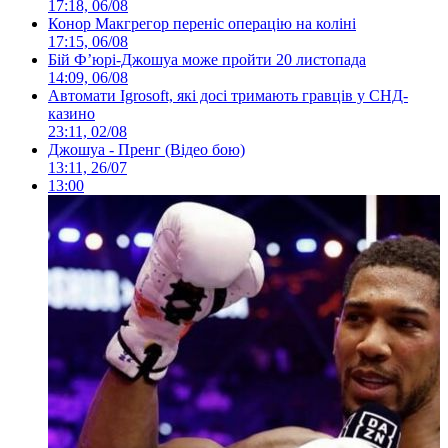
17:18, 06/08
Конор Макгрегор переніс операцію на коліні
17:15, 06/08
Бій Ф’юрі-Джошуа може пройти 20 листопада
14:09, 06/08
Автомати Igrosoft, які досі тримають гравців у СНД-
казино
23:11, 02/08
Джошуа - Пренг (Відео бою)
13:11, 26/07
13:00