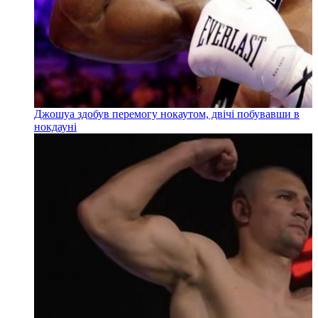
Джошуа здобув перемогу нокаутом, двічі побувавши в
нокдауні