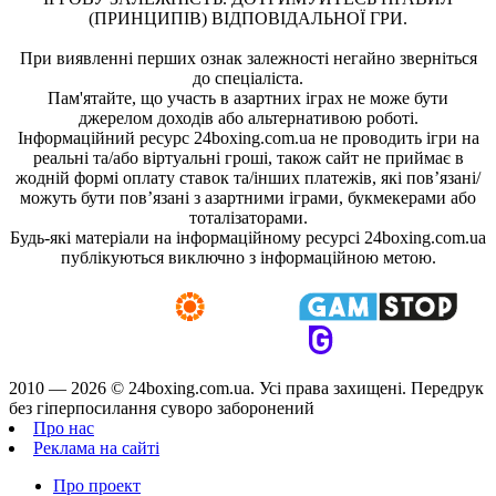
(ПРИНЦИПІВ) ВІДПОВІДАЛЬНОЇ ГРИ.
При виявленні перших ознак залежності негайно зверніться
до спеціаліста.
Пам'ятайте, що участь в азартних іграх не може бути
джерелом доходів або альтернативою роботі.
Інформаційний ресурс 24boxing.com.ua не проводить ігри на
реальні та/або віртуальні гроші, також сайт не приймає в
жодній формі оплату ставок та/інших платежів, які пов’язані/
можуть бути пов’язані з азартними іграми, букмекерами або
тоталізаторами.
Будь-які матеріали на інформаційному ресурсі 24boxing.com.ua
публікуються виключно з інформаційною метою.
2010 — 2026 ©
24boxing.com.ua.
Усi права захищенi. Передрук
без гіперпосилання суворо заборонений
Про нас
Реклама на сайті
Про проект