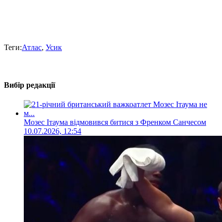
Теги:
Атлас
,
Усик
Вибір редакції
Мозес Ітаума відмовився битися з Френком Санчесом
10.07.2026, 12:54