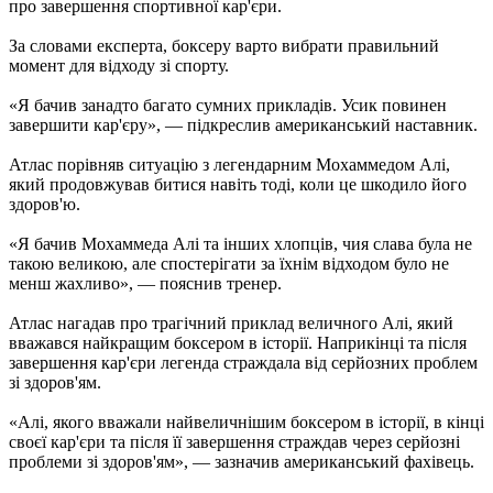
про завершення спортивної кар'єри.
За словами експерта, боксеру варто вибрати правильний
момент для відходу зі спорту.
«Я бачив занадто багато сумних прикладів. Усик повинен
завершити кар'єру», — підкреслив американський наставник.
Атлас порівняв ситуацію з легендарним Мохаммедом Алі,
який продовжував битися навіть тоді, коли це шкодило його
здоров'ю.
«Я бачив Мохаммеда Алі та інших хлопців, чия слава була не
такою великою, але спостерігати за їхнім відходом було не
менш жахливо», — пояснив тренер.
Атлас нагадав про трагічний приклад величного Алі, який
вважався найкращим боксером в історії. Наприкінці та після
завершення кар'єри легенда страждала від серйозних проблем
зі здоров'ям.
«Алі, якого вважали найвеличнішим боксером в історії, в кінці
своєї кар'єри та після її завершення страждав через серйозні
проблеми зі здоров'ям», — зазначив американський фахівець.