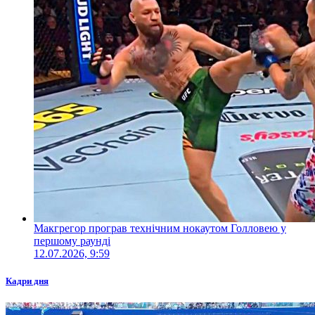
Макгрегор програв технічним нокаутом Голловею у
першому раунді
12.07.2026, 9:59
Кадри дня