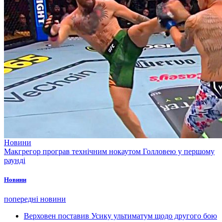
Новини
Макгрегор програв технічним нокаутом Голловею у першому
раунді
Новини
попередні новини
Верховен поставив Усику ультиматум щодо другого бою