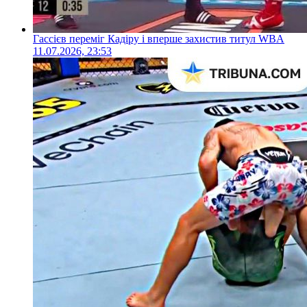
Гассієв переміг Кадіру і вперше захистив титул WBA
11.07.2026, 23:53