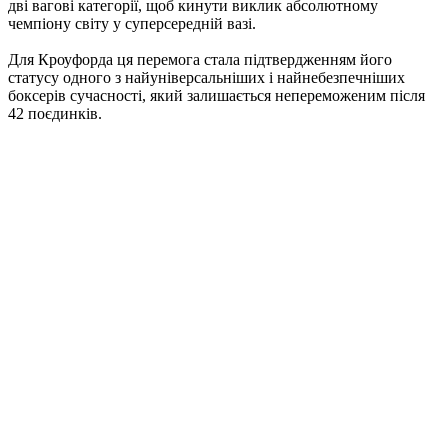
дві вагові категорії, щоб кинути виклик абсолютному
чемпіону світу у суперсередній вазі.
Для Кроуфорда ця перемога стала підтвердженням його
статусу одного з найуніверсальніших і найнебезпечніших
боксерів сучасності, який залишається непереможеним після
42 поєдинків.