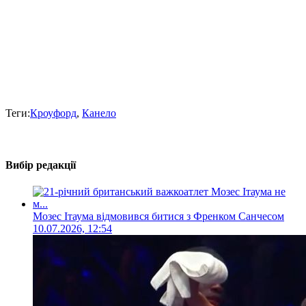
Теги:
Кроуфорд
,
Канело
Вибір редакції
Мозес Ітаума відмовився битися з Френком Санчесом
10.07.2026, 12:54