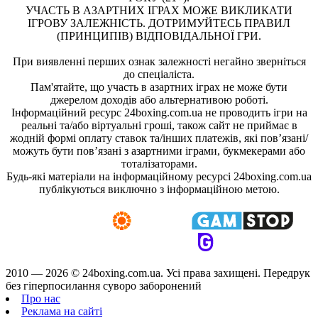
УЧАСТЬ В АЗАРТНИХ ІГРАХ МОЖЕ ВИКЛИКАТИ
ІГРОВУ ЗАЛЕЖНІСТЬ. ДОТРИМУЙТЕСЬ ПРАВИЛ
(ПРИНЦИПІВ) ВІДПОВІДАЛЬНОЇ ГРИ.
При виявленні перших ознак залежності негайно зверніться
до спеціаліста.
Пам'ятайте, що участь в азартних іграх не може бути
джерелом доходів або альтернативою роботі.
Інформаційний ресурс 24boxing.com.ua не проводить ігри на
реальні та/або віртуальні гроші, також сайт не приймає в
жодній формі оплату ставок та/інших платежів, які пов’язані/
можуть бути пов’язані з азартними іграми, букмекерами або
тоталізаторами.
Будь-які матеріали на інформаційному ресурсі 24boxing.com.ua
публікуються виключно з інформаційною метою.
2010 — 2026 ©
24boxing.com.ua.
Усi права захищенi. Передрук
без гіперпосилання суворо заборонений
Про нас
Реклама на сайті