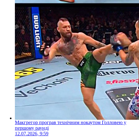
Макгрегор програв технічним нокаутом Голловею у
першому раунді
12.07.2026, 9:59