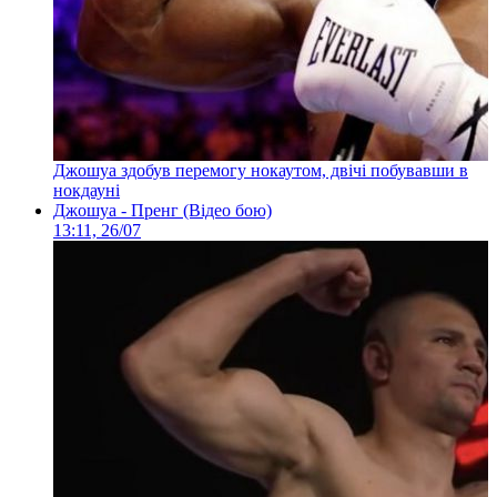
Джошуа здобув перемогу нокаутом, двічі побувавши в
нокдауні
Джошуа - Пренг (Відео бою)
13:11, 26/07