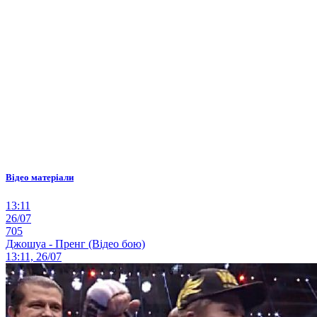
Відео матеріали
13:11
26/07
705
Джошуа - Пренг (Відео бою)
13:11, 26/07