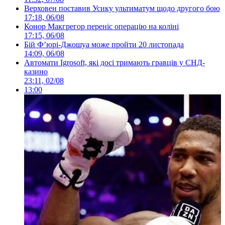
Верховен поставив Усику ультиматум щодо другого бою
17:18, 06/08
Конор Макгрегор переніс операцію на коліні
17:15, 06/08
Бій Ф’юрі-Джошуа може пройти 20 листопада
14:09, 06/08
Автомати Igrosoft, які досі тримають гравців у СНД-
казино
23:11, 02/08
13:00