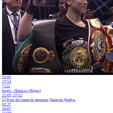
21:05
27/12
7122
Іноуе - Пікассо (Відео)
21:05, 27/12
02:27
20/07