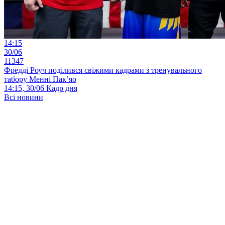
14:15
30/06
11347
Фредді Роуч поділився свіжими кадрами з тренувального
табору Менні Пак’яо
14:15, 30/06
Кадр дня
Всі новини