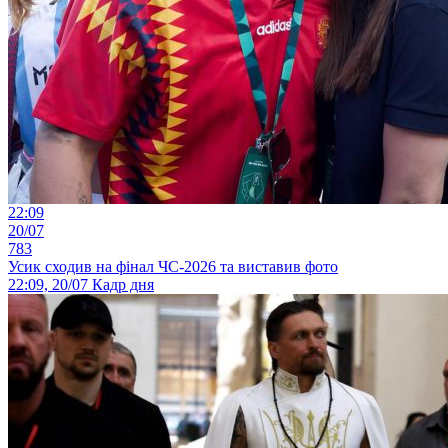
22:09
20/07
783
Усик сходив на фінал ЧС-2026 та виставив фото
22:09, 20/07
Кадр дня