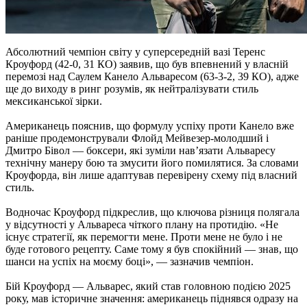
Абсолютний чемпіон світу у суперсередній вазі Теренс
Кроуфорд (42-0, 31 КО) заявив, що був впевнений у власній
перемозі над Саулем Канело Альваресом (63-3-2, 39 КО), адже
ще до виходу в ринг розумів, як нейтралізувати стиль
мексиканської зірки.
Американець пояснив, що формулу успіху проти Канело вже
раніше продемонстрували Флойд Мейвезер-молодший і
Дмитро Бівол — боксери, які зуміли нав’язати Альваресу
технічну манеру бою та змусити його помилятися. За словами
Кроуфорда, він лише адаптував перевірену схему під власний
стиль.
Водночас Кроуфорд підкреслив, що ключова різниця полягала
у відсутності у Альвареса чіткого плану на протидію. «Не
існує стратегії, як перемогти мене. Проти мене не було і не
буде готового рецепту. Саме тому я був спокійний — знав, що
шанси на успіх на моєму боці», — зазначив чемпіон.
Бій Кроуфорд — Альварес, який став головною подією 2025
року, мав історичне значення: американець піднявся одразу на