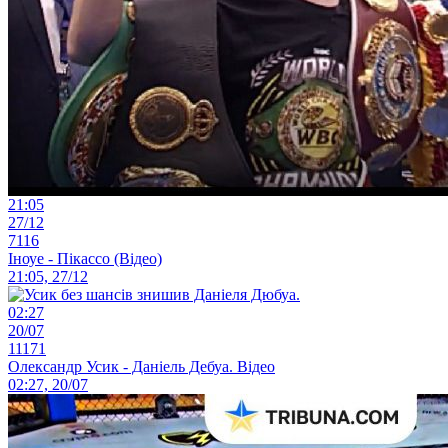
21:05
27/12
7116
Іноуе - Пікассо (Відео)
21:05, 27/12
02:27
20/07
11171
Олександр Усик - Даніель Дебуа. Відео
02:27, 20/07