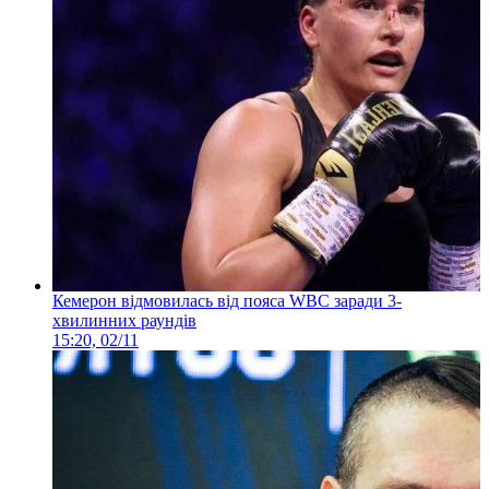
Кемерон відмовилась від пояса WBC заради 3-
хвилинних раундів
15:20, 02/11