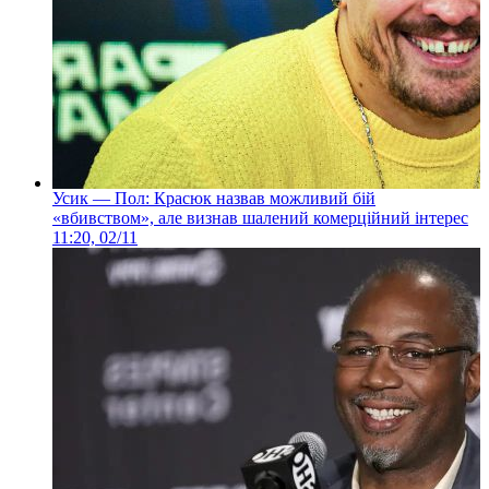
Усик — Пол: Красюк назвав можливий бій
«вбивством», але визнав шалений комерційний інтерес
11:20, 02/11