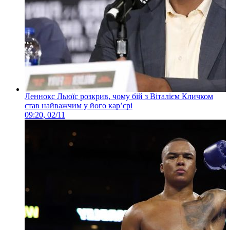
Леннокс Льюїс розкрив, чому бій з Віталієм Кличком
став найважчим у його кар’єрі
09:20, 02/11