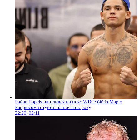
Райан Гарсія націлився на пояс WBC: бій із Маріо
Барріосом готують на початок року
22:20, 02/11