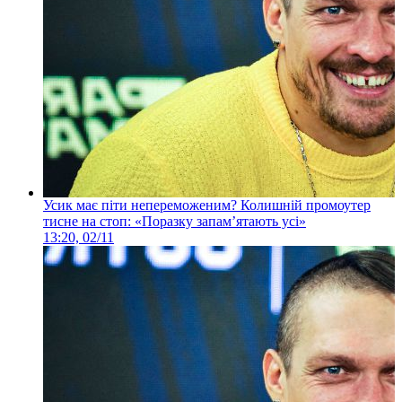
Усик має піти непереможеним? Колишній промоутер
тисне на стоп: «Поразку запам’ятають усі»
13:20, 02/11