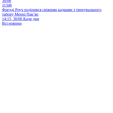
30/06
11346
Фредді Роуч поділився свіжими кадрами з тренувального
табору Менні Пак’яо
14:15, 30/06
Кадр дня
Всі новини