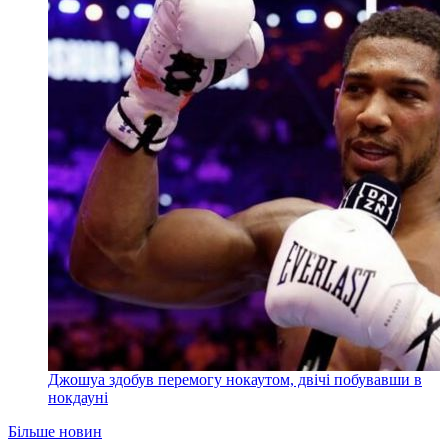
Джошуа здобув перемогу нокаутом, двічі побувавши в
нокдауні
Більше новин