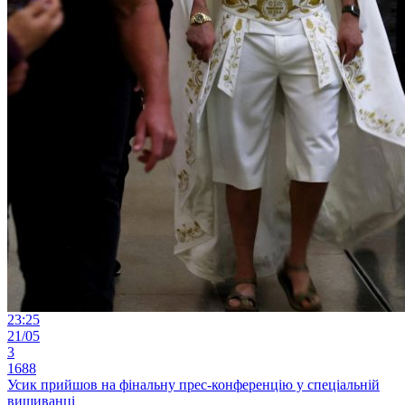
23:25
21/05
3
1688
Усик прийшов на фінальну прес-конференцію у спеціальній
вишиванці