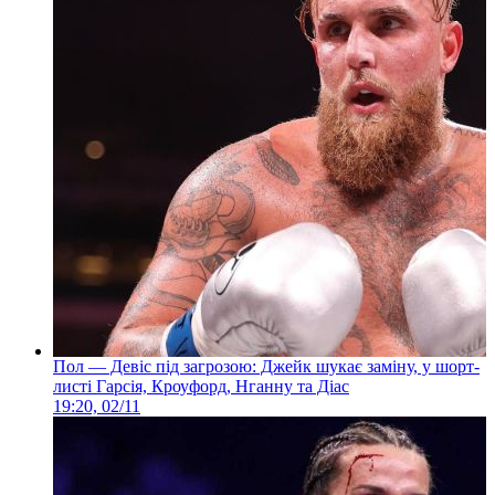
Пол — Девіс під загрозою: Джейк шукає заміну, у шорт-
листі Гарсія, Кроуфорд, Нганну та Діас
19:20, 02/11