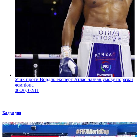
Усик проти Вордлі: експерт Атлас назвав умову поразки
чемпіона
00:20, 02/11
Кадри дня