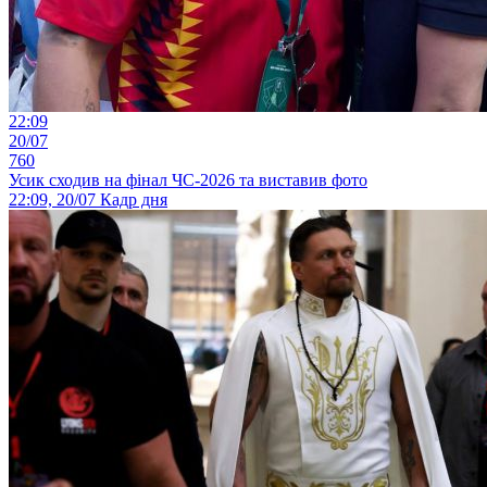
22:09
20/07
760
Усик сходив на фінал ЧС-2026 та виставив фото
22:09, 20/07
Кадр дня