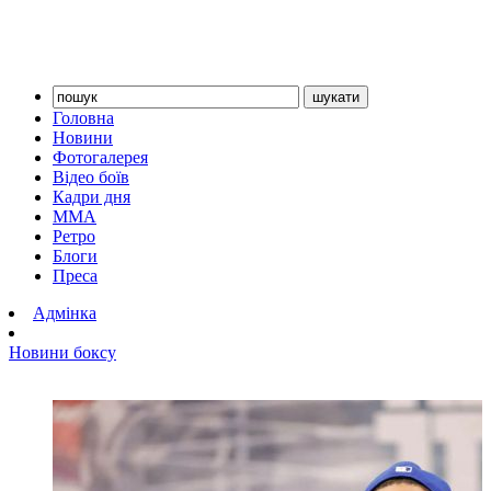
Головна
Новини
Фотогалерея
Відео боїв
Кадри дня
ММА
Ретро
Блоги
Преса
Адмінка
Новини боксу