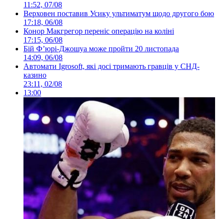
11:52, 07/08
Верховен поставив Усику ультиматум щодо другого бою
17:18, 06/08
Конор Макгрегор переніс операцію на коліні
17:15, 06/08
Бій Ф’юрі-Джошуа може пройти 20 листопада
14:09, 06/08
Автомати Igrosoft, які досі тримають гравців у СНД-
казино
23:11, 02/08
13:00