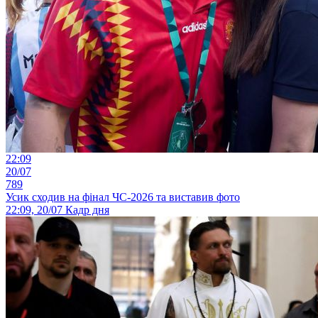
22:09
20/07
789
Усик сходив на фінал ЧС-2026 та виставив фото
22:09, 20/07
Кадр дня