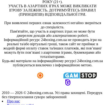
РОКУ (21+).
УЧАСТЬ В АЗАРТНИХ ІГРАХ МОЖЕ ВИКЛИКАТИ
ІГРОВУ ЗАЛЕЖНІСТЬ. ДОТРИМУЙТЕСЬ ПРАВИЛ
(ПРИНЦИПІВ) ВІДПОВІДАЛЬНОЇ ГРИ.
При виявленні перших ознак залежності негайно зверніться
до спеціаліста.
Пам'ятайте, що участь в азартних іграх не може бути
джерелом доходів або альтернативою роботі.
Інформаційний ресурс 24boxing.com.ua не проводить ігри на
реальні та/або віртуальні гроші, також сайт не приймає в
жодній формі оплату ставок та/інших платежів, які пов’язані/
можуть бути пов’язані з азартними іграми, букмекерами або
тоталізаторами.
Будь-які матеріали на інформаційному ресурсі 24boxing.com.ua
публікуються виключно з інформаційною метою.
2010 — 2026 ©
24boxing.com.ua.
Усi права захищенi. Передрук
без гіперпосилання суворо заборонений
Про нас