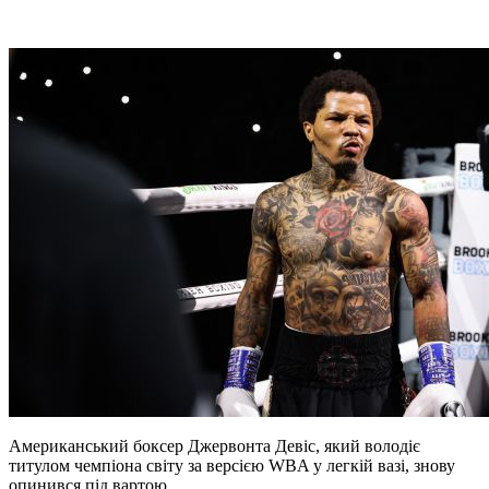
Американський боксер Джервонта Девіс, який володіє
титулом чемпіона світу за версією WBA у легкій вазі, знову
опинився під вартою.