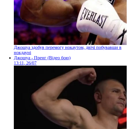
Джошуа здобув перемогу нокаутом, двічі побувавши в
нокдауні
Джошуа - Пренг (Відео бою)
13:11, 26/07