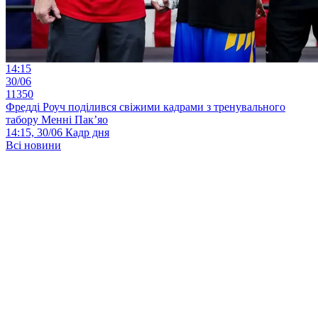
14:15
30/06
11350
Фредді Роуч поділився свіжими кадрами з тренувального
табору Менні Пак’яо
14:15, 30/06
Кадр дня
Всі новини