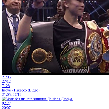
21:05
27/12
7128
Іноуе - Пікассо (Відео)
21:05, 27/12
02:27
20/07