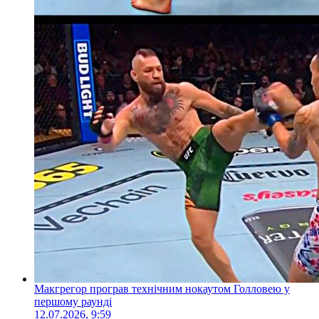
Макгрегор програв технічним нокаутом Голловею у
першому раунді
12.07.2026, 9:59