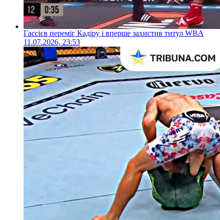
Гассієв переміг Кадіру і вперше захистив титул WBA
11.07.2026, 23:53