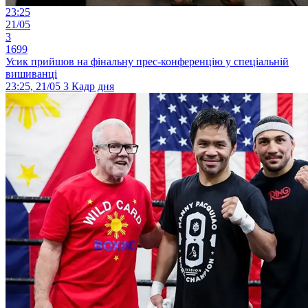
23:25
21/05
3
1699
Усик прийшов на фінальну прес-конференцію у спеціальній
вишиванці
23:25, 21/05
3
Кадр дня