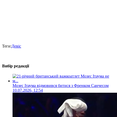
Теги:
Девіс
Вибір редакції
Мозес Ітаума відмовився битися з Френком Санчесом
10.07.2026, 12:54