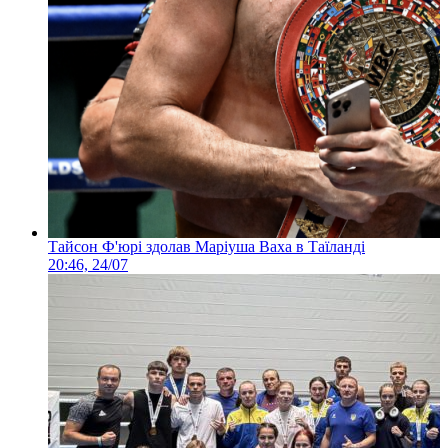
Тайсон Ф'юрі здолав Маріуша Ваха в Таїланді
20:46, 24/07