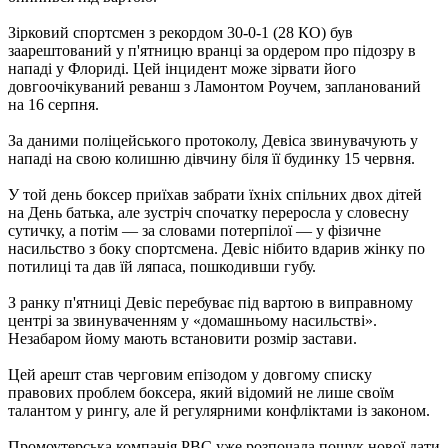
Зірковий спортсмен з рекордом 30-0-1 (28 КО) був
заарештований у п'ятницю вранці за ордером про підозру в
нападі у Флориді. Цей інцидент може зірвати його
довгоочікуваний реванш з Ламонтом Роучем, запланований
на 16 серпня.
За даними поліцейського протоколу, Девіса звинувачують у
нападі на свою колишню дівчину біля її будинку 15 червня.
У той день боксер приїхав забрати їхніх спільних двох дітей
на День батька, але зустріч спочатку переросла у словесну
сутичку, а потім — за словами потерпілої — у фізичне
насильство з боку спортсмена. Девіс нібито вдарив жінку по
потилиці та дав їй ляпаса, пошкодивши губу.
З ранку п'ятниці Девіс перебуває під вартою в виправному
центрі за звинуваченням у «домашньому насильстві».
Незабаром йому мають встановити розмір застави.
Цей арешт став черговим епізодом у довгому списку
правових проблем боксера, який відомий не лише своїм
талантом у рингу, але й регулярними конфліктами із законом.
Промоутерська компанія PBC уже розпочала пошук нової дати