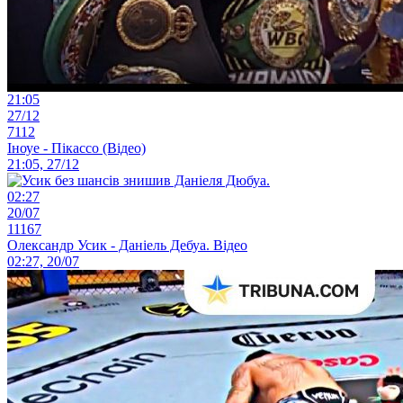
21:05
27/12
7112
Іноуе - Пікассо (Відео)
21:05, 27/12
02:27
20/07
11167
Олександр Усик - Даніель Дебуа. Відео
02:27, 20/07