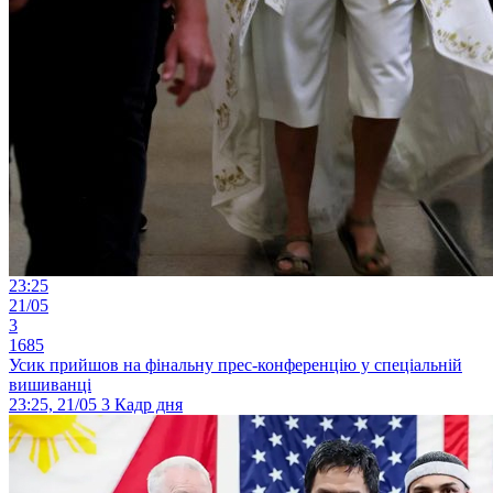
23:25
21/05
3
1685
Усик прийшов на фінальну прес-конференцію у спеціальній
вишиванці
23:25, 21/05
3
Кадр дня