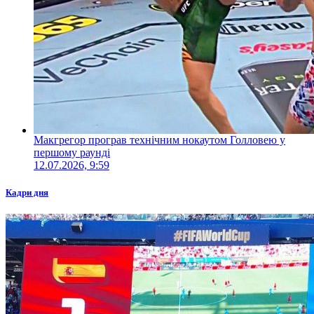
Макгрегор програв технічним нокаутом Голловею у
першому раунді
12.07.2026, 9:59
Кадри дня