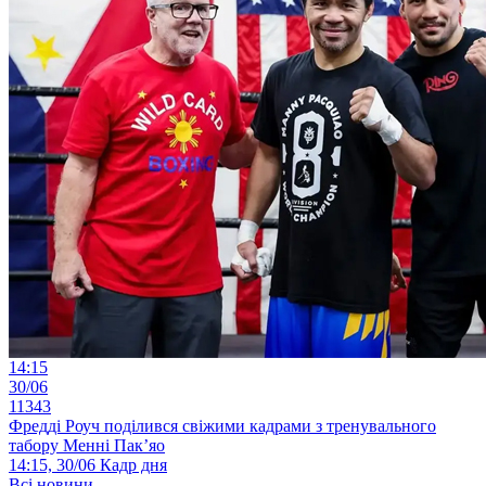
14:15
30/06
11343
Фредді Роуч поділився свіжими кадрами з тренувального
табору Менні Пак’яо
14:15, 30/06
Кадр дня
Всі новини