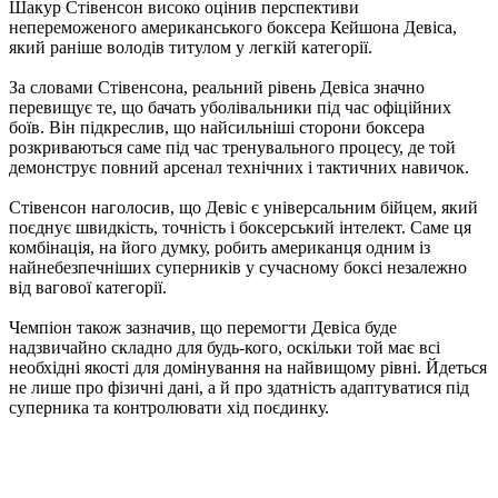
Шакур Стівенсон високо оцінив перспективи
непереможеного американського боксера Кейшона Девіса,
який раніше володів титулом у легкій категорії.
За словами Стівенсона, реальний рівень Девіса значно
перевищує те, що бачать уболівальники під час офіційних
боїв. Він підкреслив, що найсильніші сторони боксера
розкриваються саме під час тренувального процесу, де той
демонструє повний арсенал технічних і тактичних навичок.
Стівенсон наголосив, що Девіс є універсальним бійцем, який
поєднує швидкість, точність і боксерський інтелект. Саме ця
комбінація, на його думку, робить американця одним із
найнебезпечніших суперників у сучасному боксі незалежно
від вагової категорії.
Чемпіон також зазначив, що перемогти Девіса буде
надзвичайно складно для будь-кого, оскільки той має всі
необхідні якості для домінування на найвищому рівні. Йдеться
не лише про фізичні дані, а й про здатність адаптуватися під
суперника та контролювати хід поєдинку.