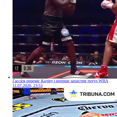
Гассієв переміг Кадіру і вперше захистив титул WBA
11.07.2026, 23:53