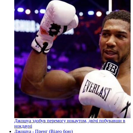
Джошуа здобув перемогу нокаутом, двічі побувавши в
нокдауні
Джошуа - Пренг (Відео бою)