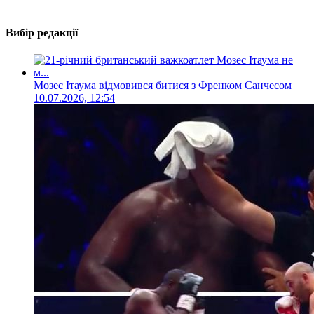
Вибір редакції
Мозес Ітаума відмовився битися з Френком Санчесом
10.07.2026, 12:54