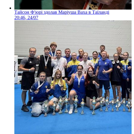
Тайсон Ф'юрі здолав Маріуша Ваха в Таїланді
20:46, 24/07