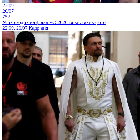
22:09
20/07
752
Усик сходив на фінал ЧС-2026 та виставив фото
22:09, 20/07
Кадр дня