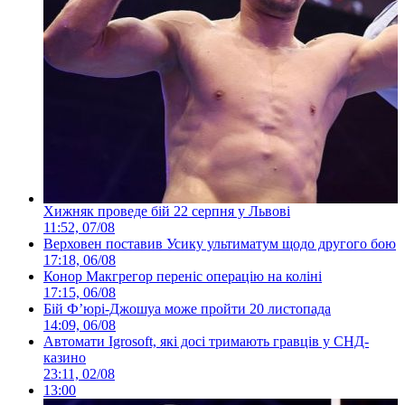
Хижняк проведе бій 22 серпня у Львові
11:52, 07/08
Верховен поставив Усику ультиматум щодо другого бою
17:18, 06/08
Конор Макгрегор переніс операцію на коліні
17:15, 06/08
Бій Ф’юрі-Джошуа може пройти 20 листопада
14:09, 06/08
Автомати Igrosoft, які досі тримають гравців у СНД-
казино
23:11, 02/08
13:00