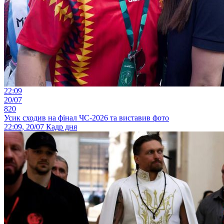
22:09
20/07
820
Усик сходив на фінал ЧС-2026 та виставив фото
22:09, 20/07
Кадр дня