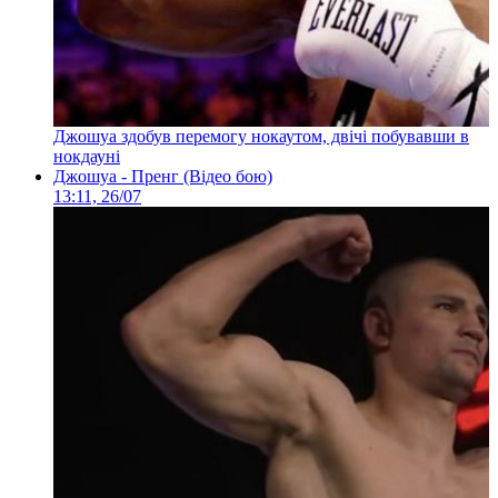
Джошуа здобув перемогу нокаутом, двічі побувавши в
нокдауні
Джошуа - Пренг (Відео бою)
13:11, 26/07