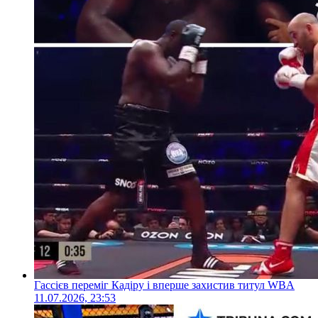
Гассієв переміг Кадіру і вперше захистив титул WBA
11.07.2026, 23:53