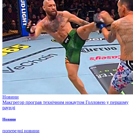
Новини
Макгрегор програв технічним нокаутом Голловею у першому
раунді
Новини
попередні новини