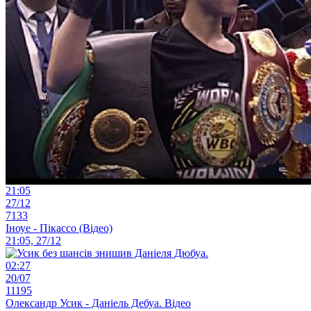
21:05
27/12
7133
Іноуе - Пікассо (Відео)
21:05, 27/12
02:27
20/07
11195
Олександр Усик - Даніель Дебуа. Відео