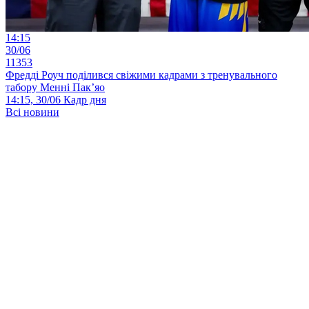
14:15
30/06
11353
Фредді Роуч поділився свіжими кадрами з тренувального
табору Менні Пак’яо
14:15, 30/06
Кадр дня
Всі новини