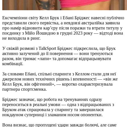
Ексчемпіони світу Келл Брук і Ебані Бріджес навесні публічно
представили свого первістка, а невдовзі австралійка заявила
про намір відновити кар’єру після поразки та втрати титулу у
поєдинку з Мійо Йошидою в грудні 2023 року — відтоді вона
не виходила в ринг.
У свіжій розмові з TalkSport Бріджес підкреслила, що Брук
активно залучений до її повернення — вони тренуються
разом, він тримає «лапи» та допомагає відпрацьовувати
комбінації.
За словами Ебані, спільні спаринги з Келлом стали для неї
джерелом нових технічних рішень і впевненості — «він же
Келл Брук, він офігенний», — коротко охарактеризувала
партнера спортсменка.
Бріджес зазначає, що робота на тренуваннях одразу
переноситься в реальні умови — одна з відпрацьованих з
Бруком атак спрацювала у спарингу та завершилася
нокдауном суперниці і зламаним носом опонентки.
Вона визнає, що пропущені удари завжди болючі, але саме