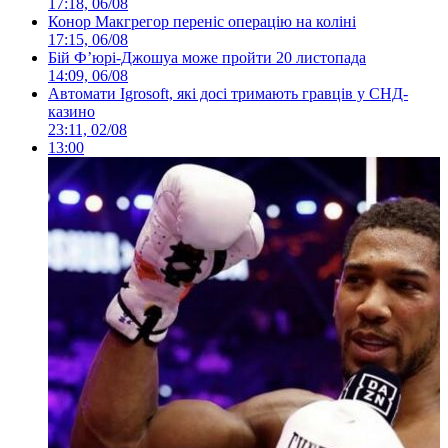
17:18, 06/08
Конор Макгрегор переніс операцію на коліні
17:15, 06/08
Бій Ф’юрі-Джошуа може пройти 20 листопада
14:09, 06/08
Автомати Igrosoft, які досі тримають гравців у СНД-
казино
23:11, 02/08
13:00