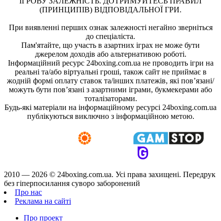
ІГРОВУ ЗАЛЕЖНІСТЬ. ДОТРИМУЙТЕСЬ ПРАВИЛ
(ПРИНЦИПІВ) ВІДПОВІДАЛЬНОЇ ГРИ.
При виявленні перших ознак залежності негайно зверніться
до спеціаліста.
Пам'ятайте, що участь в азартних іграх не може бути
джерелом доходів або альтернативою роботі.
Інформаційний ресурс 24boxing.com.ua не проводить ігри на
реальні та/або віртуальні гроші, також сайт не приймає в
жодній формі оплату ставок та/інших платежів, які пов’язані/
можуть бути пов’язані з азартними іграми, букмекерами або
тоталізаторами.
Будь-які матеріали на інформаційному ресурсі 24boxing.com.ua
публікуються виключно з інформаційною метою.
2010 — 2026 ©
24boxing.com.ua.
Усi права захищенi. Передрук
без гіперпосилання суворо заборонений
Про нас
Реклама на сайті
Про проект