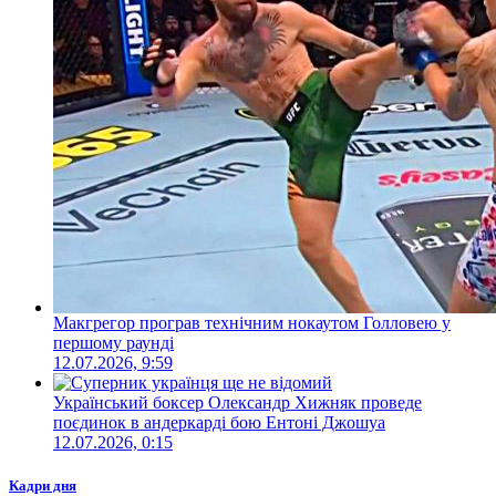
Макгрегор програв технічним нокаутом Голловею у
першому раунді
12.07.2026, 9:59
Український боксер Олександр Хижняк проведе
поєдинок в андеркарді бою Ентоні Джошуа
12.07.2026, 0:15
Кадри дня