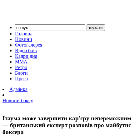
Головна
Новини
Фотогалерея
Відео боїв
Кадри дня
ММА
Ретро
Блоги
Преса
Адмінка
Новини боксу
Ітаума може завершити кар'єру непереможним
— британський експерт розповів про майбутнє
боксера