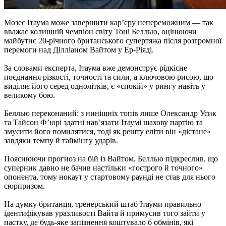
Мозес Ітаума може завершити кар’єру непереможним — так
вважає колишній чемпіон світу Тоні Беллью, оцінюючи
майбутнє 20-річного британського супертяжа після розгромної
перемоги над Ділліаном Вайтом у Ер-Ріяді.
За словами експерта, Ітаума вже демонструє рідкісне
поєднання різкості, точності та сили, а ключовою рисою, що
виділяє його серед однолітків, є «спокій» у рингу навіть у
великому бою.
Беллью переконаний: з нинішніх топів лише Олександр Усик
та Тайсон Ф’юрі здатні нав’язати Ітаумі шахову партію та
змусити його помилятися, тоді як решту еліти він «дістане»
завдяки темпу й таймінгу ударів.
Пояснюючи прогноз на бій із Вайтом, Беллью підкреслив, що
суперник давно не бачив настільки «гострого й точного»
опонента, тому нокаут у стартовому раунді не став для нього
сюрпризом.
На думку британця, тренерський штаб Ітауми правильно
ідентифікував уразливості Вайта й примусив того зайти у
пастку, де будь-яке запізнення коштувало б обмінів, які