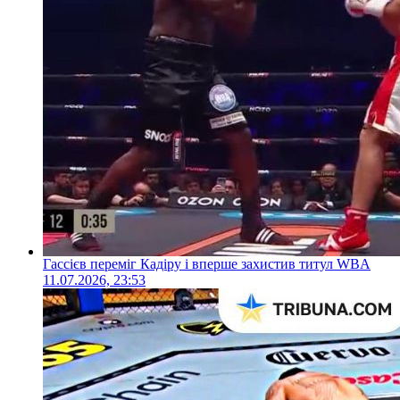
Гассієв переміг Кадіру і вперше захистив титул WBA
11.07.2026, 23:53