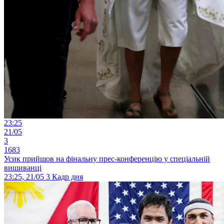
23:25
21/05
3
1683
Усик прийшов на фінальну прес-конференцію у спеціальній
вишиванці
23:25, 21/05
3
Кадр дня