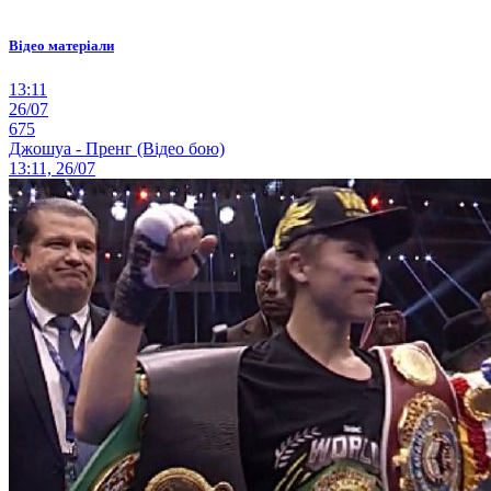
Відео матеріали
13:11
26/07
675
Джошуа - Пренг (Відео бою)
13:11, 26/07