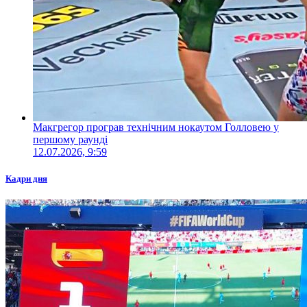
Макгрегор програв технічним нокаутом Голловею у
першому раунді
12.07.2026, 9:59
Кадри дня