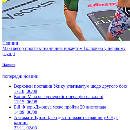
Новини
Макгрегор програв технічним нокаутом Голловею у першому
раунді
Новини
попередні новини
Верховен поставив Усику ультиматум щодо другого бою
17:18, 06/08
Конор Макгрегор переніс операцію на коліні
17:15, 06/08
Бій Ф’юрі-Джошуа може пройти 20 листопада
14:09, 06/08
Автомати Igrosoft, які досі тримають гравців у СНД-
казино
23:11, 02/08