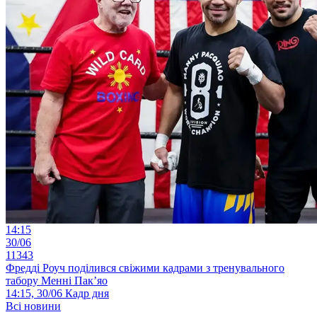
14:15
30/06
11343
Фредді Роуч поділився свіжими кадрами з тренувального
табору Менні Пак’яо
14:15, 30/06
Кадр дня
Всі новини