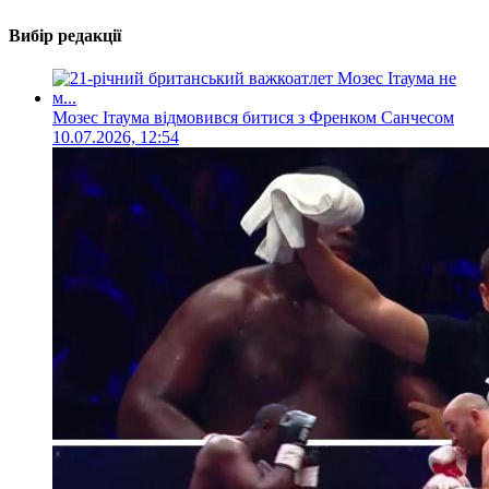
Вибір редакції
Мозес Ітаума відмовився битися з Френком Санчесом
10.07.2026, 12:54