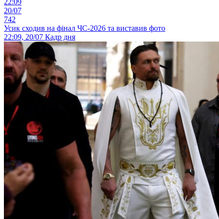
22:09
20/07
742
Усик сходив на фінал ЧС-2026 та виставив фото
22:09, 20/07
Кадр дня