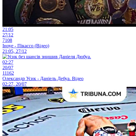
21:05
27/12
7108
Іноуе - Пікассо (Відео)
21:05, 27/12
02:27
20/07
11162
Олександр Усик - Даніель Дебуа. Відео
02:27, 20/07