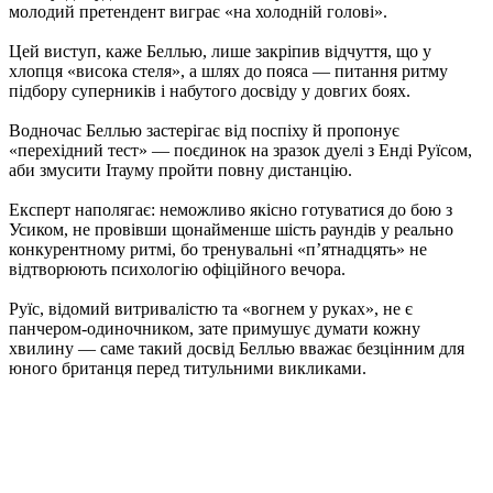
молодий претендент виграє «на холодній голові».
Цей виступ, каже Беллью, лише закріпив відчуття, що у
хлопця «висока стеля», а шлях до пояса — питання ритму
підбору суперників і набутого досвіду у довгих боях.
Водночас Беллью застерігає від поспіху й пропонує
«перехідний тест» — поєдинок на зразок дуелі з Енді Руїсом,
аби змусити Ітауму пройти повну дистанцію.
Експерт наполягає: неможливо якісно готуватися до бою з
Усиком, не провівши щонайменше шість раундів у реально
конкурентному ритмі, бо тренувальні «п’ятнадцять» не
відтворюють психологію офіційного вечора.
Руїс, відомий витривалістю та «вогнем у руках», не є
панчером-одиночником, зате примушує думати кожну
хвилину — саме такий досвід Беллью вважає безцінним для
юного британця перед титульними викликами.