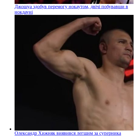
Джошуа здобув перемогу нокаутом, двічі побувавши в
нокдауні
Олександр Хижняк виявився легшим за суперника