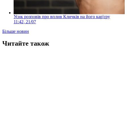
Усик розповів про вплив Кличків на його кар'єру
11:42, 21/07
Більше новин
Читайте також