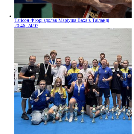
Тайсон Ф'юрі здолав Маріуша Ваха в Таїланді
20:46, 24/07