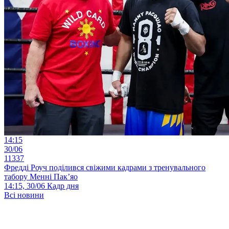
14:15
30/06
11337
Фредді Роуч поділився свіжими кадрами з тренувального
табору Менні Пак’яо
14:15, 30/06
Кадр дня
Всі новини