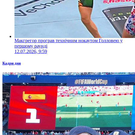
Макгрегор програв технічним нокаутом Голловею у
першому раунді
12.07.2026, 9:59
Кадри дня