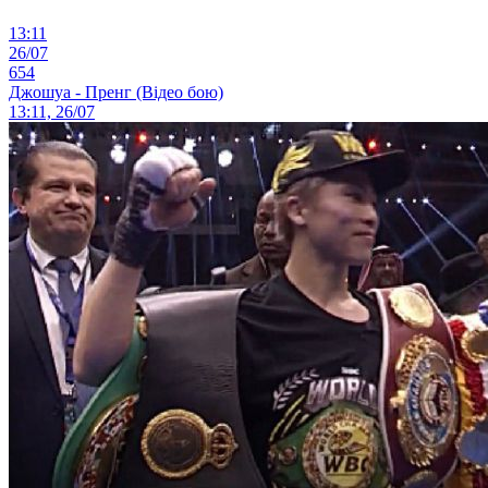
13:11
26/07
654
Джошуа - Пренг (Відео бою)
13:11, 26/07