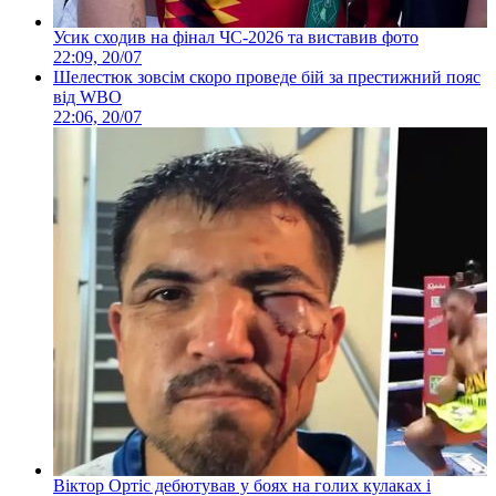
Усик сходив на фінал ЧС-2026 та виставив фото
22:09, 20/07
Шелестюк зовсім скоро проведе бій за престижний пояс
від WBO
22:06, 20/07
Віктор Ортіс дебютував у боях на голих кулаках і