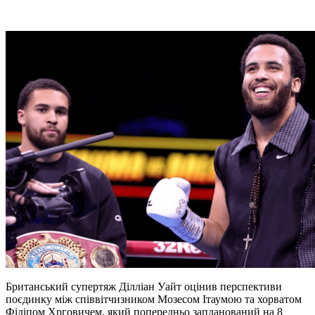
Британський супертяж Ділліан Уайт оцінив перспективи
поєдинку між співвітчизником Мозесом Ітаумою та хорватом
Філіпом Хрговичем, який попередньо запланований на 8