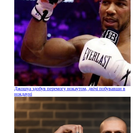
Джошуа здобув перемогу нокаутом, двічі побувавши в
нокдауні