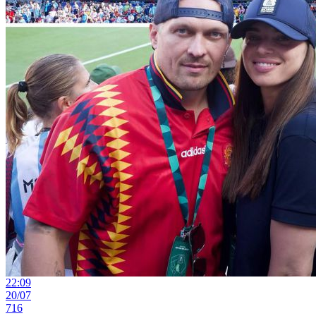
22:09
20/07
716