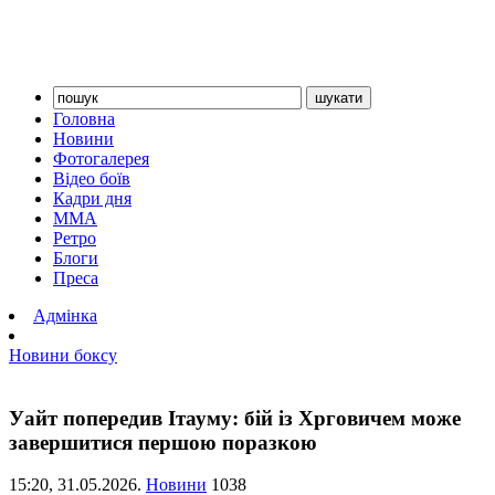
Головна
Новини
Фотогалерея
Відео боїв
Кадри дня
ММА
Ретро
Блоги
Преса
Адмінка
Новини боксу
Уайт попередив Ітауму: бій із Хрговичем може
завершитися першою поразкою
15:20,
31.05.2026.
Новини
1038