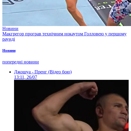
Новини
Макгрегор програв технічним нокаутом Голловею у першому
раунді
Новини
попередні новини
Джошуа - Пренг (Відео бою)
13:11, 26/07