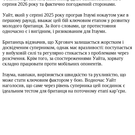
серпня 2026 року та фактично погоджений сторонами.
Уайт, який у серпні 2025 року програв Ітаумі нокаутом уже в
першому раунді, вважає цей бій ключовим етапом у розвитку
молодого британця. За його словами, це протистояння
одночасно є і вигідним, і ризикованим для Ітауми.
Британець відзначив, що Хргович залишається жорстким і
досвідченим суперником, однак має вразливості: поступається
у вибуховій силі та регулярно стикається з проблемами через
розсічення. Крім того, за спостереженнями Уайта, хорвату
складно працювати проти мобільних опонентів.
Ітаума, навпаки, вирізняється швидкістю та рухливістю, що
може стати ключовим фактором у бою. Водночас Уайт
наголосив, що саме через рівень суперника цей поєдинок є
ідеальним тестом для британця на поточному етапі кар’єри.