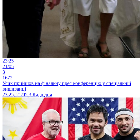
23:25
21/05
3
1672
Усик прийшов на фінальну прес-конференцію у спеціальній
вишиванці
23:25, 21/05
3
Кадр дня