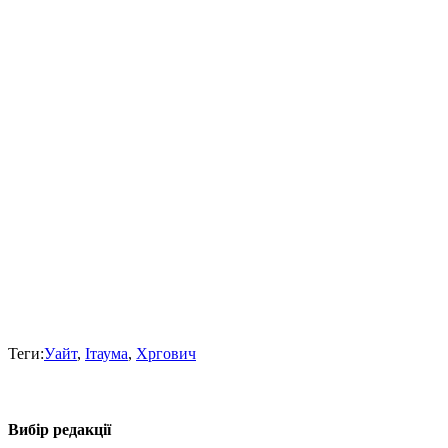
Теги:
Уайт
,
Ітаума
,
Хргович
Вибір редакції