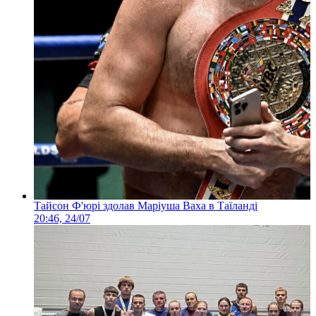
Тайсон Ф'юрі здолав Маріуша Ваха в Таїланді
20:46, 24/07