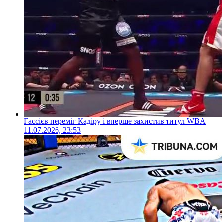
Гассієв переміг Кадіру і вперше захистив титул WBA
11.07.2026, 23:53