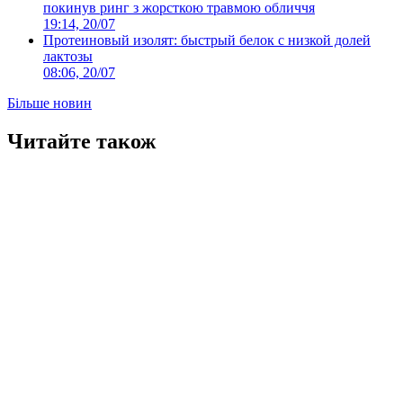
покинув ринг з жорсткою травмою обличчя
19:14, 20/07
Протеиновый изолят: быстрый белок с низкой долей
лактозы
08:06, 20/07
Більше новин
Читайте також