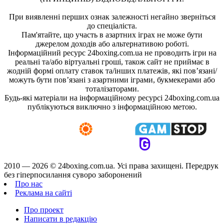
При виявленні перших ознак залежності негайно зверніться
до спеціаліста.
Пам'ятайте, що участь в азартних іграх не може бути
джерелом доходів або альтернативою роботі.
Інформаційний ресурс 24boxing.com.ua не проводить ігри на
реальні та/або віртуальні гроші, також сайт не приймає в
жодній формі оплату ставок та/інших платежів, які пов’язані/
можуть бути пов’язані з азартними іграми, букмекерами або
тоталізаторами.
Будь-які матеріали на інформаційному ресурсі 24boxing.com.ua
публікуються виключно з інформаційною метою.
2010 — 2026 ©
24boxing.com.ua.
Усi права захищенi. Передрук
без гіперпосилання суворо заборонений
Про нас
Реклама на сайті
Про проект
Написати в редакцію