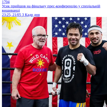
1704
Усик прийшов на фінальну прес-конференцію у спеціальній
вишиванці
23:25, 21/05
3
Кадр дня