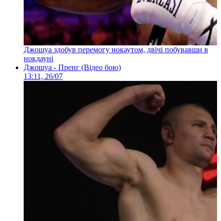
Джошуа здобув перемогу нокаутом, двічі побувавши в
нокдауні
Джошуа - Пренг (Відео бою)
13:11, 26/07