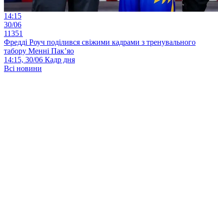
14:15
30/06
11351
Фредді Роуч поділився свіжими кадрами з тренувального
табору Менні Пак’яо
14:15, 30/06
Кадр дня
Всі новини