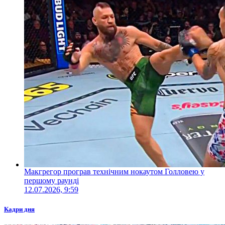
Макгрегор програв технічним нокаутом Голловею у
першому раунді
12.07.2026, 9:59
Кадри дня