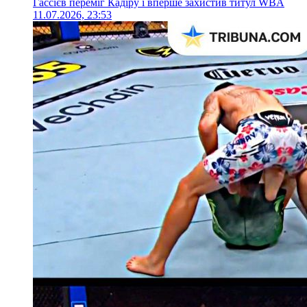
Гассієв переміг Кадіру і вперше захистив титул WBA
11.07.2026, 23:53