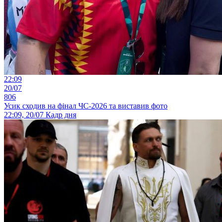
22:09
20/07
806
Усик сходив на фінал ЧС-2026 та виставив фото
22:09, 20/07
Кадр дня