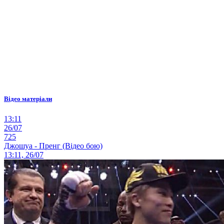
Відео матеріали
13:11
26/07
725
Джошуа - Пренг (Відео бою)
13:11, 26/07