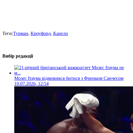
Теги:
Турман
,
Кроуфорд
,
Канело
Вибір редакції
Мозес Ітаума відмовився битися з Френком Санчесом
10.07.2026, 12:54