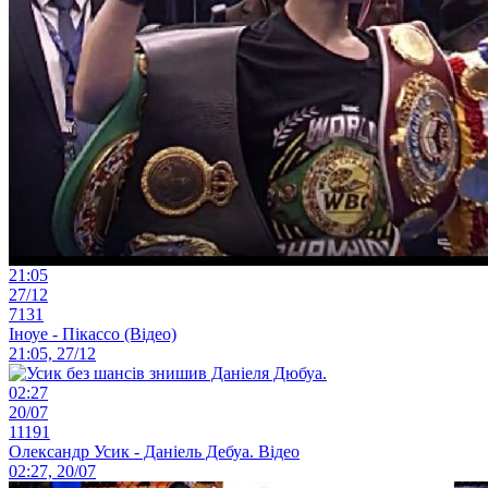
21:05
27/12
7131
Іноуе - Пікассо (Відео)
21:05, 27/12
02:27
20/07
11191
Олександр Усик - Даніель Дебуа. Відео
02:27, 20/07