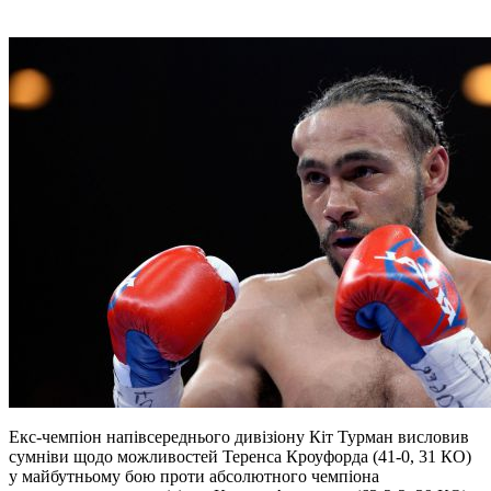
Екс-чемпіон напівсереднього дивізіону Кіт Турман висловив
сумніви щодо можливостей Теренса Кроуфорда (41-0, 31 КО)
у майбутньому бою проти абсолютного чемпіона