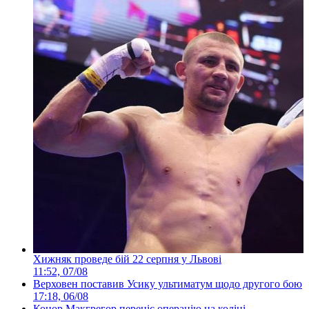
Хижняк проведе бій 22 серпня у Львові
11:52, 07/08
Верховен поставив Усику ультиматум щодо другого бою
17:18, 06/08
Конор Макгрегор переніс операцію на коліні