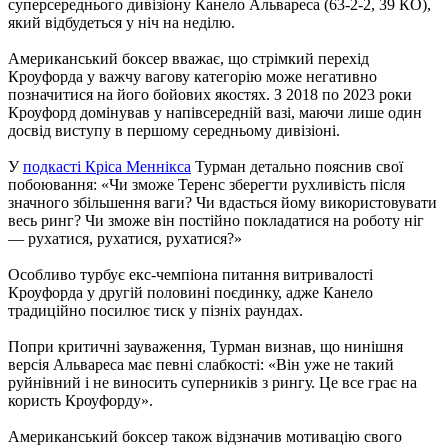
суперсереднього дивізіону Канело Альвареса (63-2-2, 39 КО),
який відбудеться у ніч на неділю.
Американський боксер вважає, що стрімкий перехід
Кроуфорда у важчу вагову категорію може негативно
позначитися на його бойових якостях. З 2018 по 2023 роки
Кроуфорд домінував у напівсередній вазі, маючи лише один
досвід виступу в першому середньому дивізіоні.
У
подкасті Кріса Меннікса
Турман детально пояснив свої
побоювання: «Чи зможе Теренс зберегти рухливість після
значного збільшення ваги? Чи вдасться йому використовувати
весь ринг? Чи зможе він постійно покладатися на роботу ніг
— рухатися, рухатися, рухатися?»
Особливо турбує екс-чемпіона питання витривалості
Кроуфорда у другій половині поєдинку, адже Канело
традиційно посилює тиск у пізніх раундах.
Попри критичні зауваження, Турман визнав, що нинішня
версія Альвареса має певні слабкості: «Він уже не такий
руйнівний і не виносить суперників з рингу. Це все грає на
користь Кроуфорду».
Американський боксер також відзначив мотивацію свого