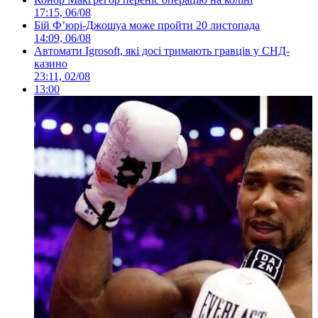
17:15, 06/08
Бій Ф’юрі-Джошуа може пройти 20 листопада
14:09, 06/08
Автомати Igrosoft, які досі тримають гравців у СНД-
казино
23:11, 02/08
13:00