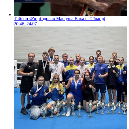
Тайсон Ф'юрі здолав Маріуша Ваха в Таїланді
20:46, 24/07