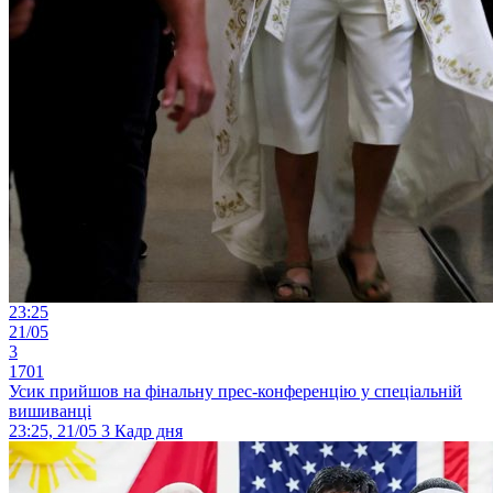
23:25
21/05
3
1701
Усик прийшов на фінальну прес-конференцію у спеціальній
вишиванці
23:25, 21/05
3
Кадр дня