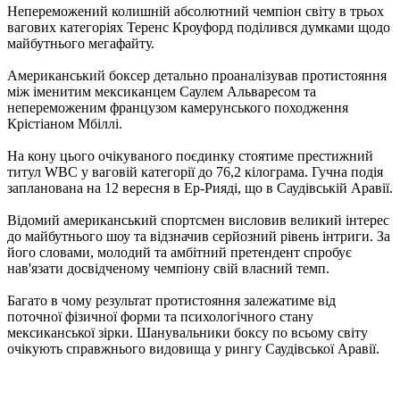
Непереможений колишній абсолютний чемпіон світу в трьох
вагових категоріях Теренс Кроуфорд поділився думками щодо
майбутнього мегафайту.
Американський боксер детально проаналізував протистояння
між іменитим мексиканцем Саулем Альваресом та
непереможеним французом камерунського походження
Крістіаном Мбіллі.
На кону цього очікуваного поєдинку стоятиме престижний
титул WBC у ваговій категорії до 76,2 кілограма. Гучна подія
запланована на 12 вересня в Ер-Рияді, що в Саудівській Аравії.
Відомий американський спортсмен висловив великий інтерес
до майбутнього шоу та відзначив серйозний рівень інтриги. За
його словами, молодий та амбітний претендент спробує
нав'язати досвідченому чемпіону свій власний темп.
Багато в чому результат протистояння залежатиме від
поточної фізичної форми та психологічного стану
мексиканської зірки. Шанувальники боксу по всьому світу
очікують справжнього видовища у рингу Саудівської Аравії.