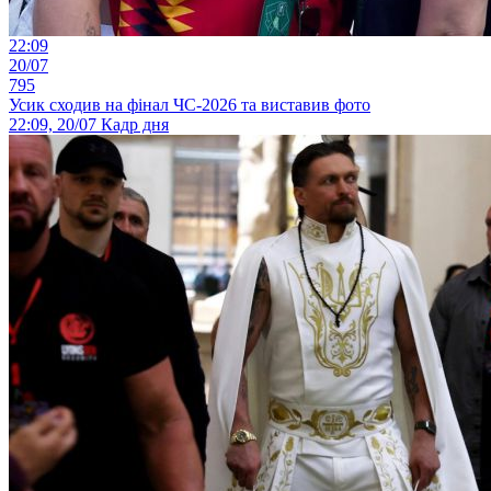
22:09
20/07
795
Усик сходив на фінал ЧС-2026 та виставив фото
22:09, 20/07
Кадр дня