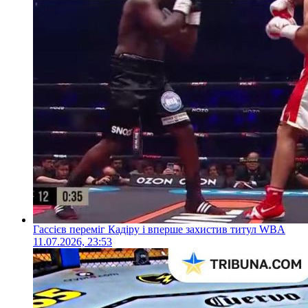
Гассієв переміг Кадіру і вперше захистив титул WBA
11.07.2026, 23:53