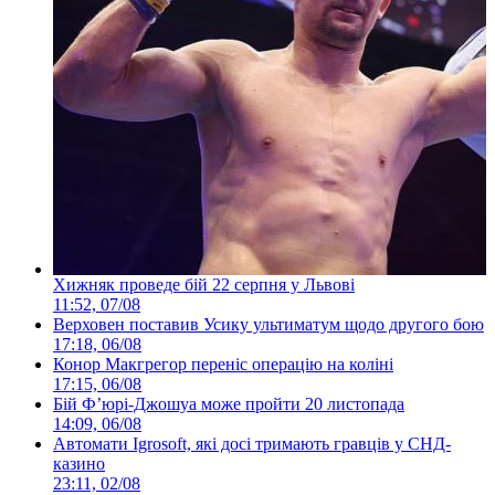
Хижняк проведе бій 22 серпня у Львові
11:52, 07/08
Верховен поставив Усику ультиматум щодо другого бою
17:18, 06/08
Конор Макгрегор переніс операцію на коліні
17:15, 06/08
Бій Ф’юрі-Джошуа може пройти 20 листопада
14:09, 06/08
Автомати Igrosoft, які досі тримають гравців у СНД-
казино
23:11, 02/08