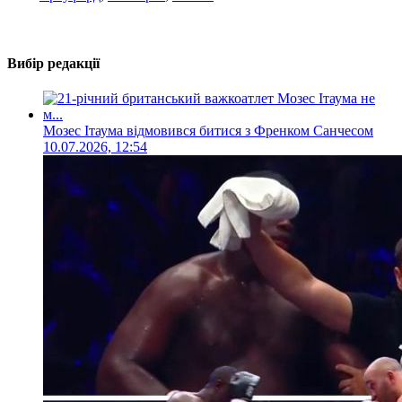
Вибір редакції
Мозес Ітаума відмовився битися з Френком Санчесом
10.07.2026, 12:54