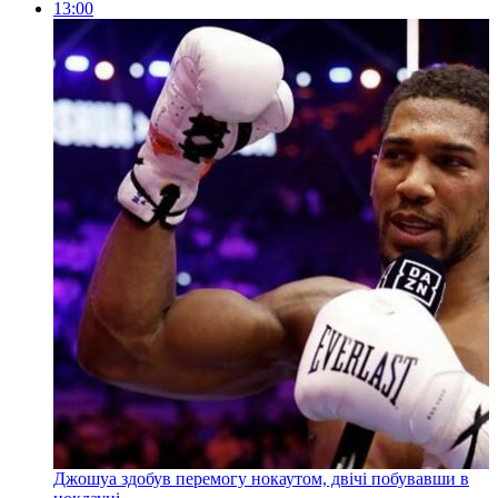
13:00
Джошуа здобув перемогу нокаутом, двічі побувавши в