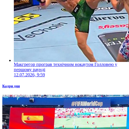
Макгрегор програв технічним нокаутом Голловею у
першому раунді
12.07.2026, 9:59
Кадри дня