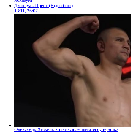
нокдауні
Джошуа - Пренг (Відео бою)
13:11, 26/07
Олександр Хижняк виявився легшим за суперника