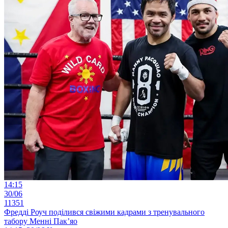
14:15
30/06
11351
Фредді Роуч поділився свіжими кадрами з тренувального
табору Менні Пак’яо