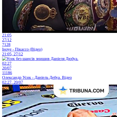
21:05
27/12
7128
Іноуе - Пікассо (Відео)
21:05, 27/12
02:27
20/07
11186
Олександр Усик - Даніель Дебуа. Відео
02:27, 20/07