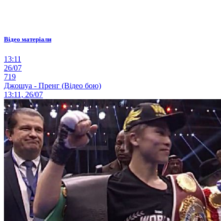
Відео матеріали
13:11
26/07
719
Джошуа - Пренг (Відео бою)
13:11, 26/07