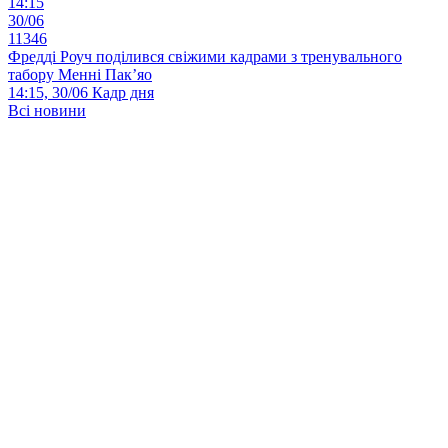
14:15
30/06
11346
Фредді Роуч поділився свіжими кадрами з тренувального
табору Менні Пак’яо
14:15, 30/06
Кадр дня
Всі новини