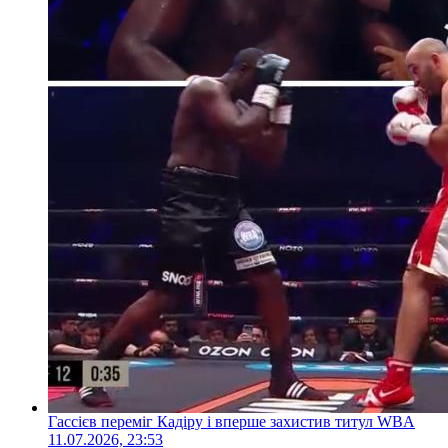
Гассієв переміг Кадіру і вперше захистив титул WBA
11.07.2026, 23:53