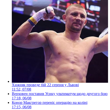
Хижняк проведе бій 22 серпня у Львові
11:52, 07/08
Верховен поставив Усику ультиматум щодо другого бою
17:18, 06/08
Конор Макгрегор переніс операцію на коліні
17:15, 06/08