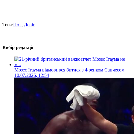
Теги:
Пол
,
Девіс
Вибір редакції
Мозес Ітаума відмовився битися з Френком Санчесом
10.07.2026, 12:54