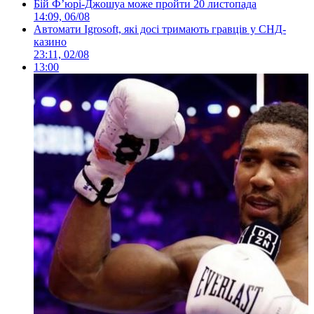
Бій Ф’юрі-Джошуа може пройти 20 листопада
14:09, 06/08
Автомати Igrosoft, які досі тримають гравців у СНД-
казино
23:11, 02/08
13:00