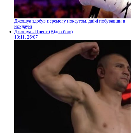
Джошуа здобув перемогу нокаутом, двічі побувавши в
нокдауні
Джошуа - Пренг (Відео бою)
13:11, 26/07