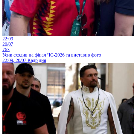
22:09
20/07
763
Усик сходив на фінал ЧС-2026 та виставив фото
22:09, 20/07
Кадр дня