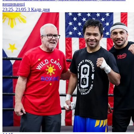
вишиванці
23:25, 21/05
3
Кадр дня