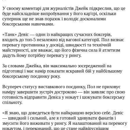
У своєму коментарі для журналістів Джейк підкреслив, що це
буде найскладніше випробування у його кар'єрі, оскільки
суперник ще не знав поразок і володіє досконалими
боксерськими навичками.
«Танк» Девіс — один із найкращих сучасних боксерів,
входить до топ-5 незалежно від вагової категорії. Пол визнає
перевагу противника у досвіді, швидкості та технічній
майстерності, але вважає, що його фізична сила й атлетизм
дадуть йому потрібну перевагу у рингу.
За словами Джейка, він максимально зосереджений на
підготовці і має намір показати яскравий бій у найбільшому
боксерському поєдинку року.
Всупереч статусу виставкового поєдинку, Пол не приховує
наміру завершити зустріч достроково — він заявляє про свою
готовність відправити Девіса у нокаут і шокувати боксерську
спільноту.
«Я знаю, що доведеться бути найкращою версією себе. Девіс
— швидкий і сильний, але я готовий здивувати фанатів і
змусити його виживати у рингу. Я налаштований на перемогу
нокаутом, і переконаний, що це стане найвіруснішим