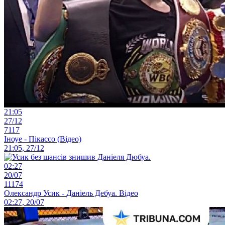
21:05
27/12
7117
Іноуе - Пікассо (Відео)
21:05, 27/12
02:27
20/07
11174
Олександр Усик - Даніель Дебуа. Відео
02:27, 20/07