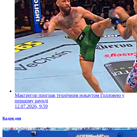
Макгрегор програв технічним нокаутом Голловею у
першому раунді
12.07.2026, 9:59
Кадри дня