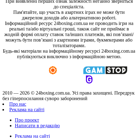
При виявленні перших ознак залежності негайно зверніться
до спеціаліста.
Пам'ятайте, що участь в азартних іграх не може бути
джерелом доходів або альтернативою роботі.
Інформаційний ресурс 24boxing.com.ua не проводить ігри на
реальні та/або віртуальні гроші, також сайт не приймає в
жодній формі оплату ставок та/інших платежів, які пов’язані/
можуть бути пов’язані з азартними іграми, букмекерами або
тоталізаторами.
Будь-які матеріали на інформаційному ресурсі 24boxing.com.ua
публікуються виключно з інформаційною метою.
2010 — 2026 ©
24boxing.com.ua.
Усi права захищенi. Передрук
без гіперпосилання суворо заборонений
Про нас
Реклама на сайті
Про проект
Написати в редакцію
Реклама на сайті