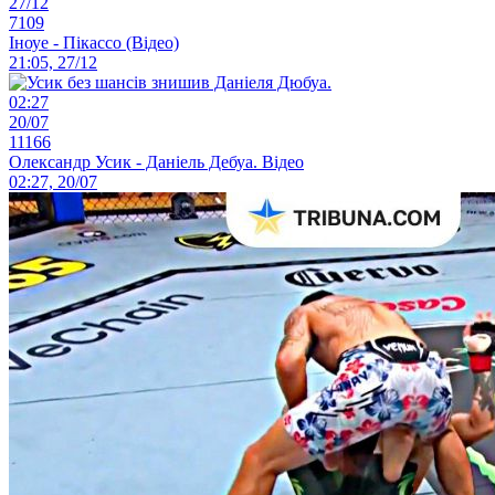
27/12
7109
Іноуе - Пікассо (Відео)
21:05, 27/12
02:27
20/07
11166
Олександр Усик - Даніель Дебуа. Відео
02:27, 20/07