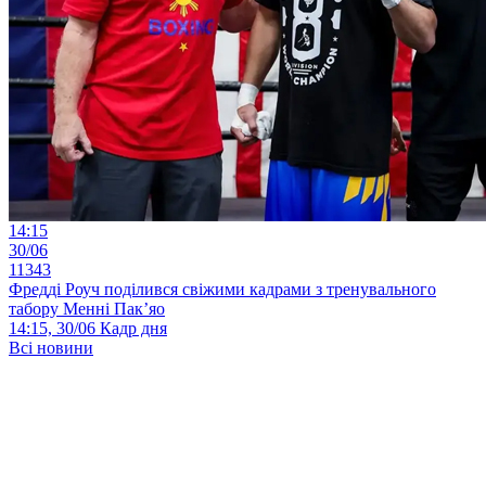
14:15
30/06
11343
Фредді Роуч поділився свіжими кадрами з тренувального
табору Менні Пак’яо
14:15, 30/06
Кадр дня
Всі новини