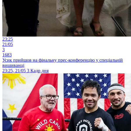
23:25
21/05
3
1683
Усик прийшов на фінальну прес-конференцію у спеціальній
вишиванці
23:25, 21/05
3
Кадр дня