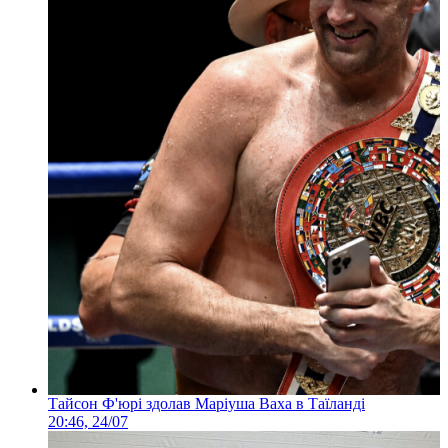
Тайсон Ф'юрі здолав Маріуша Ваха в Таїланді
20:46, 24/07