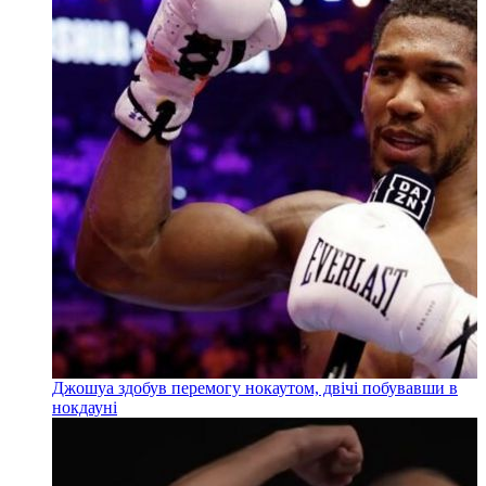
Джошуа здобув перемогу нокаутом, двічі побувавши в
нокдауні