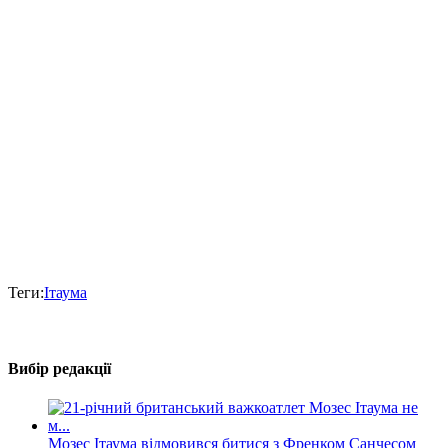
Теги:
Ітаума
Вибір редакції
Мозес Ітаума відмовився битися з Френком Санчесом