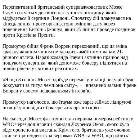
Перспективний британський суперважковаговик Мозес
Ітаума готується до свого наступного поєдинку, який
відбудеться 8 серпня в Лондоні. Спочатку бій планувався на
кінець липня, проте організатори змінили дату через
повернення Ентоні Джошуа, який 25 липня проведе поєдинок
проти Крістіана Пренги.
Промоутер бійця Френк Воррен переконаний, що ця зміна
графіку жодним чином не завадить амбітним планам 21-
річного атлета. Наразі команда Ітауми активно працює над
пошуком суперника, який допоможе боксеру піднятися на
новий рівень у світових рейтингах.
«Якщо 8 серпня Мозес здобуде перемогу, в кінці року він буде
боксувати за титул чемпіона світу», — впевнено заявив Френк
Воррен у своєму нещодавньому інтерв’ю.
Промоутер наголосив, що Ітаума вже зараз займає лідируючі
позиції у провідних боксерських організаціях.
На сьогодні Мозес фактично став першим номером рейтингу
WBC через допінговий скандал Лоуренса Околі, якого було
відсторонено від змагань. Крім того, британець уже очолює
списки претендентів за версіями WBA та WBO, що робить