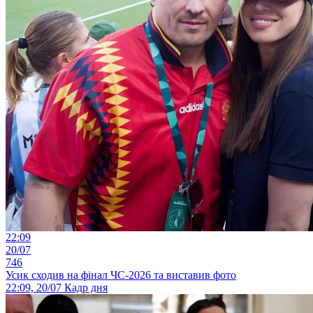
22:09
20/07
746
Усик сходив на фінал ЧС-2026 та виставив фото
22:09, 20/07
Кадр дня