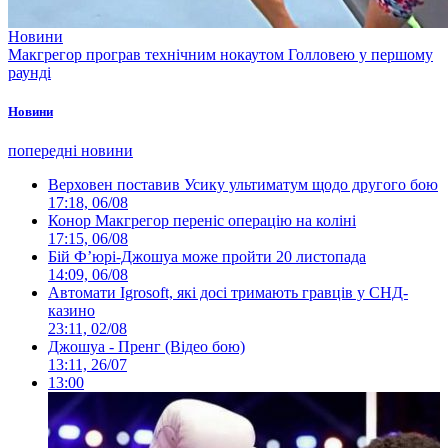
Новини
Макгрегор програв технічним нокаутом Голловею у першому
раунді
Новини
попередні новини
Верховен поставив Усику ультиматум щодо другого бою
17:18, 06/08
Конор Макгрегор переніс операцію на коліні
17:15, 06/08
Бій Ф’юрі-Джошуа може пройти 20 листопада
14:09, 06/08
Автомати Igrosoft, які досі тримають гравців у СНД-
казино
23:11, 02/08
Джошуа - Пренг (Відео бою)
13:11, 26/07
13:00