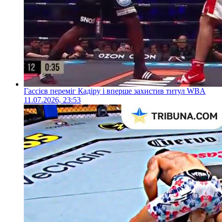
Гассієв переміг Кадіру і вперше захистив титул WBA
11.07.2026, 23:53