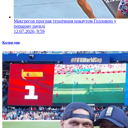
Макгрегор програв технічним нокаутом Голловею у
першому раунді
12.07.2026, 9:59
Кадри дня