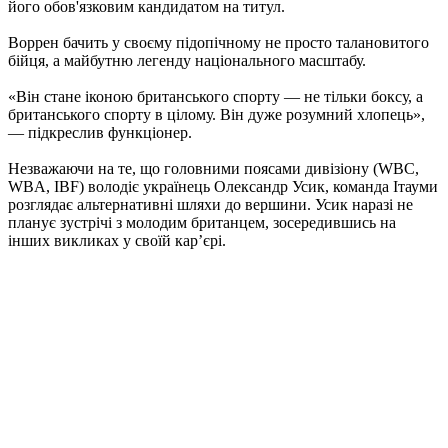
його обов'язковим кандидатом на титул.
Воррен бачить у своєму підопічному не просто талановитого
бійця, а майбутню легенду національного масштабу.
«Він стане іконою британського спорту — не тільки боксу, а
британського спорту в цілому. Він дуже розумний хлопець»,
— підкреслив функціонер.
Незважаючи на те, що головними поясами дивізіону (WBC,
WBA, IBF) володіє українець Олександр Усик, команда Ітауми
розглядає альтернативні шляхи до вершини. Усик наразі не
планує зустрічі з молодим британцем, зосередившись на
інших викликах у своїй кар’єрі.