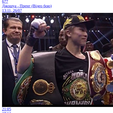
677
Джошуа - Пренг (Відео бою)
13:11, 26/07
21:05