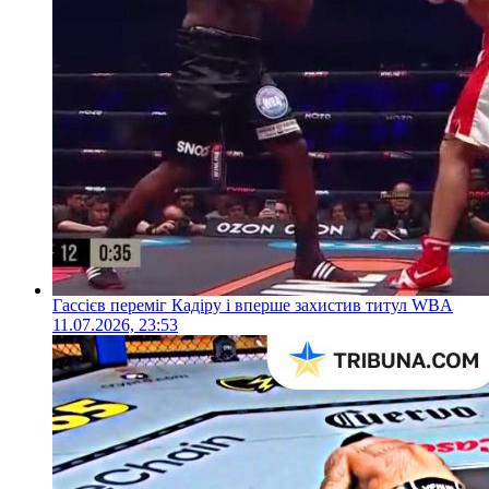
Гассієв переміг Кадіру і вперше захистив титул WBA
11.07.2026, 23:53