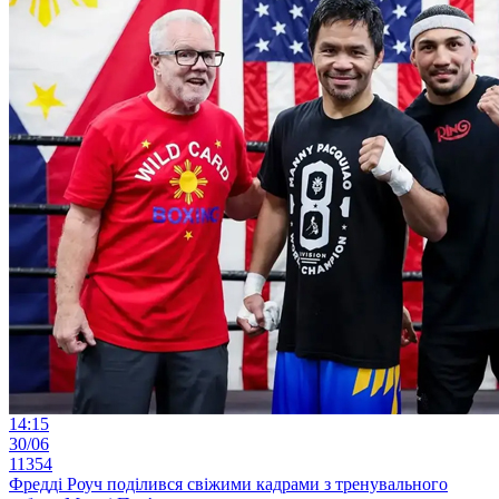
14:15
30/06
11354
Фредді Роуч поділився свіжими кадрами з тренувального