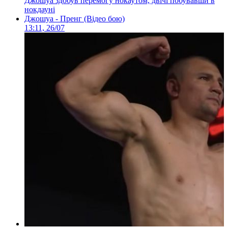
Джошуа здобув перемогу нокаутом, двічі побувавши в
нокдауні
Джошуа - Пренг (Відео бою)
13:11, 26/07