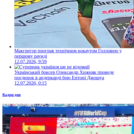
Макгрегор програв технічним нокаутом Голловею у
першому раунді
12.07.2026, 9:59
Український боксер Олександр Хижняк проведе
поєдинок в андеркарді бою Ентоні Джошуа
12.07.2026, 0:15
Кадри дня