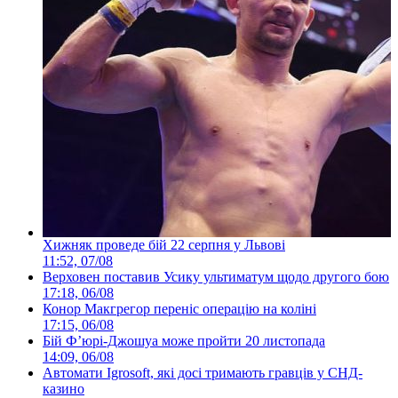
Хижняк проведе бій 22 серпня у Львові
11:52, 07/08
Верховен поставив Усику ультиматум щодо другого бою
17:18, 06/08
Конор Макгрегор переніс операцію на коліні
17:15, 06/08
Бій Ф’юрі-Джошуа може пройти 20 листопада
14:09, 06/08
Автомати Igrosoft, які досі тримають гравців у СНД-
казино