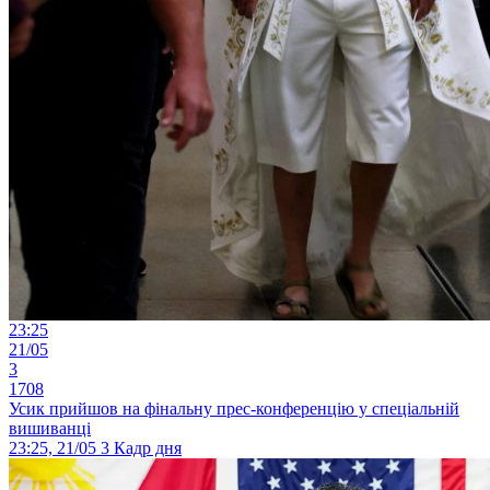
23:25
21/05
3
1708
Усик прийшов на фінальну прес-конференцію у спеціальній
вишиванці
23:25, 21/05
3
Кадр дня