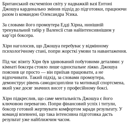
Британський ексчемпіон світу у надважкій вазі Ентоні
Джошуа кардинально змінив підхід до підготовки, працюючи
разом із командою Олександра Усика.
За словами його промоутера Едді Хірна, нинішній
тренувальний табір у Валенсії став найінтенсивнішим у
кар’єрі боксера.
Хірн наголосив, що Джошуа перебуває у відмінному
психологічному стані, попри жорсткі умови та навантаження.
Під час візиту Хірн був здивований побутовими деталями: у
кімнаті боксера стояло лише односпальне ліжко. Джошуа
пояснив це просто — він приїхав працювати, а не
відпочивати. Такий підхід, за словами промоутера,
демонструє рівень самодисципліни та мотивації спортсмена,
який уже досяг значних висот у професійному боксі.
Хірн підкреслив, що саме ментальність Джошуа є його
ключовою перевагою. Попри фінансовий успіх і титули,
боксер готовий жертвувати комфортом заради результату. У
команді впевнені, що така інтенсивна підготовка дасть
результат уже найближчим часом.