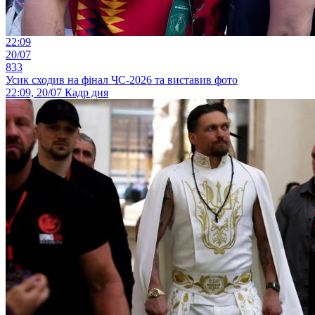
22:09
20/07
833
Усик сходив на фінал ЧС-2026 та виставив фото
22:09, 20/07
Кадр дня