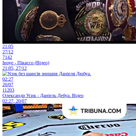
21:05
27/12
7142
Іноуе - Пікассо (Відео)
21:05, 27/12
02:27
20/07
11203
Олександр Усик - Даніель Дебуа. Відео
02:27, 20/07