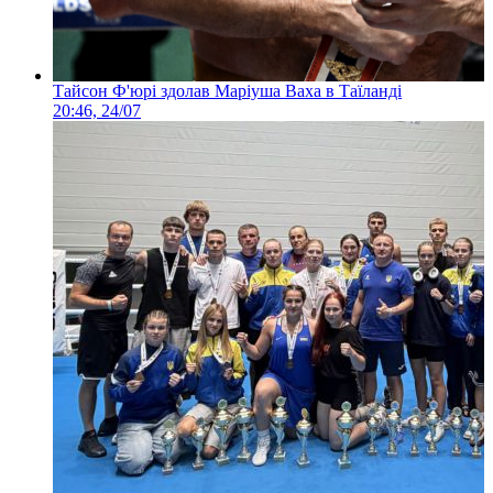
Тайсон Ф'юрі здолав Маріуша Ваха в Таїланді
20:46, 24/07