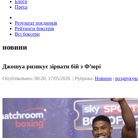
Блоги
Преса
Результат поєдинків
Рейтинги боксерів
Всі боксери
новини
Джошуа ризикує зірвати бій з Ф’юрі
Опубліковано: 00:20, 17/05/2026 | Рубрика:
Новини
|
роздрукув