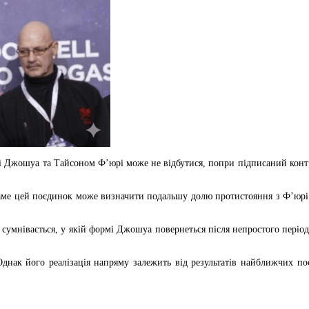
і Джошуа та Тайсоном Ф’юрі може не відбутися, попри підписаний конт
аме цей поєдинок може визначити подальшу долю протистояння з Ф’юрі. 
сумнівається, у якій формі Джошуа повернеться після непростого період
Однак його реалізація напряму залежить від результатів найближчих 