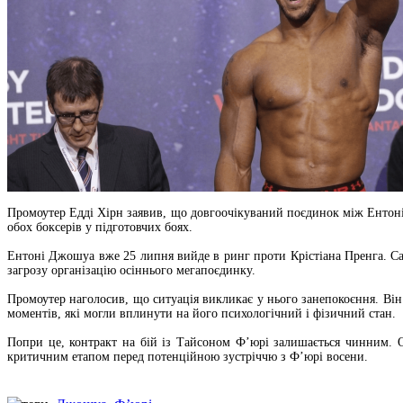
Промоутер Едді Хірн заявив, що довгоочікуваний поєдинок між Ентон
обох боксерів у підготовчих боях.
Ентоні Джошуа вже 25 липня вийде в ринг проти Крістіана Пренга. С
загрозу організацію осіннього мегапоєдинку.
Промоутер наголосив, що ситуація викликає у нього занепокоєння. Він 
моментів, які могли вплинути на його психологічний і фізичний стан.
Попри це, контракт на бій із Тайсоном Ф’юрі залишається чинним. 
критичним етапом перед потенційною зустріччю з Ф’юрі восени.