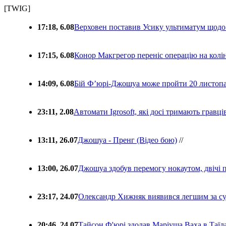
[TWIG]
17:18, 6.08
Верховен поставив Усику ультиматум щодо
17:15, 6.08
Конор Макгрегор переніс операцію на колін
14:09, 6.08
Бій Ф’юрі-Джошуа може пройти 20 листоп
23:11, 2.08
Автомати Igrosoft, які досі тримають гравц
13:11, 26.07
Джошуа - Пренг (Відео бою)
//
13:00, 26.07
Джошуа здобув перемогу нокаутом, двічі 
23:17, 24.07
Олександр Хижняк виявився легшим за с
20:46, 24.07
Тайсон Ф'юрі здолав Маріуша Ваха в Таїл