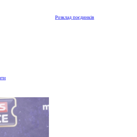
Розклад поєдинків
ати