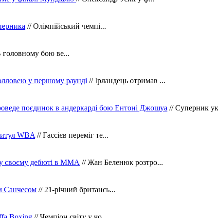
уперника
// Олімпійський чемпі...
В головному бою ве...
олловею у першому раунді
// Ірландець отримав ...
оведе поєдинок в андеркарді бою Ентоні Джошуа
// Суперник укр
 титул WBA
// Гассієв переміг те...
 у своєму дебюті в ММА
// Жан Беленюк розтро...
м Санчесом
// 21-річний британсь...
fa Boxing
// Чемпіон світу у чо...