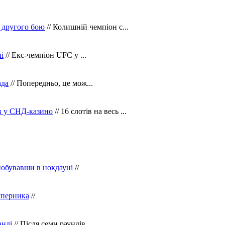
 другого бою
// Колишній чемпіон с...
і
// Екс-чемпіон UFC у ...
ада
// Попередньо, це мож...
ів у СНД-казино
// 16 слотів на весь ...
побувавши в нокдауні
//
уперника
//
анді
// Після семи раундів...