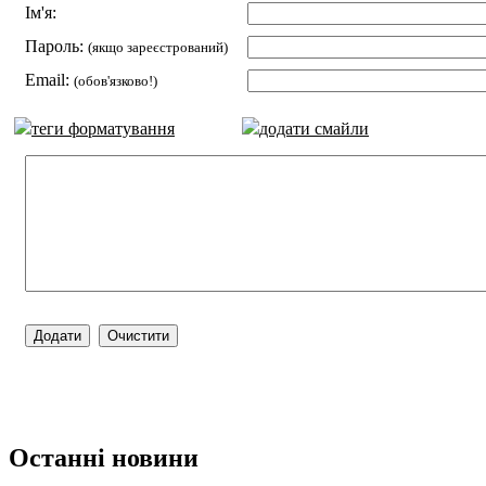
Ім'я:
Пароль:
(якщо зареєстрований)
Email:
(обов'язково!)
теги форматування
додати смайли
Останні новини