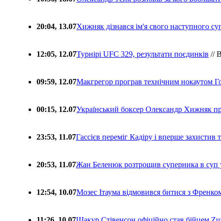
20:04, 13.07
Хижняк дізнався ім'я свого наступного с
12:05, 12.07
Турнірі UFC 329, результати поєдинків
// 
09:59, 12.07
Макгрегор програв технічним нокаутом Г
00:15, 12.07
Український боксер Олександр Хижняк пр
23:53, 11.07
Гассієв переміг Кадіру і вперше захистив
20:53, 11.07
Жан Беленюк розтрощив суперника в суп
12:54, 10.07
Мозес Ітаума відмовився битися з Френко
11:26, 10.07
Шакур Стівенсон офіційно став бійцем Zuf