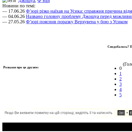
Джошуа
,
Ф’юрі
Новини по темі:
— 17.06.26
Ф’юрі різко наїхав на Усика: справжня причина відм
— 04.06.26
Названо головну проблему Джошуа перед можливим
— 27.05.26
Ф’юрі пояснив поразку Верхувена у бою з Усиком
Сподобалось? П
(Голо
Розкажи про це друзям:
0
1
2
3
4
5
Додавання коментаря: