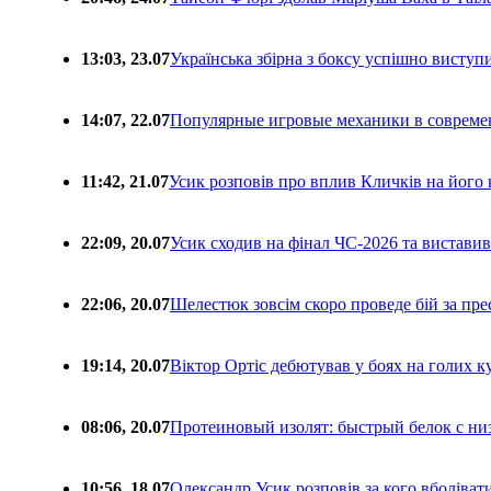
13:03, 23.07
Українська збірна з боксу успішно виступ
14:07, 22.07
Популярные игровые механики в совреме
11:42, 21.07
Усик розповів про вплив Кличків на його 
22:09, 20.07
Усик сходив на фінал ЧС-2026 та вистави
22:06, 20.07
Шелестюк зовсім скоро проведе бій за п
19:14, 20.07
Віктор Ортіс дебютував у боях на голих 
08:06, 20.07
Протеиновый изолят: быстрый белок с ни
10:56, 18.07
Олександр Усик розповів за кого вболіва