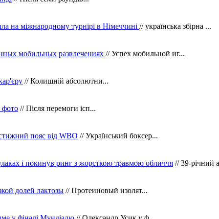
ила на міжнародному турнірі в Німеччині
// українська збірна ...
нных мобильных развлечениях
// Успех мобильной иг...
кар'єру
// Колишній абсолютни...
в фото
// Після перемоги ісп...
рестижний пояс від WBO
// Український боксер...
кулаках і покинув ринг з жорсткою травмою обличчя
// 39-річний 
зкой долей лактозы
// Протеиновый изолят...
тиме у фіналі Мундіалю
// Олександр Усик у ф...