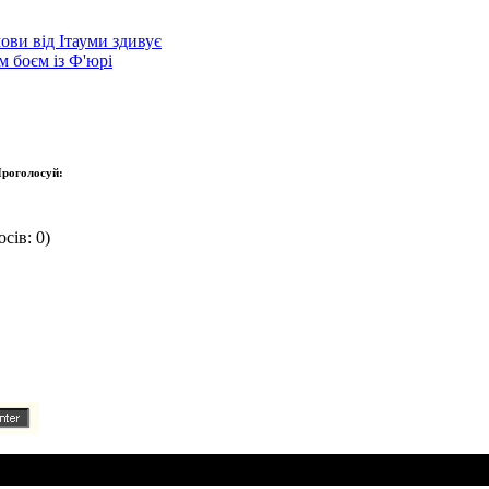
ови від Ітауми здивує
 боєм із Ф'юрі
роголосуй:
сів: 0)