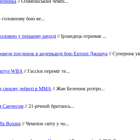
уперника
// Олімпійський чемпі...
В головному бою ве...
олловею у першому раунді
// Ірландець отримав ...
оведе поєдинок в андеркарді бою Ентоні Джошуа
// Суперник укр
 титул WBA
// Гассієв переміг те...
 у своєму дебюті в ММА
// Жан Беленюк розтро...
м Санчесом
// 21-річний британсь...
fa Boxing
// Чемпіон світу у чо...