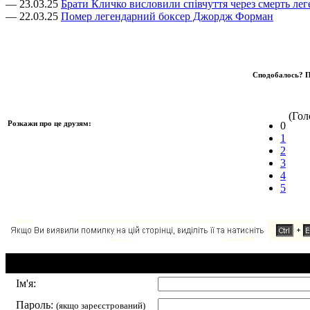
— 23.03.25
Брати Кличко висловили співчуття через смерть ле
— 22.03.25
Помер легендарний боксер Джордж Форман
Сподобалось? П
(Голо
Розкажи про це друзям:
0
1
2
3
4
5
Додавання коментаря:
Ім'я:
Пароль:
(якщо зареєстрований)