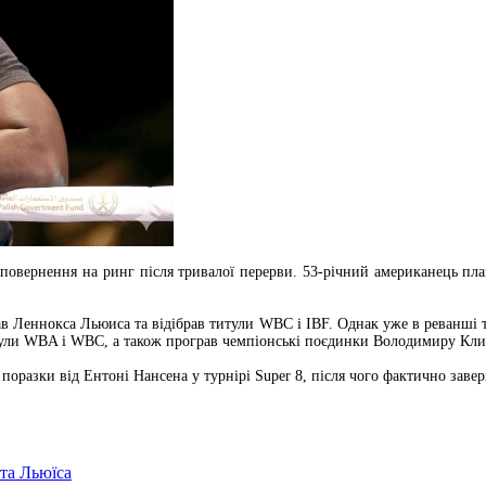
 повернення на ринг після тривалої перерви. 53-річний американець пл
вав Леннокса Льюиса та відібрав титули WBC і IBF. Однак уже в реванші 
итули WBA і WBC, а також програв чемпіонські поєдинки Володимиру Кли
поразки від Ентоні Нансена у турнірі Super 8, після чого фактично завер
та Льюїса