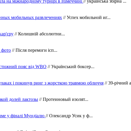
ила на міжнародному турнірі в Німеччині
// українська збірна ...
нных мобильных развлечениях
// Успех мобильной иг...
кар'єру
// Колишній абсолютни...
в фото
// Після перемоги ісп...
рестижний пояс від WBO
// Український боксер...
кулаках і покинув ринг з жорсткою травмою обличчя
// 39-річний 
зкой долей лактозы
// Протеиновый изолят...
тиме у фіналі Мундіалю
// Олександр Усик у ф...