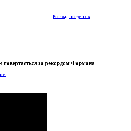
Розклад поєдинків
он повертається за рекордом Формана
ати