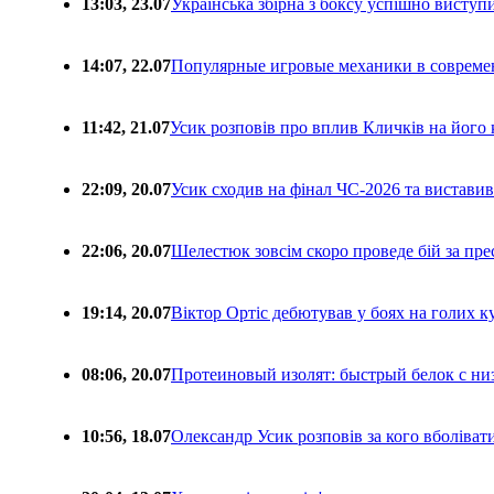
13:03, 23.07
Українська збірна з боксу успішно виступ
14:07, 22.07
Популярные игровые механики в совреме
11:42, 21.07
Усик розповів про вплив Кличків на його 
22:09, 20.07
Усик сходив на фінал ЧС-2026 та вистави
22:06, 20.07
Шелестюк зовсім скоро проведе бій за п
19:14, 20.07
Віктор Ортіс дебютував у боях на голих 
08:06, 20.07
Протеиновый изолят: быстрый белок с ни
10:56, 18.07
Олександр Усик розповів за кого вболіва