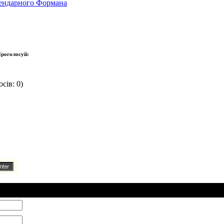
гендарного Формана
роголосуй:
сів: 0)