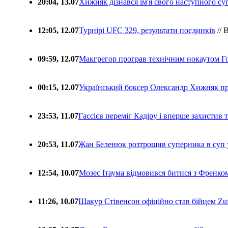
20:04, 13.07
Хижняк дізнався ім'я свого наступного с
12:05, 12.07
Турнірі UFC 329, результати поєдинків
// 
09:59, 12.07
Макгрегор програв технічним нокаутом Г
00:15, 12.07
Український боксер Олександр Хижняк пр
23:53, 11.07
Гассієв переміг Кадіру і вперше захистив
20:53, 11.07
Жан Беленюк розтрощив суперника в суп
12:54, 10.07
Мозес Ітаума відмовився битися з Френко
11:26, 10.07
Шакур Стівенсон офіційно став бійцем Zuf