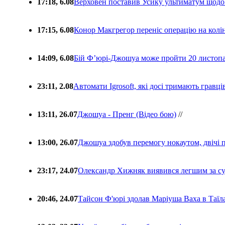
17:18, 6.08
Верховен поставив Усику ультиматум щодо
17:15, 6.08
Конор Макгрегор переніс операцію на колін
14:09, 6.08
Бій Ф’юрі-Джошуа може пройти 20 листоп
23:11, 2.08
Автомати Igrosoft, які досі тримають гравц
13:11, 26.07
Джошуа - Пренг (Відео бою)
//
13:00, 26.07
Джошуа здобув перемогу нокаутом, двічі 
23:17, 24.07
Олександр Хижняк виявився легшим за с
20:46, 24.07
Тайсон Ф'юрі здолав Маріуша Ваха в Таїл