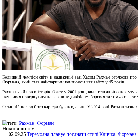
Колишній чемпіон світу в надважкій вазі Хасим Рахман оголосив про
Формана, який став найстаршим чемпіоном хэвівейту у 45 років.
Рахман увійшов в історію боксу у 2001 році, коли сенсаційно нокауту
намагався повернутися на вершину дивізіону: боровся за тимчасові т
Останній період його кар’єри був невдалим. У 2014 році Рахман зазнав 
Рахман
,
Форман
Новини по темі:
— 02.09.25
Теремоана планує поєднати стилі Кличка, Формана 