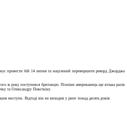
анує провести бій 14 липня та націлений перевершити рекорд Джорджа
того ж року поступився британцю. Пізніше американець ще кілька разів
чку та Олександру Повєткіну.
шив виступи. Відтоді він не виходив у ринг понад десять років.