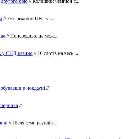
 другого бою
// Колишній чемпіон с...
і
// Екс-чемпіон UFC у ...
ада
// Попередньо, це мож...
ів у СНД-казино
// 16 слотів на весь ...
побувавши в нокдауні
//
уперника
//
анді
// Після семи раундів...