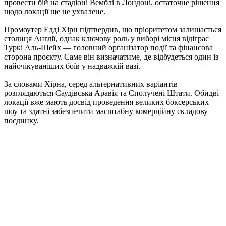
провести бій на стадіоні Вемблі в Лондоні, остаточне рішення
щодо локації ще не ухвалене.
Промоутер Едді Хірн підтвердив, що пріоритетом залишається
столиця Англії, однак ключову роль у виборі місця відіграє
Туркі Аль-Шейх — головний організатор події та фінансова
сторона проєкту. Саме він визначатиме, де відбудеться один із
найочікуваніших боїв у надважкій вазі.
За словами Хірна, серед альтернативних варіантів
розглядаються Саудівська Аравія та Сполучені Штати. Обидві
локації вже мають досвід проведення великих боксерських
шоу та здатні забезпечити масштабну комерційну складову
поєдинку.