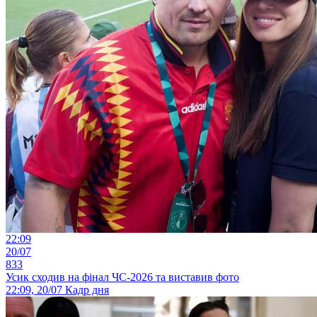
22:09
20/07
833
Усик сходив на фінал ЧС-2026 та виставив фото
22:09, 20/07
Кадр дня