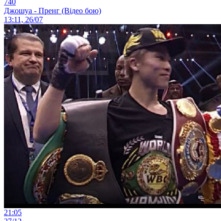
740
Джошуа - Пренг (Відео бою)
13:11, 26/07
21:05