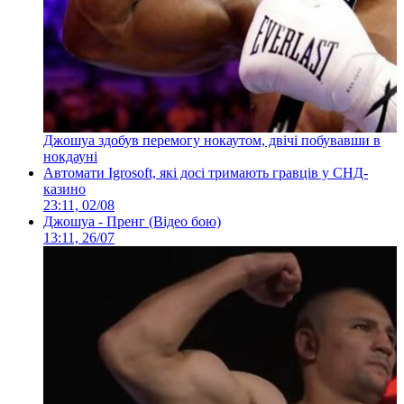
Джошуа здобув перемогу нокаутом, двічі побувавши в
нокдауні
Автомати Igrosoft, які досі тримають гравців у СНД-
казино
23:11, 02/08
Джошуа - Пренг (Відео бою)
13:11, 26/07