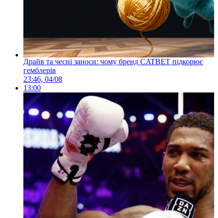
Драйв та чесні заноси: чому бренд CATBET підкорює
гемблерів
23:46, 04/08
13:00