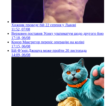
Хижняк проведе бій 22 серпня у Львові
11:52, 07/08
Верховен поставив Усику ультиматум щодо другого бою
17:18, 06/08
Конор Макгрегор переніс операцію на коліні
17:15, 06/08
Бій Ф’юрі-Джошуа може пройти 20 листопада
14:09, 06/08