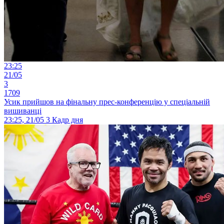
23:25
21/05
3
1709
Усик прийшов на фінальну прес-конференцію у спеціальній
вишиванці
23:25, 21/05
3
Кадр дня