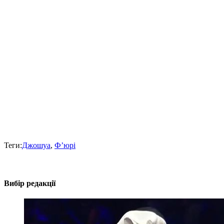
Теги:
Джошуа
,
Ф’юрі
Вибір редакції