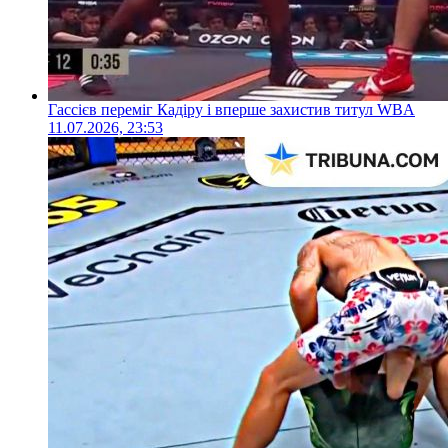
Гассієв переміг Кадіру і вперше захистив титул WBA
11.07.2026, 23:53