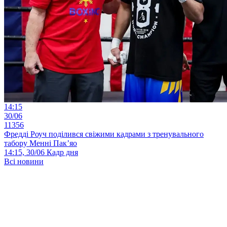
14:15
30/06
11356
Фредді Роуч поділився свіжими кадрами з тренувального
табору Менні Пак’яо
14:15, 30/06
Кадр дня
Всі новини