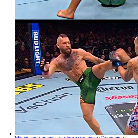
Макгрегор програв технічним нокаутом Голловею у