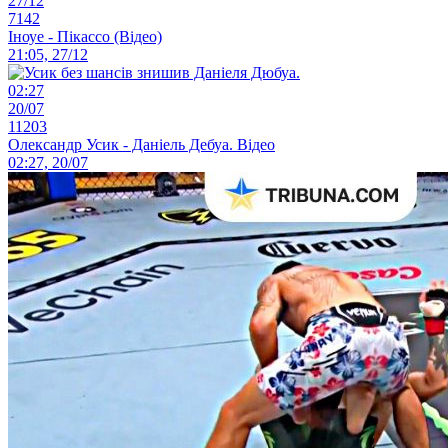
27/12
7142
Іноуе - Пікассо (Відео)
21:05, 27/12
02:27
20/07
11203
Олександр Усик - Даніель Дебуа. Відео
02:27, 20/07