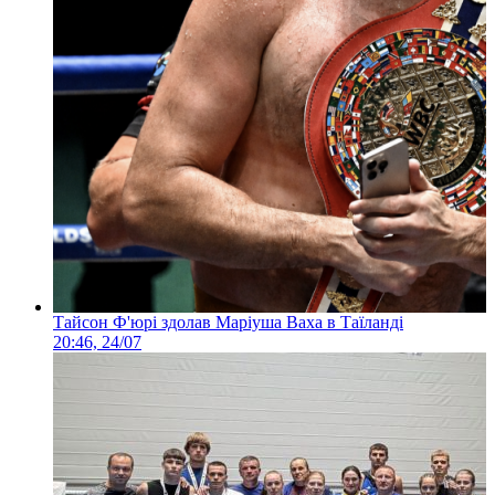
Тайсон Ф'юрі здолав Маріуша Ваха в Таїланді
20:46, 24/07