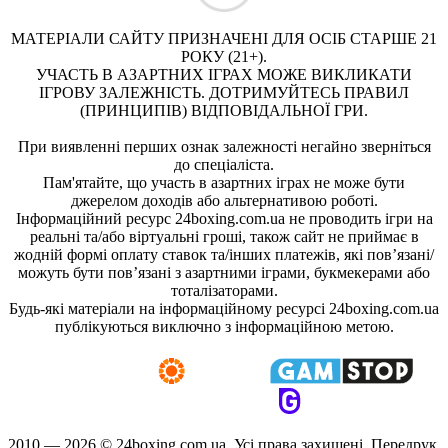
МАТЕРІАЛИ САЙТУ ПРИЗНАЧЕНІ ДЛЯ ОСІБ СТАРШЕ 21
РОКУ (21+).
УЧАСТЬ В АЗАРТНИХ ІГРАХ МОЖЕ ВИКЛИКАТИ
ІГРОВУ ЗАЛЕЖНІСТЬ. ДОТРИМУЙТЕСЬ ПРАВИЛ
(ПРИНЦИПІВ) ВІДПОВІДАЛЬНОЇ ГРИ.
При виявленні перших ознак залежності негайно зверніться
до спеціаліста.
Пам'ятайте, що участь в азартних іграх не може бути
джерелом доходів або альтернативою роботі.
Інформаційний ресурс 24boxing.com.ua не проводить ігри на
реальні та/або віртуальні гроші, також сайт не приймає в
жодній формі оплату ставок та/інших платежів, які пов’язані/
можуть бути пов’язані з азартними іграми, букмекерами або
тоталізаторами.
Будь-які матеріали на інформаційному ресурсі 24boxing.com.ua
публікуються виключно з інформаційною метою.
2010 — 2026 ©
24boxing.com.ua.
Усi права захищенi. Передрук