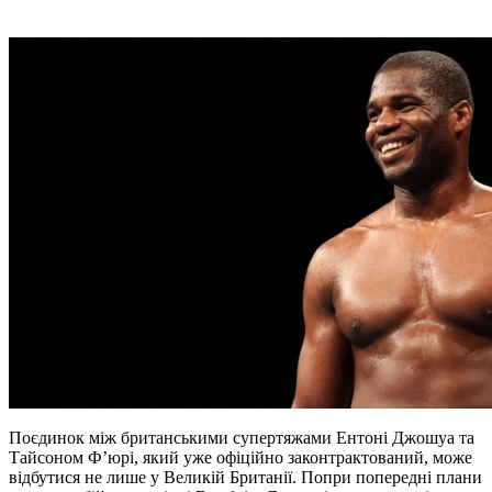
Поєдинок між британськими супертяжами Ентоні Джошуа та
Тайсоном Ф’юрі, який уже офіційно законтрактований, може
відбутися не лише у Великій Британії. Попри попередні плани