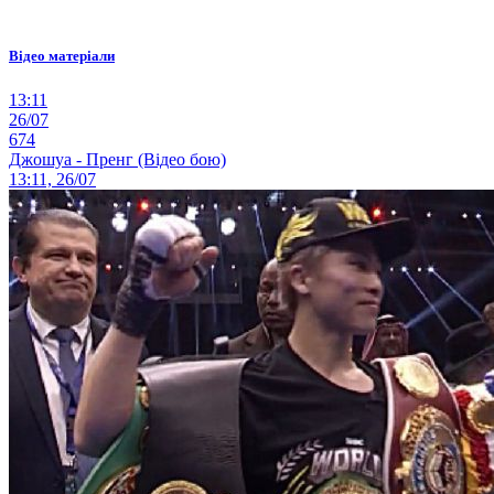
Відео матеріали
13:11
26/07
674
Джошуа - Пренг (Відео бою)
13:11, 26/07