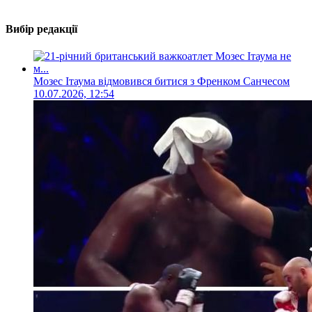
Вибір редакції
Мозес Ітаума відмовився битися з Френком Санчесом
10.07.2026, 12:54