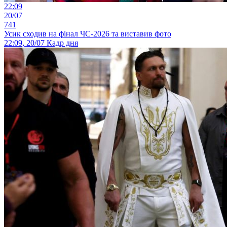
22:09
20/07
741
Усик сходив на фінал ЧС-2026 та виставив фото
22:09, 20/07
Кадр дня