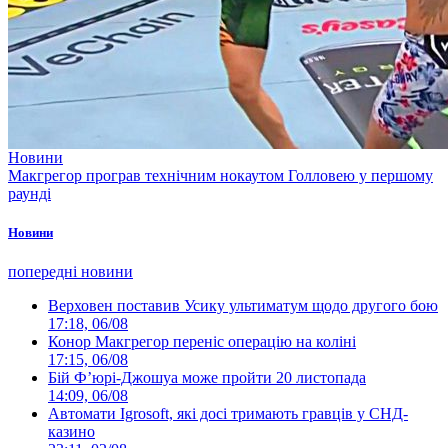
Новини
Макгрегор програв технічним нокаутом Голловею у першому
раунді
Новини
попередні новини
Верховен поставив Усику ультиматум щодо другого бою
17:18, 06/08
Конор Макгрегор переніс операцію на коліні
17:15, 06/08
Бій Ф’юрі-Джошуа може пройти 20 листопада
14:09, 06/08
Автомати Igrosoft, які досі тримають гравців у СНД-
казино