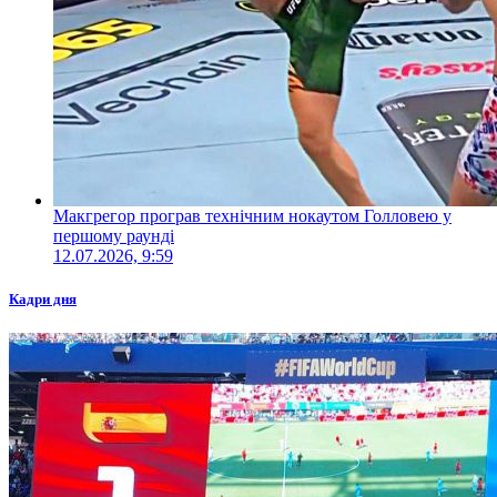
Макгрегор програв технічним нокаутом Голловею у
першому раунді
12.07.2026, 9:59
Кадри дня