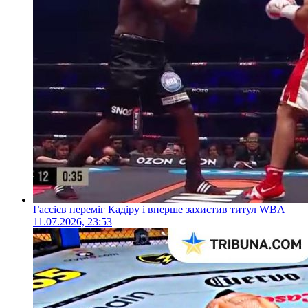
Гассієв переміг Кадіру і вперше захистив титул WBA
11.07.2026, 23:53