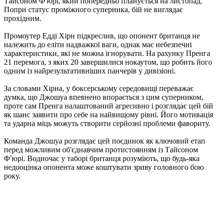
Тайсоном Ф'юрі, який попередньо планується на листопад.
Попри статус проміжного суперника, бій не виглядає
прохідним.
Промоутер Едді Хірн підкреслив, що опонент британця не
належить до еліти надважкої ваги, однак має небезпечні
характеристики, які не можна ігнорувати. На рахунку Пренга
21 перемога, з яких 20 завершилися нокаутом, що робить його
одним із найрезультативніших панчерів у дивізіоні.
За словами Хірна, у боксерському середовищі переважає
думка, що Джошуа впевнено впорається з цим суперником,
проте сам Пренга налаштований агресивно і розглядає цей бій
як шанс заявити про себе на найвищому рівні. Його мотивація
та ударна міць можуть створити серйозні проблеми фавориту.
Команда Джошуа розглядає цей поєдинок як ключовий етап
перед можливим об'єднавчим протистоянням із Тайсоном
Ф'юрі. Водночас у таборі британця розуміють, що будь-яка
недооцінка опонента може коштувати зриву головного бою
року.