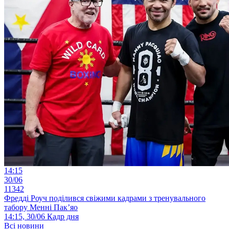
14:15
30/06
11342
Фредді Роуч поділився свіжими кадрами з тренувального
табору Менні Пак’яо
14:15, 30/06
Кадр дня
Всі новини