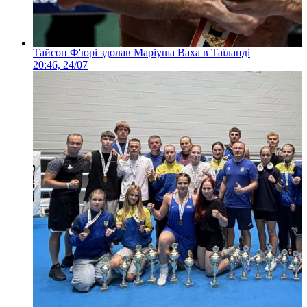
Тайсон Ф'юрі здолав Маріуша Ваха в Таїланді
20:46, 24/07