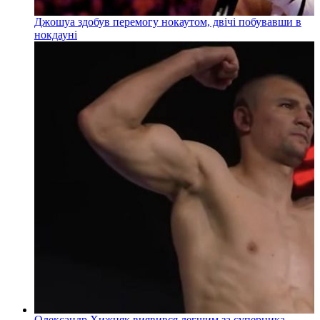
Джошуа здобув перемогу нокаутом, двічі побувавши в
нокдауні
Олександр Хижняк виявився легшим за суперника