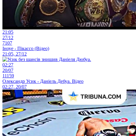
21:05
27/12
7107
Іноуе - Пікассо (Відео)
21:05, 27/12
02:27
20/07
11159
Олександр Усик - Даніель Дебуа. Відео
02:27, 20/07