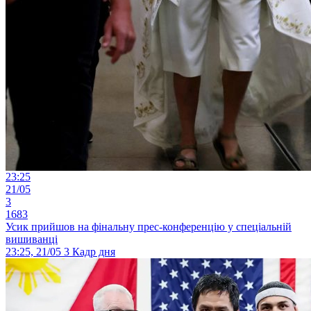
23:25
21/05
3
1683
Усик прийшов на фінальну прес-конференцію у спеціальній
вишиванці
23:25, 21/05
3
Кадр дня