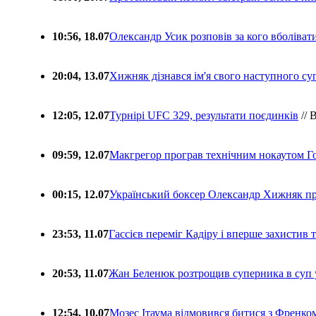
10:56, 18.07
Олександр Усик розповів за кого вболіва
20:04, 13.07
Хижняк дізнався ім'я свого наступного с
12:05, 12.07
Турнірі UFC 329, результати поєдинків
// 
09:59, 12.07
Макгрегор програв технічним нокаутом Г
00:15, 12.07
Український боксер Олександр Хижняк пр
23:53, 11.07
Гассієв переміг Кадіру і вперше захистив
20:53, 11.07
Жан Беленюк розтрощив суперника в суп
12:54, 10.07
Мозес Ітаума відмовився битися з Френко