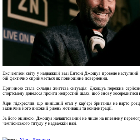
Ексчемпіон світу у надважкій вазі Ентоні Джошуа проведе наступний 
бій фактично сприймається як повноцінне повернення.
Причиною стала складна життєва ситуація: Джошуа пережив серйозне
спортсмену довелося пройти непростий шлях, щоб знову зосередитися н
Хірн підкреслив, що нинішній етап у кар’єрі британця не варто роз
відзначив його високий рівень мотивації та концентрації.
За його оцінкою, Джошуа налаштований не лише на впевнену перемогу
чемпіонського титулу у надважкій вазі.
Хірн
,
Джошуа