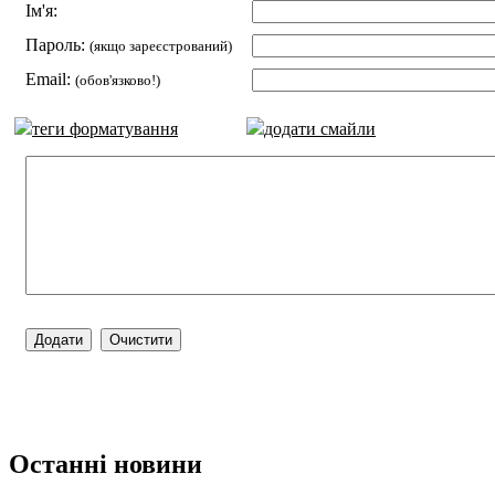
Ім'я:
Пароль:
(якщо зареєстрований)
Email:
(обов'язково!)
теги форматування
додати смайли
Останні новини