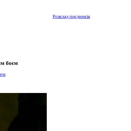
Розклад поєдинків
им боєм
ати