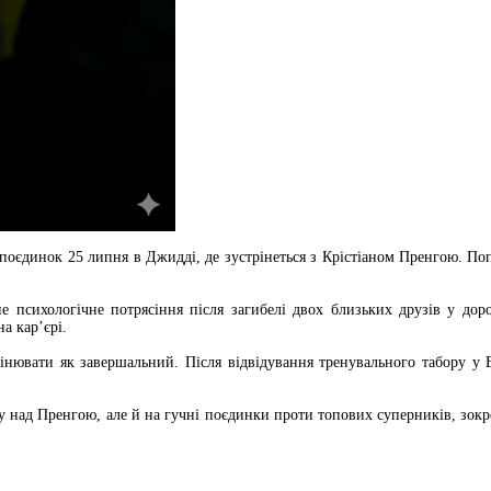
поєдинок 25 липня в Джидді, де зустрінеться з Крістіаном Пренгою. Поп
 психологічне потрясіння після загибелі двох близьких друзів у доро
а кар’єрі.
цінювати як завершальний. Після відвідування тренувального табору у
 над Пренгою, але й на гучні поєдинки проти топових суперників, зок