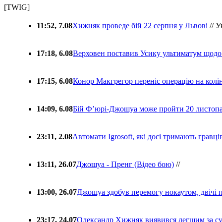
[TWIG]
11:52, 7.08
Хижняк проведе бій 22 серпня у Львові
// У
17:18, 6.08
Верховен поставив Усику ультиматум щодо
17:15, 6.08
Конор Макгрегор переніс операцію на колін
14:09, 6.08
Бій Ф’юрі-Джошуа може пройти 20 листоп
23:11, 2.08
Автомати Igrosoft, які досі тримають гравц
13:11, 26.07
Джошуа - Пренг (Відео бою)
//
13:00, 26.07
Джошуа здобув перемогу нокаутом, двічі 
23:17, 24.07
Олександр Хижняк виявився легшим за с