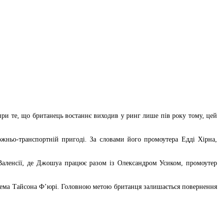
ри те, що британець востаннє виходив у ринг лише пів року тому, цей
жньо-транспортній пригоді. За словами його промоутера Едді Хірна,
 Валенсії, де Джошуа працює разом із Олександром Усиком, промоутер
рема Тайсона Ф’юрі. Головною метою британця залишається повернення