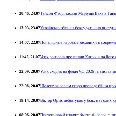
20:46, 24.07
Тайсон Ф'юрі здолав Маріуша Ваха в Таїл
13:03, 23.07
Українська збірна з боксу успішно виступ
14:07, 22.07
Популярные игровые механики в совреме
11:42, 21.07
Усик розповів про вплив Кличків на його 
22:09, 20.07
Усик сходив на фінал ЧС-2026 та вистави
22:06, 20.07
Шелестюк зовсім скоро проведе бій за п
19:14, 20.07
Віктор Ортіс дебютував у боях на голих 
08:06, 20.07
Протеиновый изолят: быстрый белок с ни