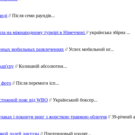
анді
// Після семи раундів...
ила на міжнародному турнірі в Німеччині
// українська збірна ...
нных мобильных развлечениях
// Успех мобильной иг...
кар'єру
// Колишній абсолютни...
в фото
// Після перемоги ісп...
рестижний пояс від WBO
// Український боксер...
кулаках і покинув ринг з жорсткою травмою обличчя
// 39-річний 
зкой долей лактозы
// Протеиновый изолят...