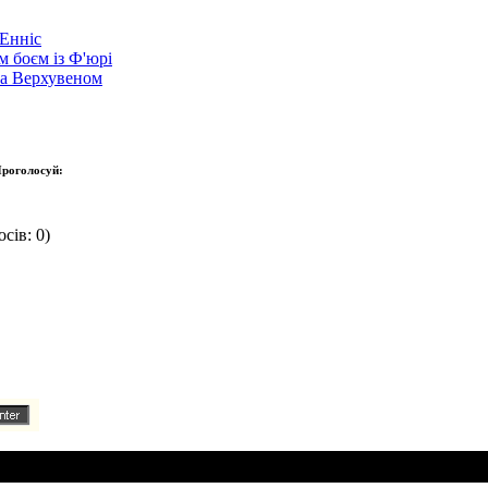
Енніс
 боєм із Ф'юрі
та Верхувеном
роголосуй:
сів: 0)