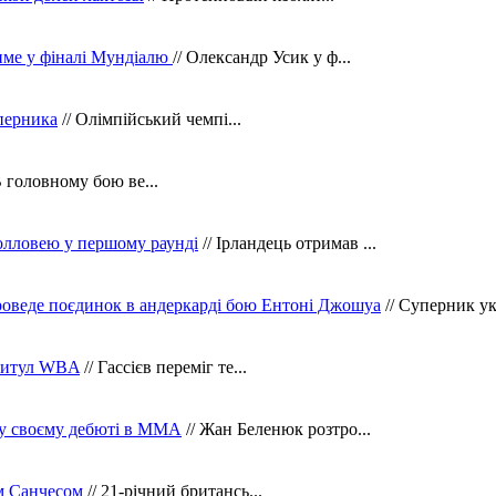
тиме у фіналі Мундіалю
// Олександр Усик у ф...
уперника
// Олімпійський чемпі...
В головному бою ве...
олловею у першому раунді
// Ірландець отримав ...
оведе поєдинок в андеркарді бою Ентоні Джошуа
// Суперник укр
 титул WBA
// Гассієв переміг те...
 у своєму дебюті в ММА
// Жан Беленюк розтро...
м Санчесом
// 21-річний британсь...