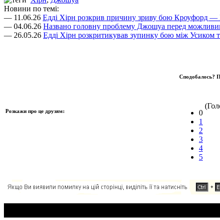
Новини по темі:
— 11.06.26
Едді Хірн розкрив причину зриву бою Кроуфорд — 
— 04.06.26
Названо головну проблему Джошуа перед можливим
— 26.05.26
Едді Хірн розкритикував зупинку бою між Усиком 
Сподобалось? П
(Голо
Розкажи про це друзям:
0
1
2
3
4
5
Додавання коментаря: