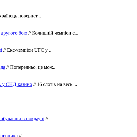
країнець повернет...
 другого бою
// Колишній чемпіон с...
і
// Екс-чемпіон UFC у ...
ада
// Попередньо, це мож...
ів у СНД-казино
// 16 слотів на весь ...
побувавши в нокдауні
//
уперника
//