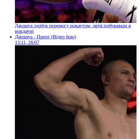
Джошуа здобув перемогу нокаутом, двічі побувавши в
нокдауні
Джошуа - Пренг (Відео бою)
13:11, 26/07