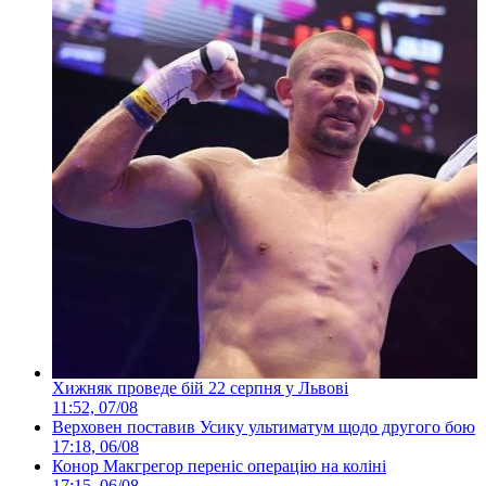
Хижняк проведе бій 22 серпня у Львові
11:52, 07/08
Верховен поставив Усику ультиматум щодо другого бою
17:18, 06/08
Конор Макгрегор переніс операцію на коліні
17:15, 06/08