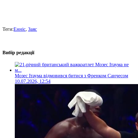
Теги:
Енніс
,
Заяс
Вибір редакції
Мозес Ітаума відмовився битися з Френком Санчесом
10.07.2026, 12:54