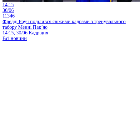
14:15
30/06
11346
Фредді Роуч поділився свіжими кадрами з тренувального
табору Менні Пак’яо
14:15, 30/06
Кадр дня
Всі новини