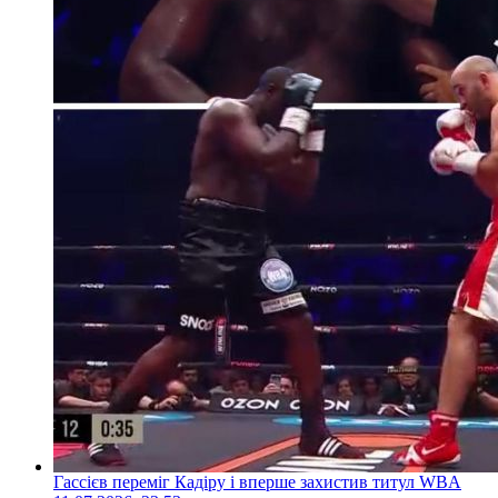
Гассієв переміг Кадіру і вперше захистив титул WBA