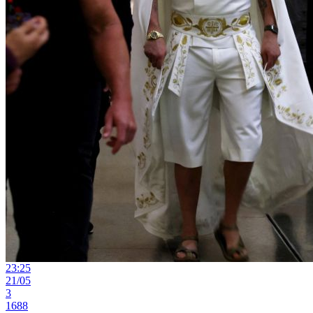
23:25
21/05
3
1688