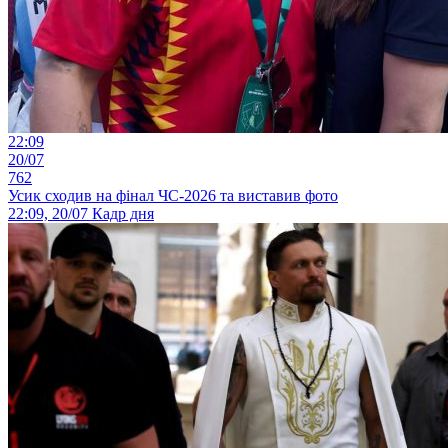
22:09
20/07
762
Усик сходив на фінал ЧС-2026 та виставив фото
22:09, 20/07
Кадр дня