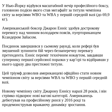
У Нью-Йорку відбувся масштабний вечір професійного боксу,
головною подією якого став мегафайт за титули чемпіона
світу за версіями WBO та WBA у першій середній вазі (до 69,9
кг).
Американський боксер Джарон Енніс здобув дострокову
перемогу над чинним володарем поясів, пуерториканцем
Ксандером Зайасом.
Поєдинок завершився у сьомому раунді, коли рефері був
змушений зупинити бій через беззаперечну перевагу
претендента. Енніс переміг технічним нокаутом, завдавши
супернику першої серйозної поразки у кар’єрі та відібравши у
нього одразу два престижні титули.
Цей тріумф дозволив американцеві офіційно стати новим
чемпіоном світу за версіями WBA та WBO у першій середній
вазі.
Новому чемпіону світу Джарону Еннісу наразі 28 років, і він
стрімко підкорює нові вагові категорії. Американець
дебютував на професійному ринзі у 2016 році та
продемонстрував вражаючу динаміку зростання.