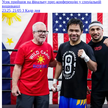
Усик прийшов на фінальну прес-конференцію у спеціальній
вишиванці
23:25, 21/05
3
Кадр дня