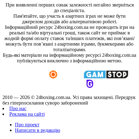
При виявленні перших ознак залежності негайно зверніться
до спеціаліста.
Пам'ятайте, що участь в азартних іграх не може бути
джерелом доходів або альтернативою роботі.
Інформаційний ресурс 24boxing.com.ua не проводить ігри на
реальні та/або віртуальні гроші, також сайт не приймає в
жодній формі оплату ставок та/інших платежів, які пов’язані/
можуть бути пов’язані з азартними іграми, букмекерами або
тоталізаторами.
Будь-які матеріали на інформаційному ресурсі 24boxing.com.ua
публікуються виключно з інформаційною метою.
2010 — 2026 ©
24boxing.com.ua.
Усi права захищенi. Передрук
без гіперпосилання суворо заборонений
Про нас
Реклама на сайті
Про проект
Написати в редакцію