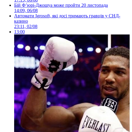
Бій Ф’юрі-Джошуа може пройти 20 листопада
14:09, 06/08
Автомати Igrosoft, які досі тримають гравців у СНД-
казино
23:11, 02/08
13:00