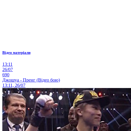
Відео матеріали
13:11
26/07
690
Джошуа - Пренг (Відео бою)
13:11, 26/07