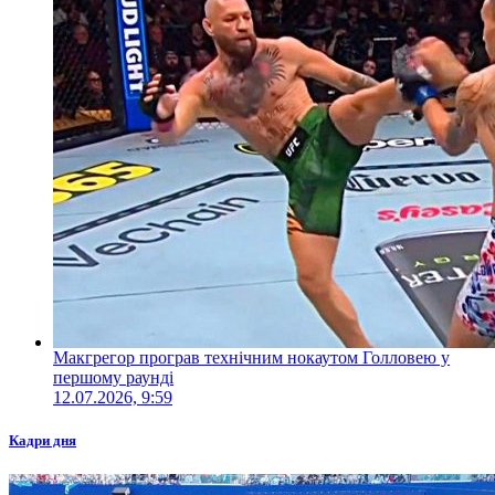
Макгрегор програв технічним нокаутом Голловею у
першому раунді
12.07.2026, 9:59
Кадри дня