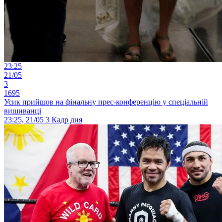
23:25
21/05
3
1695
Усик прийшов на фінальну прес-конференцію у спеціальній
вишиванці
23:25, 21/05
3
Кадр дня