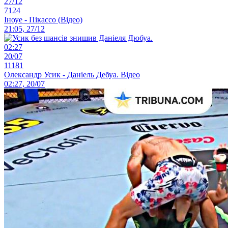
27/12
7124
Іноуе - Пікассо (Відео)
21:05, 27/12
02:27
20/07
11181
Олександр Усик - Даніель Дебуа. Відео
02:27, 20/07