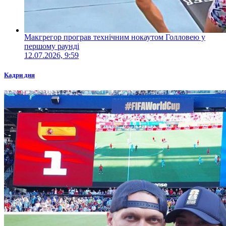
Макгрегор програв технічним нокаутом Голловею у
першому раунді
12.07.2026, 9:59
Кадри дня