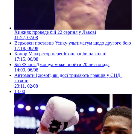
Хижняк проведе бій 22 серпня у Львові
11:52, 07/08
Верховен поставив Усику ультиматум щодо другого бою
17:18, 06/08
Конор Макгрегор переніс операцію на коліні
17:15, 06/08
Бій Ф’юрі-Джошуа може пройти 20 листопада
14:09, 06/08
Автомати Igrosoft, які досі тримають гравців у СНД-
казино
23:11, 02/08
13:00