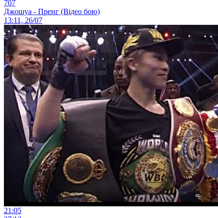
707
Джошуа - Пренг (Відео бою)
13:11, 26/07
21:05