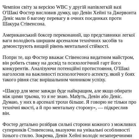
Чемпіон світу за версією WBC у другій напівлегкій вазі
О'Шакі Фостер висловив думку, що Девін Хейні та Джервонта
Девіс мали б вагому перевагу в очних поєдинках проти
Шакура Стівенсона.
Американський боксер переконаний, що представники легкої
ваги володіють ширшим арсеналом технічних засобів та
демонструють вищий рівень ментальної стійкості.
Попри те, що Фостер вважає Стівенсона видатним майстром,
він робить ставку на досвід та психологічний гарт його
конкурентів. Аналізуючи потенційні протистояння, О'Шакі
наголосив на важливості психологічного аспекту, який у боях
такого рівня стає вирішальним чинником успіху.
«Шакур для мене завжди буде найкращим, але якщо обирати
між цими трьома, то я не знаю. Мабуть, Девін або Девіс.
Думаю, у них в арсеналі трохи більше. Я говорю не тільки про
технічні якості, а й про ментальну сторону», — підкреслив
він.
Фостер детально розібрав сильні сторони кожного з можливих
суперників Стивенсона, вказуючи на унікальні особливості
їхнього стилю. Зокрема, Девін Хейні володіє незаперечними