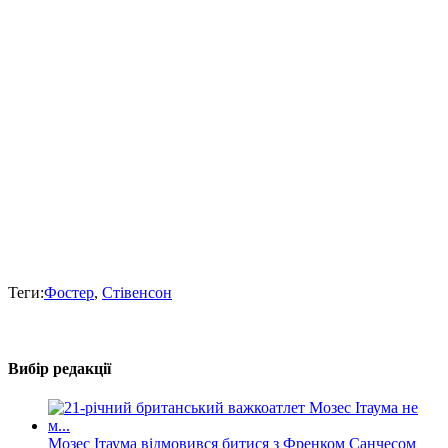
Теги:
Фостер
,
Стівенсон
Вибір редакції
Мозес Ітаума відмовився битися з Френком Санчесом