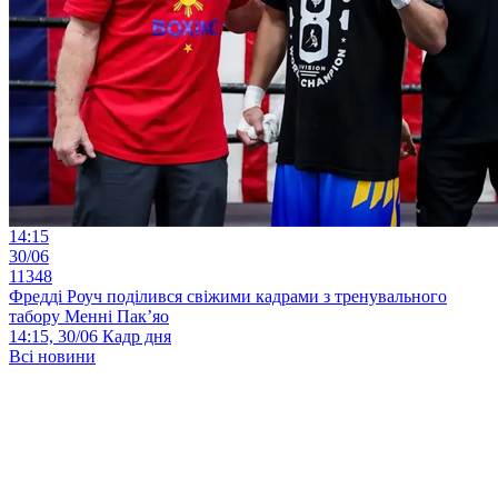
14:15
30/06
11348
Фредді Роуч поділився свіжими кадрами з тренувального
табору Менні Пак’яо
14:15, 30/06
Кадр дня
Всі новини