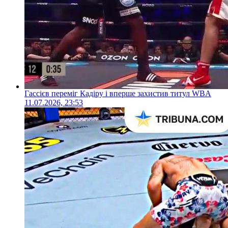
Гассієв переміг Кадіру і вперше захистив титул WBA
11.07.2026, 23:53