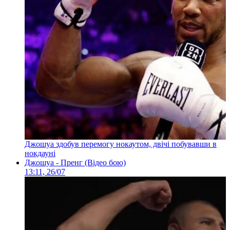
Джошуа здобув перемогу нокаутом, двічі побувавши в
нокдауні
Джошуа - Пренг (Відео бою)
13:11, 26/07