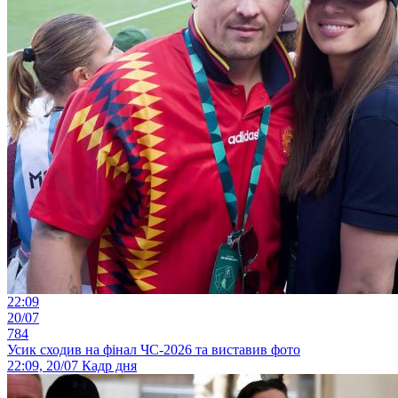
22:09
20/07
784
Усик сходив на фінал ЧС-2026 та виставив фото
22:09, 20/07
Кадр дня