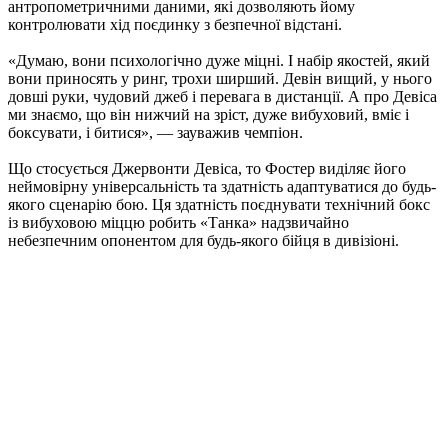
антропометричними даними, які дозволяють йому
контролювати хід поєдинку з безпечної відстані.
«Думаю, вони психологічно дуже міцні. І набір якостей, який
вони приносять у ринг, трохи ширший. Девін вищий, у нього
довші руки, чудовий джеб і перевага в дистанції. А про Девіса
ми знаємо, що він нижчий на зріст, дуже вибуховий, вміє і
боксувати, і битися», — зауважив чемпіон.
Що стосується Джервонти Девіса, то Фостер виділяє його
неймовірну універсальність та здатність адаптуватися до будь-
якого сценарію бою. Ця здатність поєднувати технічний бокс
із вибуховою міццю робить «Танка» надзвичайно
небезпечним опонентом для будь-якого бійця в дивізіоні.