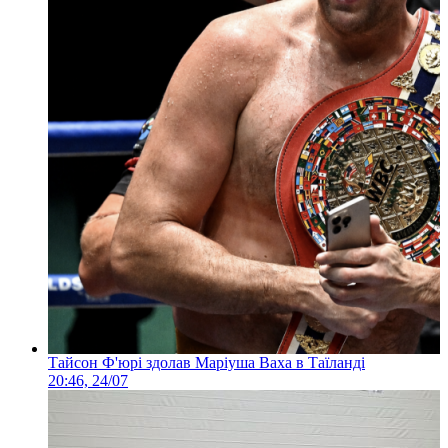
Тайсон Ф'юрі здолав Маріуша Ваха в Таїланді
20:46, 24/07