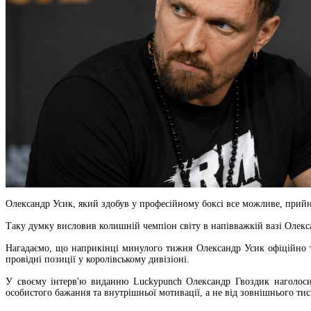
Олександр Усик, який здобув у професійному боксі все можливе, прийн
Таку думку висловив колишній чемпіон світу в напівважкій вазі Олекс
Нагадаємо, що наприкінці минулого тижня Олександр Усик офіційно та
провідні позиції у королівському дивізіоні.
У своєму інтерв'ю виданню Luckypunch Олександр Гвоздик наголоси
особистого бажання та внутрішньої мотивації, а не від зовнішнього тис