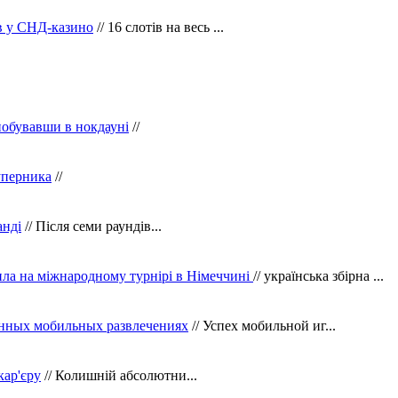
ів у СНД-казино
// 16 слотів на весь ...
побувавши в нокдауні
//
уперника
//
анді
// Після семи раундів...
ила на міжнародному турнірі в Німеччині
// українська збірна ...
нных мобильных развлечениях
// Успех мобильной иг...
кар'єру
// Колишній абсолютни...