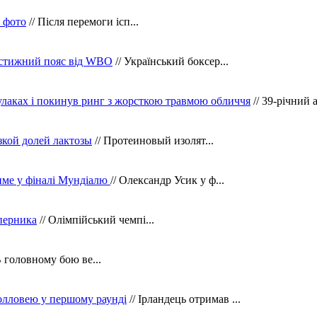
в фото
// Після перемоги ісп...
рестижний пояс від WBO
// Український боксер...
кулаках і покинув ринг з жорсткою травмою обличчя
// 39-річний 
зкой долей лактозы
// Протеиновый изолят...
тиме у фіналі Мундіалю
// Олександр Усик у ф...
уперника
// Олімпійський чемпі...
В головному бою ве...
олловею у першому раунді
// Ірландець отримав ...