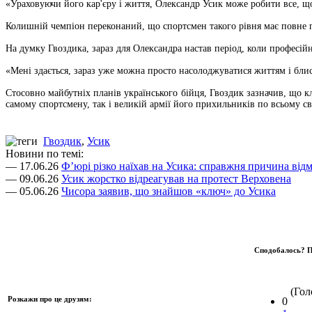
«Ураховуючи його кар'єру і життя, Олександр Усик може робити все, що
Колишній чемпіон переконаний, що спортсмен такого рівня має повне п
На думку Гвоздика, зараз для Олександра настав період, коли професій
«Мені здається, зараз уже можна просто насолоджуватися життям і бли
Стосовно майбутніх планів українського бійця, Гвоздик зазначив, що
самому спортсмену, так і великій армії його прихильників по всьому св
Гвоздик
,
Усик
Новини по темі:
— 17.06.26
Ф’юрі різко наїхав на Усика: справжня причина відм
— 09.06.26
Усик жорстко відреагував на протест Верховена
— 05.06.26
Чисора заявив, що знайшов «ключ» до Усика
Сподобалось? П
(Голо
Розкажи про це друзям:
0