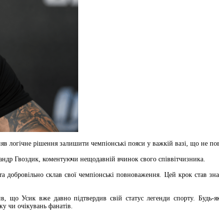
яв логічне рішення залишити чемпіонські пояси у важкій вазі, що не по
андр Гвоздик, коментуючи нещодавній вчинок свого співвітчизника.
 добровільно склав свої чемпіонські повноваження. Цей крок став зна
в, що Усик вже давно підтвердив свій статус легенди спорту. Будь-я
ку чи очікувань фанатів.