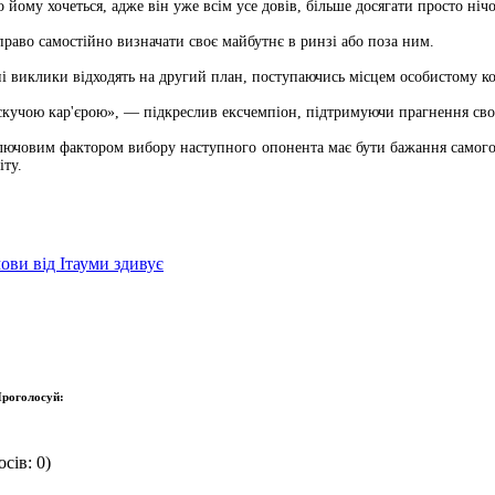
 йому хочеться, адже він уже всім усе довів, більше досягати просто ні
раво самостійно визначати своє майбутнє в ринзі або поза ним.
ні виклики відходять на другий план, поступаючись місцем особистому к
скучою кар'єрою», — підкреслив ексчемпіон, підтримуючи прагнення сво
 ключовим фактором вибору наступного опонента має бути бажання само
іту.
ови від Ітауми здивує
роголосуй:
сів: 0)