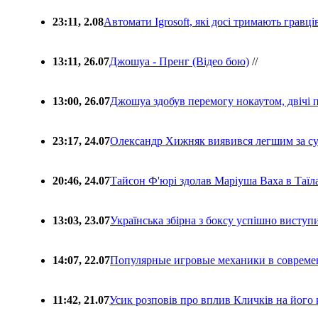
23:11, 2.08
Автомати Igrosoft, які досі тримають гравц
13:11, 26.07
Джошуа - Пренг (Відео бою)
//
13:00, 26.07
Джошуа здобув перемогу нокаутом, двічі 
23:17, 24.07
Олександр Хижняк виявився легшим за с
20:46, 24.07
Тайсон Ф'юрі здолав Маріуша Ваха в Таїл
13:03, 23.07
Українська збірна з боксу успішно виступ
14:07, 22.07
Популярные игровые механики в совреме
11:42, 21.07
Усик розповів про вплив Кличків на його 