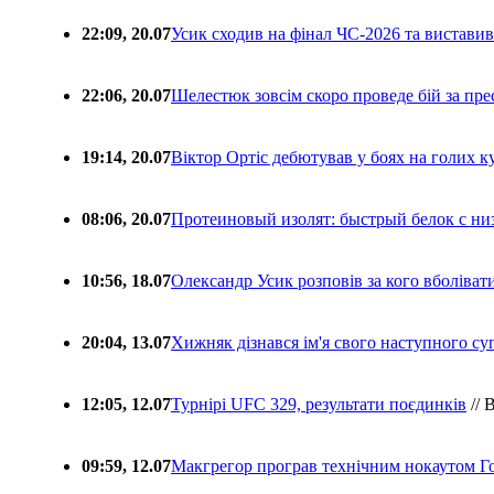
22:09, 20.07
Усик сходив на фінал ЧС-2026 та вистави
22:06, 20.07
Шелестюк зовсім скоро проведе бій за п
19:14, 20.07
Віктор Ортіс дебютував у боях на голих 
08:06, 20.07
Протеиновый изолят: быстрый белок с ни
10:56, 18.07
Олександр Усик розповів за кого вболіва
20:04, 13.07
Хижняк дізнався ім'я свого наступного с
12:05, 12.07
Турнірі UFC 329, результати поєдинків
// 
09:59, 12.07
Макгрегор програв технічним нокаутом Г