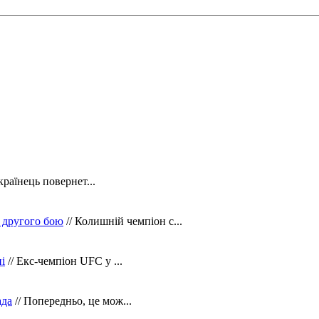
країнець повернет...
 другого бою
// Колишній чемпіон с...
і
// Екс-чемпіон UFC у ...
ада
// Попередньо, це мож...