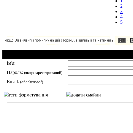
1
2
3
4
5
Додавання коментаря:
Ім'я:
Пароль:
(якщо зареєстрований)
Email:
(обов'язково!)
теги форматування
додати смайли