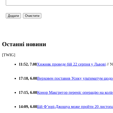
Останні новини
[TWIG]
11:52, 7.08
Хижняк проведе бій 22 серпня у Львові
// У
17:18, 6.08
Верховен поставив Усику ультиматум щодо
17:15, 6.08
Конор Макгрегор переніс операцію на колін
14:09, 6.08
Бій Ф’юрі-Джошуа може пройти 20 листоп