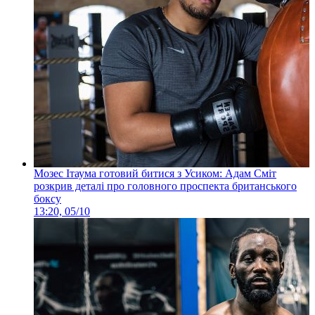
Мозес Ітаума готовий битися з Усиком: Адам Сміт
розкрив деталі про головного проспекта британського
боксу
13:20, 05/10