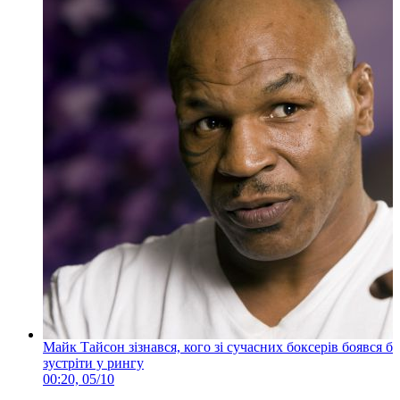
Майк Тайсон зізнався, кого зі сучасних боксерів боявся б
зустріти у рингу
00:20, 05/10