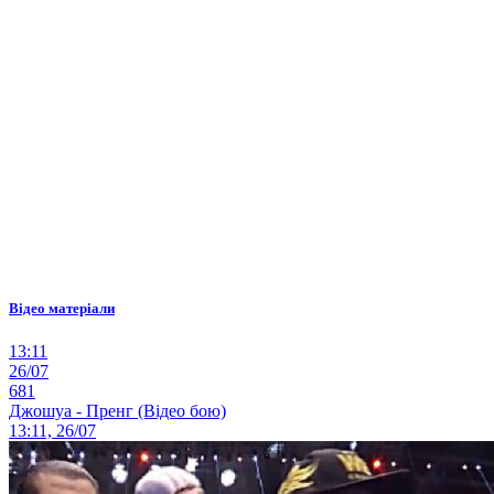
Відео матеріали
13:11
26/07
681
Джошуа - Пренг (Відео бою)
13:11, 26/07