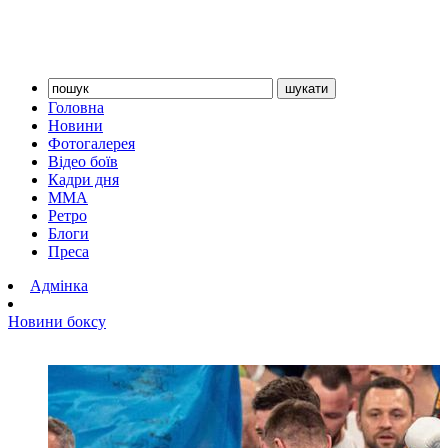
Головна
Новини
Фотогалерея
Відео боїв
Кадри дня
ММА
Ретро
Блоги
Преса
Адмінка
Новини боксу