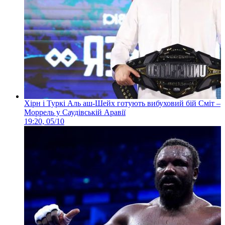
Хірн і Туркі Аль аш-Шейх готують вибуховий бій Сміт –
Моррель у Саудівській Аравії
19:20, 05/10