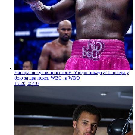
Чисора шокував прогнозом: Уордлі нокаутує Паркера у
бою за два пояси WBC та WBO
15:20, 05/10