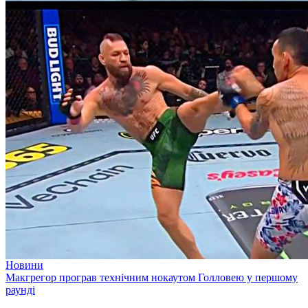
Новини
Макгрегор програв технічним нокаутом Голловею у першому
раунді