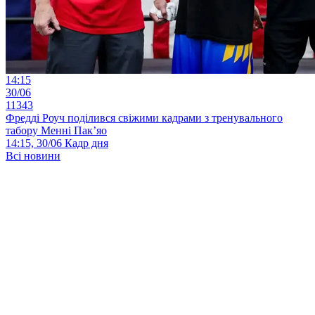
14:15
30/06
11343
Фредді Роуч поділився свіжими кадрами з тренувального
табору Менні Пак’яо
14:15, 30/06
Кадр дня
Всі новини