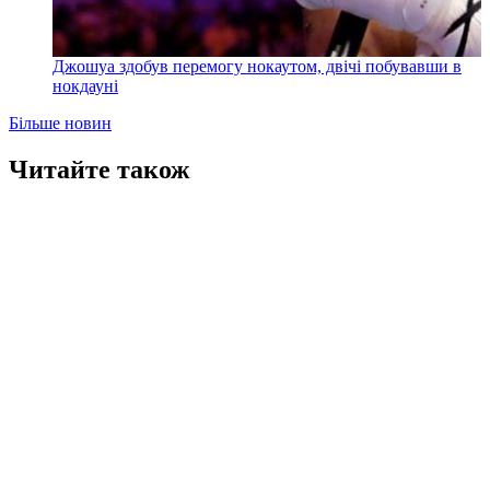
Джошуа здобув перемогу нокаутом, двічі побувавши в
нокдауні
Більше новин
Читайте також