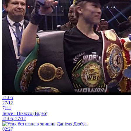
21:05
27/12
7111
Іноуе - Пікассо (Відео)
21:05, 27/12
02:27