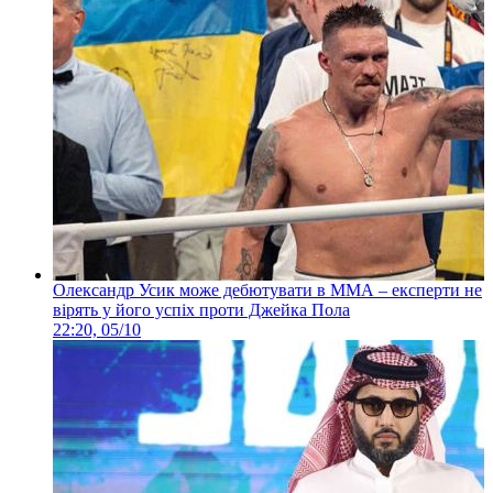
Олександр Усик може дебютувати в ММА – експерти не
вірять у його успіх проти Джейка Пола
22:20, 05/10