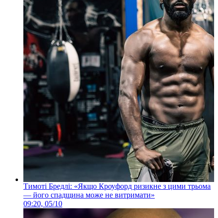
Тимоті Бредлі: «Якщо Кроуфорд ризикне з цими трьома
— його спадщина може не витримати»
09:20, 05/10