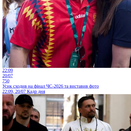
22:09
20/07
750
Усик сходив на фінал ЧС-2026 та виставив фото
22:09, 20/07
Кадр дня