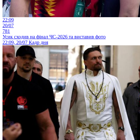
22:09
20/07
781
Усик сходив на фінал ЧС-2026 та виставив фото
22:09, 20/07
Кадр дня