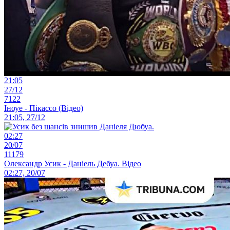
21:05
27/12
7122
Іноуе - Пікассо (Відео)
21:05, 27/12
02:27
20/07
11179
Олександр Усик - Даніель Дебуа. Відео
02:27, 20/07