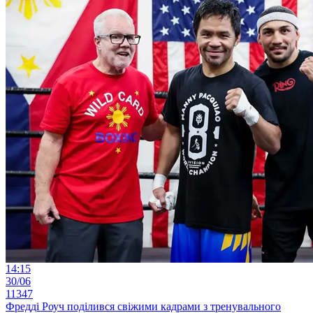
14:15
30/06
11347
Фредді Роуч поділився свіжими кадрами з тренувального