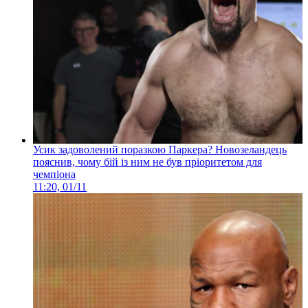
Усик задоволений поразкою Паркера? Новозеландець
пояснив, чому бій із ним не був пріоритетом для
чемпіона
11:20, 01/11