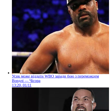
Усик може віддати WBO заради бою з переможцем
Вордлі — Чісора
13:20, 01/11