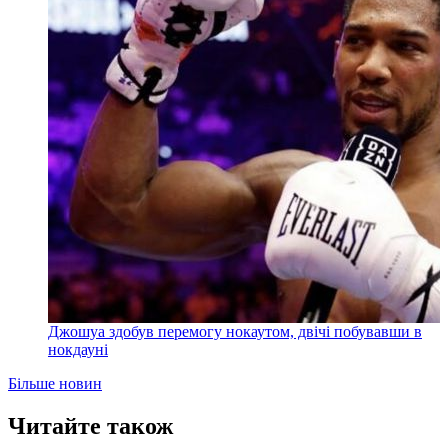
Джошуа здобув перемогу нокаутом, двічі побувавши в
нокдауні
Більше новин
Читайте також