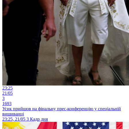
23:25
21/05
3
1693
Усик прийшов на фінальну прес-конференцію у спеціальній
вишиванці
23:25, 21/05
3
Кадр дня