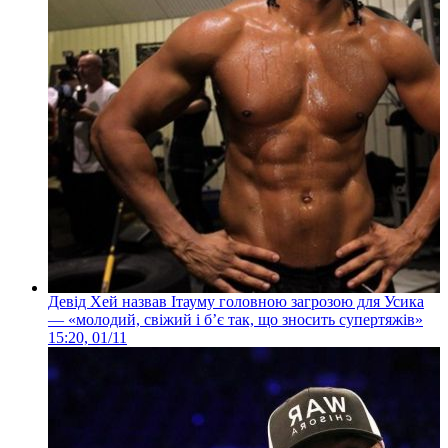
Девід Хей назвав Ітауму головною загрозою для Усика
— «молодий, свіжий і б’є так, що зносить супертяжів»
15:20, 01/11