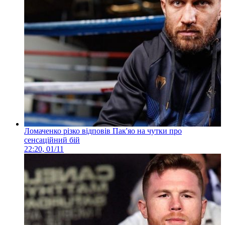
Ломаченко різко відповів Пак'яо на чутки про
сенсаційний бій
22:20, 01/11