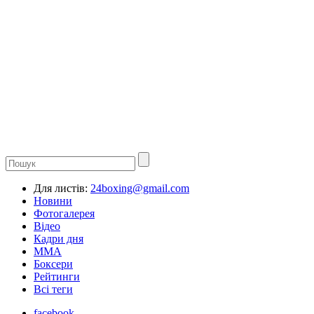
Для листів:
24boxing@gmail.com
Новини
Фотогалерея
Відео
Кадри дня
ММА
Боксери
Рейтинги
Всі теги
facebook