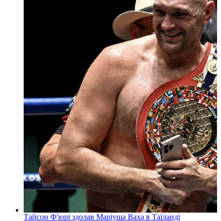
Тайсон Ф'юрі здолав Маріуша Ваха в Таїланді