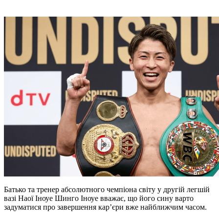
Батько та тренер абсолютного чемпіона світу у другій легшій
вазі Наої Іноуе Шинго Іноуе вважає, що його сину варто
задуматися про завершення кар’єри вже найближчим часом.