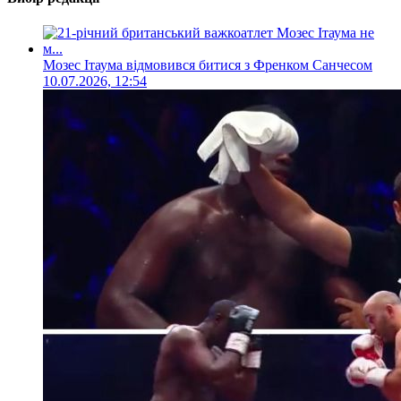
Мозес Ітаума відмовився битися з Френком Санчесом
10.07.2026, 12:54