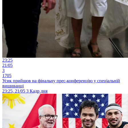
23:25
21/05
3
1705
Усик прийшов на фінальну прес-конференцію у спеціальній
вишиванці
23:25, 21/05
3
Кадр дня