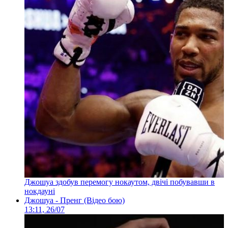
Джошуа здобув перемогу нокаутом, двічі побувавши в
нокдауні
Джошуа - Пренг (Відео бою)
13:11, 26/07