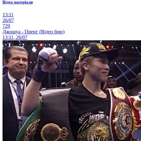
Відео матеріали
13:11
26/07
729
Джошуа - Пренг (Відео бою)
13:11, 26/07