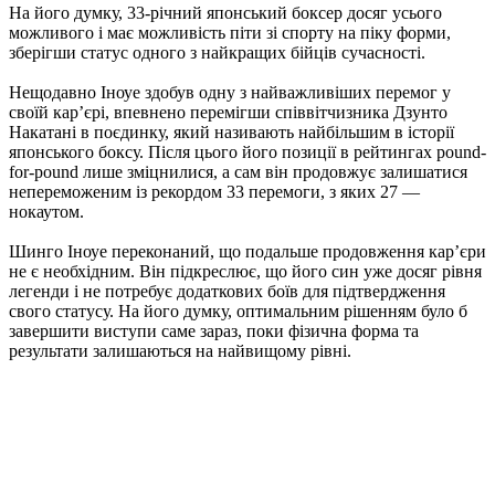
На його думку, 33-річний японський боксер досяг усього
можливого і має можливість піти зі спорту на піку форми,
зберігши статус одного з найкращих бійців сучасності.
Нещодавно Іноуе здобув одну з найважливіших перемог у
своїй кар’єрі, впевнено перемігши співвітчизника Дзунто
Накатані в поєдинку, який називають найбільшим в історії
японського боксу. Після цього його позиції в рейтингах pound-
for-pound лише зміцнилися, а сам він продовжує залишатися
непереможеним із рекордом 33 перемоги, з яких 27 —
нокаутом.
Шинго Іноуе переконаний, що подальше продовження кар’єри
не є необхідним. Він підкреслює, що його син уже досяг рівня
легенди і не потребує додаткових боїв для підтвердження
свого статусу. На його думку, оптимальним рішенням було б
завершити виступи саме зараз, поки фізична форма та
результати залишаються на найвищому рівні.