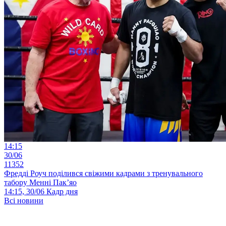
14:15
30/06
11352
Фредді Роуч поділився свіжими кадрами з тренувального
табору Менні Пак’яо
14:15, 30/06
Кадр дня
Всі новини