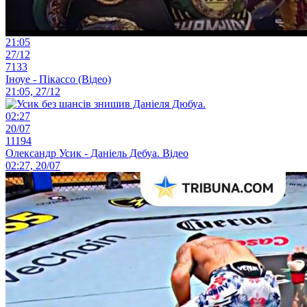
21:05
27/12
7133
Іноуе - Пікассо (Відео)
21:05, 27/12
02:27
20/07
11194
Олександр Усик - Даніель Дебуа. Відео
02:27, 20/07