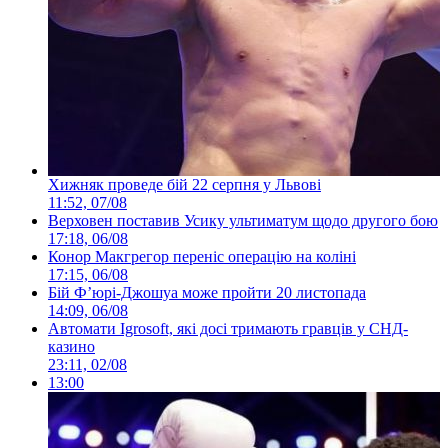
Хижняк проведе бій 22 серпня у Львові
11:52, 07/08
Верховен поставив Усику ультиматум щодо другого бою
17:18, 06/08
Конор Макгрегор переніс операцію на коліні
17:15, 06/08
Бій Ф’юрі-Джошуа може пройти 20 листопада
14:09, 06/08
Автомати Igrosoft, які досі тримають гравців у СНД-
казино
23:11, 02/08
13:00