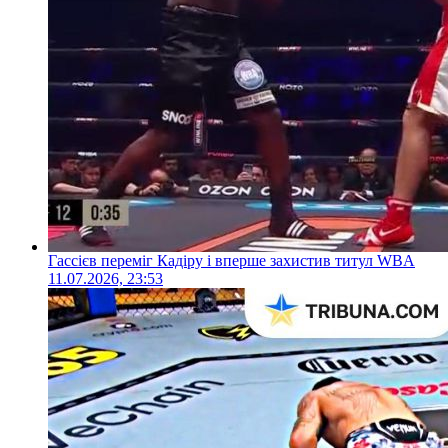
Гассієв переміг Кадіру і вперше захистив титул WBA
11.07.2026, 23:53