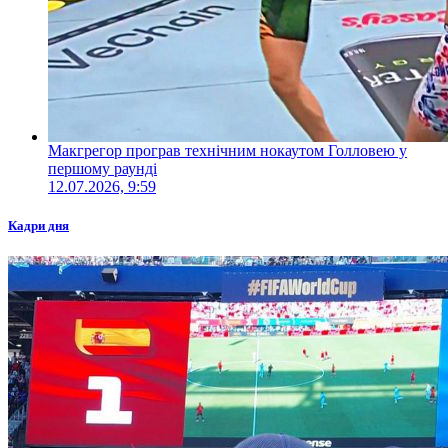
Макгрегор програв технічним нокаутом Голловею у
першому раунді
12.07.2026, 9:59
Кадри дня