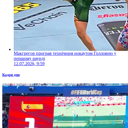
Макгрегор програв технічним нокаутом Голловею у
першому раунді
12.07.2026, 9:59
Кадри дня