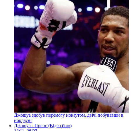
Джошуа здобув перемогу нокаутом, двічі побувавши в
нокдауні
Джошуа - Пренг (Відео бою)
13:11, 26/07