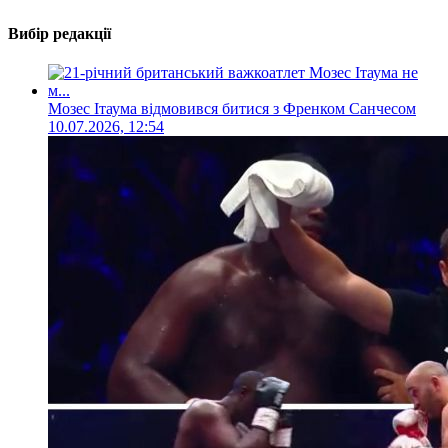
Вибір редакції
Мозес Ітаума відмовився битися з Френком Санчесом
10.07.2026, 12:54