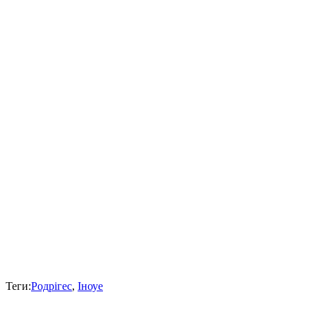
Теги:
Родрігес
,
Іноуе