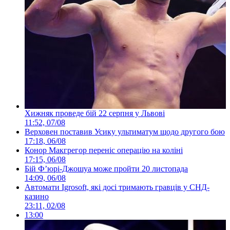
Хижняк проведе бій 22 серпня у Львові
11:52, 07/08
Верховен поставив Усику ультиматум щодо другого бою
17:18, 06/08
Конор Макгрегор переніс операцію на коліні
17:15, 06/08
Бій Ф’юрі-Джошуа може пройти 20 листопада
14:09, 06/08
Автомати Igrosoft, які досі тримають гравців у СНД-
казино
23:11, 02/08
13:00