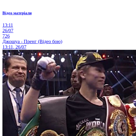
Відео матеріали
13:11
26/07
726
Джошуа - Пренг (Відео бою)
13:11, 26/07