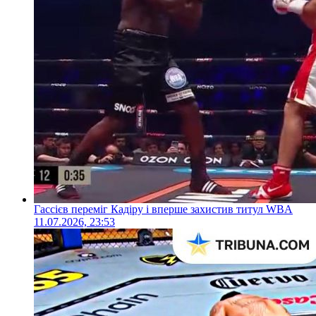
Гассієв переміг Кадіру і вперше захистив титул WBA
11.07.2026, 23:53