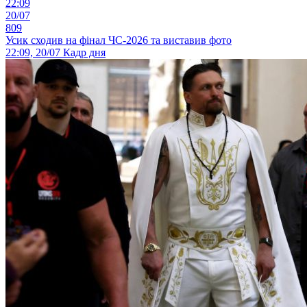
22:09
20/07
809
Усик сходив на фінал ЧС-2026 та виставив фото
22:09, 20/07
Кадр дня