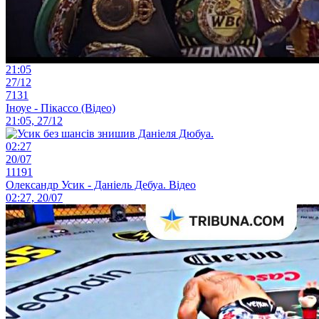
21:05
27/12
7131
Іноуе - Пікассо (Відео)
21:05, 27/12
02:27
20/07
11191
Олександр Усик - Даніель Дебуа. Відео
02:27, 20/07