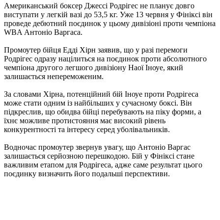
Американський боксер Джессі Родрігес не планує довго
виступати у легкій вазі до 53,5 кг. Уже 13 червня у Фініксі він
проведе дебютний поєдинок у цьому дивізіоні проти чемпіона
WBA Антоніо Варгаса.
Промоутер бійця Едді Хірн заявив, що у разі перемоги
Родрігес одразу націлиться на поєдинок проти абсолютного
чемпіона другого легшого дивізіону Наої Іноуе, який
залишається непереможеним.
За словами Хірна, потенційний бій Іноуе проти Родрігеса
може стати одним із найбільших у сучасному боксі. Він
підкреслив, що обидва бійці перебувають на піку форми, а
їхнє можливе протистояння має високий рівень
конкурентності та інтересу серед уболівальників.
Водночас промоутер звернув увагу, що Антоніо Варгас
залишається серйозною перешкодою. Бій у Фініксі стане
важливим етапом для Родрігеса, адже саме результат цього
поєдинку визначить його подальші перспективи.