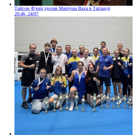
Тайсон Ф'юрі здолав Маріуша Ваха в Таїланді
20:46, 24/07