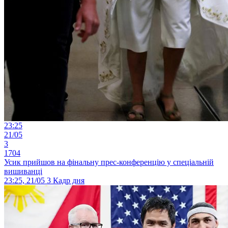
23:25
21/05
3
1704
Усик прийшов на фінальну прес-конференцію у спеціальній
вишиванці
23:25, 21/05
3
Кадр дня