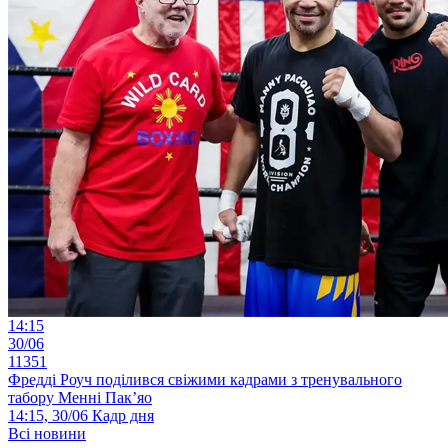
14:15
30/06
11351
Фредді Роуч поділився свіжими кадрами з тренувального
табору Менні Пак’яо
14:15, 30/06
Кадр дня
Всі новини