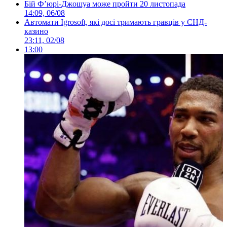
Бій Ф’юрі-Джошуа може пройти 20 листопада
14:09, 06/08
Автомати Igrosoft, які досі тримають гравців у СНД-
казино
23:11, 02/08
13:00