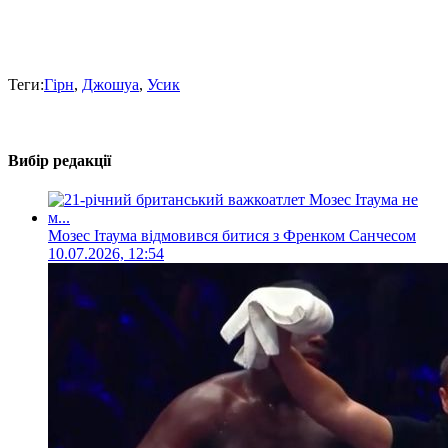
Теги:
Гірн
,
Джошуа
,
Усик
Вибір редакції
Мозес Ітаума відмовився битися з Френком Санчесом
10.07.2026, 12:54