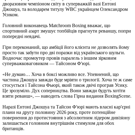
дворазовим чемпіоном світу в суперважкій вазі Ентоні
Джошуа, та володарем титулу WBC українцем Олександром
Усиком.
Головний виконавець Matchroom Boxing вважає, що
спортивний азарт змушує топбійців прагнути реваншу, попри
попередні невдачі.
Гірн переконаний, що амбіції його клієнта не дозволять йому
просто так забути про дві поразки від українського шульги.
Водночас промоутер провів паралель з іншим зірковим
суперважковаговиком — Тайсоном Ф'юрі.
«Не думаю… Хоча в боксі можливо все. Упевнений, що
частина Джошуа завжди буде мріяти о трилогії. Хоча те ж саме
стосується і Тайсона Фьюрі, який також двічі програв Усику.
Це зрозуміло. Дух соперництва. Вони завжди будуть хотіти
взяти реванш», — наводить слова Гірна видання BoxingScene.
Наразі Ентоні Джошуа та Тайсон Ф'юрі мають власні кар'єрні
плани на другу половину 2026 року, проте потенційне
повернення до протистояння з абсолютним лідером дивізіону
залишається головним внутрішнім стимулом для обох
британців.