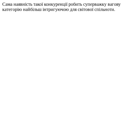
Сама наявність такої конкуренції робить суперважку вагову
категорію найбільш інтригуючою для світової спільноти.