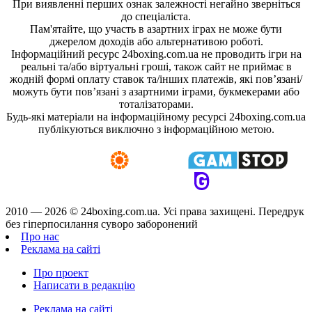
При виявленні перших ознак залежності негайно зверніться
до спеціаліста.
Пам'ятайте, що участь в азартних іграх не може бути
джерелом доходів або альтернативою роботі.
Інформаційний ресурс 24boxing.com.ua не проводить ігри на
реальні та/або віртуальні гроші, також сайт не приймає в
жодній формі оплату ставок та/інших платежів, які пов’язані/
можуть бути пов’язані з азартними іграми, букмекерами або
тоталізаторами.
Будь-які матеріали на інформаційному ресурсі 24boxing.com.ua
публікуються виключно з інформаційною метою.
2010 — 2026 ©
24boxing.com.ua.
Усi права захищенi. Передрук
без гіперпосилання суворо заборонений
Про нас
Реклама на сайті
Про проект
Написати в редакцію
Реклама на сайті