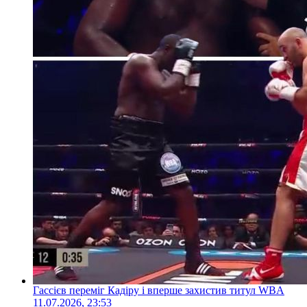
Гассієв переміг Кадіру і вперше захистив титул WBA
11.07.2026, 23:53