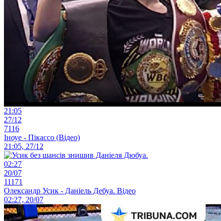
21:05
27/12
7116
Іноуе - Пікассо (Відео)
21:05, 27/12
02:27
20/07
11171
Олександр Усик - Даніель Дебуа. Відео
02:27, 20/07