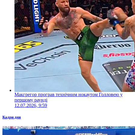
Макгрегор програв технічним нокаутом Голловею у
першому раунді
12.07.2026, 9:59
Кадри дня