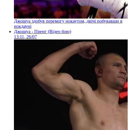
Джошуа здобув перемогу нокаутом, двічі побувавши в
нокдауні
Джошуа - Пренг (Відео бою)
13:11, 26/07