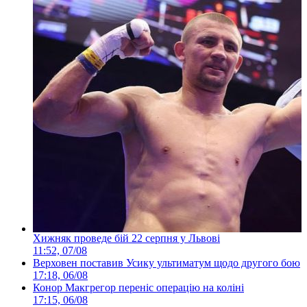
Хижняк проведе бій 22 серпня у Львові
11:52, 07/08
Верховен поставив Усику ультиматум щодо другого бою
17:18, 06/08
Конор Макгрегор переніс операцію на коліні
17:15, 06/08