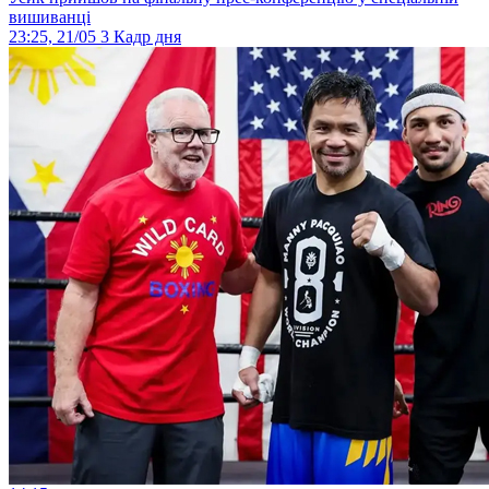
вишиванці
23:25, 21/05
3
Кадр дня