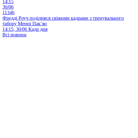
14:15
30/06
11346
Фредді Роуч поділився свіжими кадрами з тренувального
табору Менні Пак’яо
14:15, 30/06
Кадр дня
Всі новини