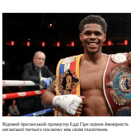
Відомий британський промоутер Едді Гірн оцінив ймовірність
організації третього поєдинку між своїм підопічним,