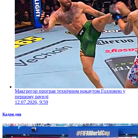
Макгрегор програв технічним нокаутом Голловею у
першому раунді
12.07.2026, 9:59
Кадри дня