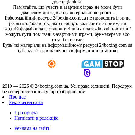
до спеціаліста.
Пам'ятайте, що участь в азартних іграх не може бути
джерелом доходів або альтернативою роботі.
Інформаційний ресурс 24boxing.com.ua не проводить ігри на
реальні та/або віртуальні гроші, також сайт не приймає в
жодній формі оплату ставок та/інших платежів, які пов’язані/
можуть бути пов’язані з азартними іграми, букмекерами або
тоталізаторами.
Будь-які матеріали на інформаційному ресурсі 24boxing.com.ua
публікуються виключно з інформаційною метою.
2010 — 2026 ©
24boxing.com.ua.
Усi права захищенi. Передрук
без гіперпосилання суворо заборонений
Про нас
Реклама на сайті
Про проект
Написати в редакцію
Реклама на сайті