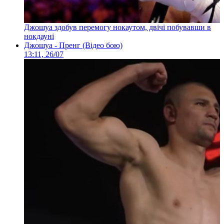
Джошуа здобув перемогу нокаутом, двічі побувавши в
нокдауні
Джошуа - Пренг (Відео бою)
13:11, 26/07