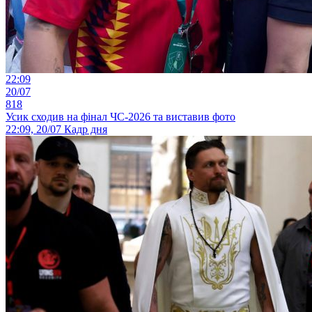
22:09
20/07
818
Усик сходив на фінал ЧС-2026 та виставив фото
22:09, 20/07
Кадр дня