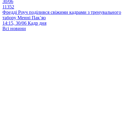
30/06
11352
Фредді Роуч поділився свіжими кадрами з тренувального
табору Менні Пак’яо
14:15, 30/06
Кадр дня
Всі новини