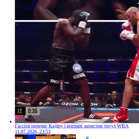
Гассієв переміг Кадіру і вперше захистив титул WBA
11.07.2026, 23:53