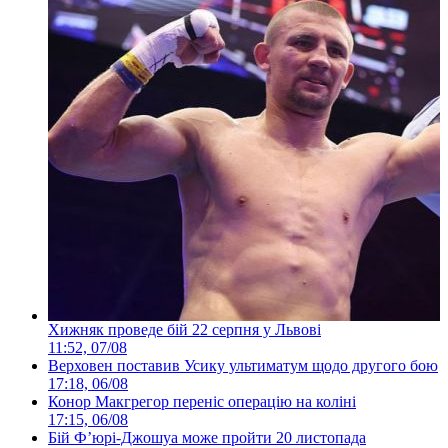
Хижняк проведе бій 22 серпня у Львові
11:52, 07/08
Верховен поставив Усику ультиматум щодо другого бою
17:18, 06/08
Конор Макгрегор переніс операцію на коліні
17:15, 06/08
Бій Ф’юрі-Джошуа може пройти 20 листопада