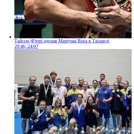
Тайсон Ф'юрі здолав Маріуша Ваха в Таїланді
20:46, 24/07