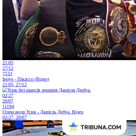
21:05
27/12
7133
Іноуе - Пікассо (Відео)
21:05, 27/12
02:27
20/07
11194
Олександр Усик - Даніель Дебуа. Відео
02:27, 20/07