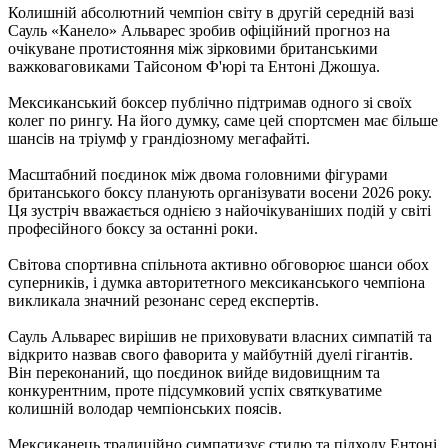
Колишній абсолютний чемпіон світу в другій середній вазі
Сауль «Канело» Альварес зробив офіційний прогноз на
очікуване протистояння між зірковими британськими
важковаговиками Тайсоном Ф'юрі та Ентоні Джошуа.
Мексиканський боксер публічно підтримав одного зі своїх
колег по рингу. На його думку, саме цей спортсмен має більше
шансів на тріумф у грандіозному мегафайті.
Масштабний поєдинок між двома головними фігурами
британського боксу планують організувати восени 2026 року.
Ця зустріч вважається однією з найочікуваніших подій у світі
професійного боксу за останні роки.
Світова спортивна спільнота активно обговорює шанси обох
суперників, і думка авторитетного мексиканського чемпіона
викликала значний резонанс серед експертів.
Сауль Альварес вирішив не приховувати власних симпатій та
відкрито назвав свого фаворита у майбутній дуелі гігантів.
Він переконаний, що поєдинок вийде видовищним та
конкурентним, проте підсумковий успіх святкуватиме
колишній володар чемпіонських поясів.
Мексиканець традиційно симпатизує стилю та підходу Ентоні