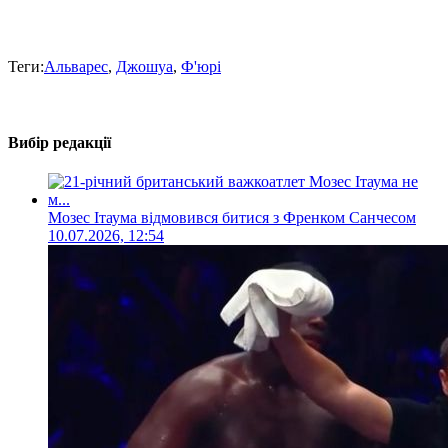
Теги:
Альварес
,
Джошуа
,
Ф'юрі
Вибір редакції
Мозес Ітаума відмовився битися з Френком Санчесом
10.07.2026, 12:54