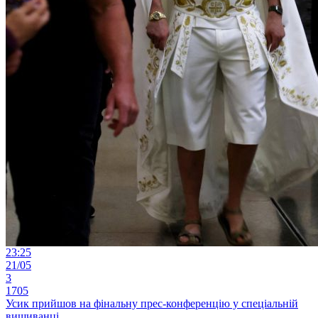
23:25
21/05
3
1705
Усик прийшов на фінальну прес-конференцію у спеціальній
вишиванці