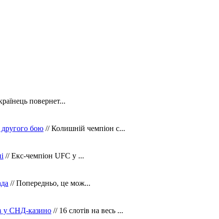
країнець повернет...
 другого бою
// Колишній чемпіон с...
і
// Екс-чемпіон UFC у ...
ада
// Попередньо, це мож...
ів у СНД-казино
// 16 слотів на весь ...