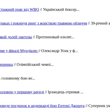
рестижний пояс від WBO
// Український боксер...
кулаках і покинув ринг з жорсткою травмою обличчя
// 39-річний 
зкой долей лактозы
// Протеиновый изолят...
тиме у фіналі Мундіалю
// Олександр Усик у ф...
уперника
// Олімпійський чемпі...
В головному бою ве...
олловею у першому раунді
// Ірландець отримав ...
оведе поєдинок в андеркарді бою Ентоні Джошуа
// Суперник укр