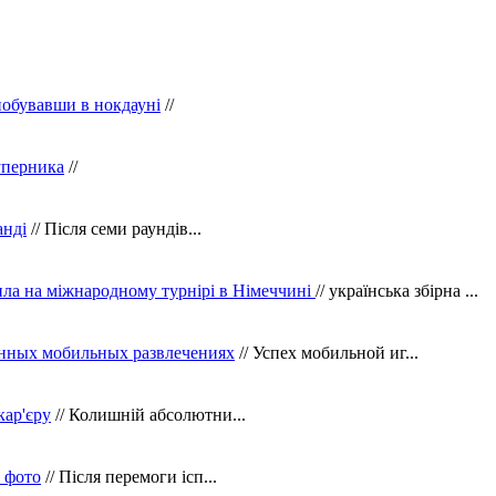
побувавши в нокдауні
//
уперника
//
анді
// Після семи раундів...
ила на міжнародному турнірі в Німеччині
// українська збірна ...
нных мобильных развлечениях
// Успех мобильной иг...
кар'єру
// Колишній абсолютни...
в фото
// Після перемоги ісп...