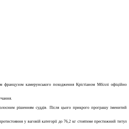
м французом камерунського походження Крістіаном Мбіллі офіційно
учання.
голосним рішенням суддів. Після цього прикрого програшу іменитий
ротистояння у ваговій категорії до 76,2 кг стоятиме престижний титул