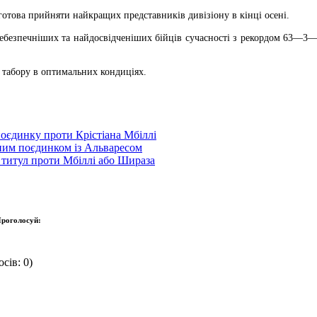
готова прийняти найкращих представників дивізіону в кінці осені.
небезпечніших та найдосвідченіших бійців сучасності з рекордом 63—3—
 табору в оптимальних кондиціях.
оєдинку проти Крістіана Мбіллі
чним поєдинком із Альваресом
 титул проти Мбіллі або Шираза
роголосуй:
сів: 0)