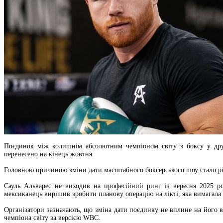
Поєдинок між колишнім абсолютним чемпіоном світу з боксу у дру
перенесено на кінець жовтня.
Головною причиною зміни дати масштабного боксерського шоу стало ріш
Сауль Альварес не виходив на професійний ринг із вересня 2025 р
мексиканець вирішив зробити планову операцію на лікті, яка вимагала т
Організатори зазначають, що зміна дати поєдинку не вплине на його в
чемпіона світу за версією WBC.