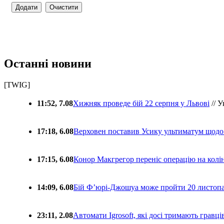
Останні новини
[TWIG]
11:52, 7.08
Хижняк проведе бій 22 серпня у Львові
// У
17:18, 6.08
Верховен поставив Усику ультиматум щодо
17:15, 6.08
Конор Макгрегор переніс операцію на колін
14:09, 6.08
Бій Ф’юрі-Джошуа може пройти 20 листоп
23:11, 2.08
Автомати Igrosoft, які досі тримають гравц