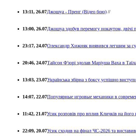
13:11, 26.07
Джошуа - Пренг (Відео бою)
//
13:00, 26.07
Джошуа здобув перемогу нокаутом, двічі 
23:17, 24.07
Олександр Хижняк виявився легшим за с
20:46, 24.07
Тайсон Ф'юрі здолав Маріуша Ваха в Таїл
13:03, 23.07
Українська збірна з боксу успішно виступ
14:07, 22.07
Популярные игровые механики в совреме
11:42, 21.07
Усик розповів про вплив Кличків на його 
22:09, 20.07
Усик сходив на фінал ЧС-2026 та вистави