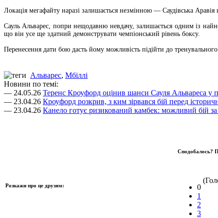
Локація мегафайту наразі залишається незмінною — Саудівська Аравія 
Сауль Альварес, попри нещодавню невдачу, залишається одним із най
що він усе ще здатний демонструвати чемпіонський рівень боксу.
Перенесення дати бою дасть йому можливість підійти до тренувального
Альварес
,
Мбіллі
Новини по темі:
— 24.05.26
Теренс Кроуфорд оцінив шанси Сауля Альвареса у п
— 23.04.26
Кроуфорд розкрив, з ким зірвався бій перед істори
— 23.04.26
Канело готує ризикований камбек: можливий бій за
Сподобалось? П
(Голо
Розкажи про це друзям:
0
1
2
3