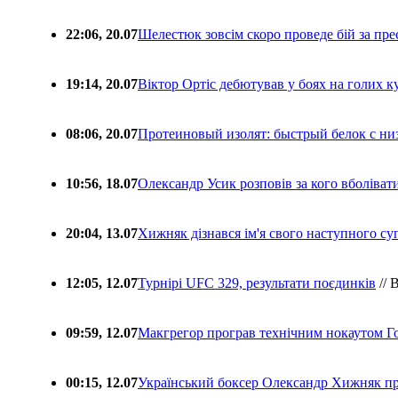
22:06, 20.07
Шелестюк зовсім скоро проведе бій за п
19:14, 20.07
Віктор Ортіс дебютував у боях на голих 
08:06, 20.07
Протеиновый изолят: быстрый белок с ни
10:56, 18.07
Олександр Усик розповів за кого вболіва
20:04, 13.07
Хижняк дізнався ім'я свого наступного с
12:05, 12.07
Турнірі UFC 329, результати поєдинків
// 
09:59, 12.07
Макгрегор програв технічним нокаутом Г
00:15, 12.07
Український боксер Олександр Хижняк пр