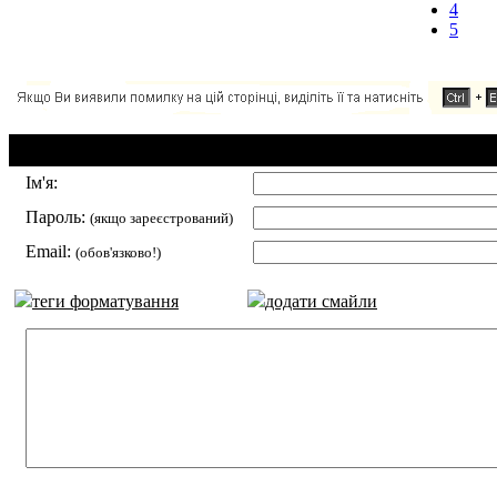
4
5
Додавання коментаря:
Ім'я:
Пароль:
(якщо зареєстрований)
Email:
(обов'язково!)
теги форматування
додати смайли