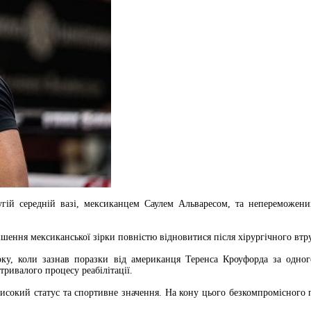
гій середній вазі, мексиканцем Саулем Альваресом, та непереможени
ення мексиканської зірки повністю відновитися після хірургічного втр
оку, коли зазнав поразки від американця Теренса Кроуфорда за одно
ривалого процесу реабілітації.
исокий статус та спортивне значення. На кону цього безкомпромісного п