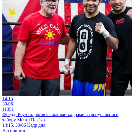
14:15
30/06
11351
Фредді Роуч поділився свіжими кадрами з тренувального
табору Менні Пак’яо
14:15, 30/06
Кадр дня
Всі новини