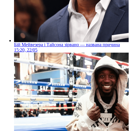
Бій Мейвезера і Тайсона зірвано — названа причина
15:20, 22/05