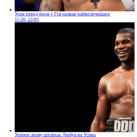
Усик перед боєм у Гізі назвав найвеличніших
11:20, 22/05
Уоррен знову штовхає Дюбуа на Усика