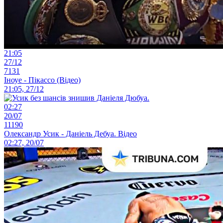
21:05
27/12
7131
Іноуе - Пікассо (Відео)
21:05, 27/12
02:27
20/07
11190
Олександр Усик - Даніель Дебуа. Відео
02:27, 20/07