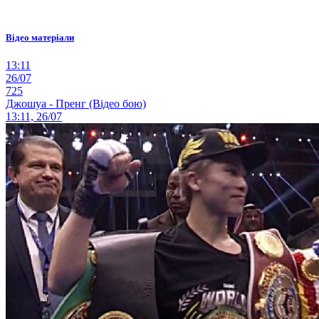
Відео матеріали
13:11
26/07
725
Джошуа - Пренг (Відео бою)
13:11, 26/07