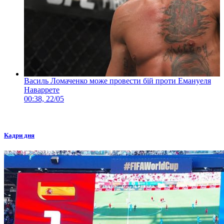
Василь Ломаченко може провести бій проти Емануеля
Наваррете
00:38, 22/05
Кадри дня