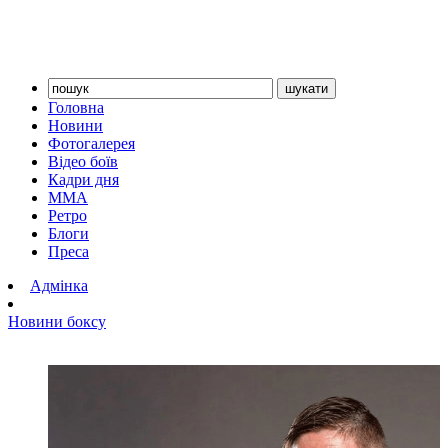
Головна
Новини
Фотогалерея
Відео боїв
Кадри дня
ММА
Ретро
Блоги
Преса
Адмінка
Новини боксу