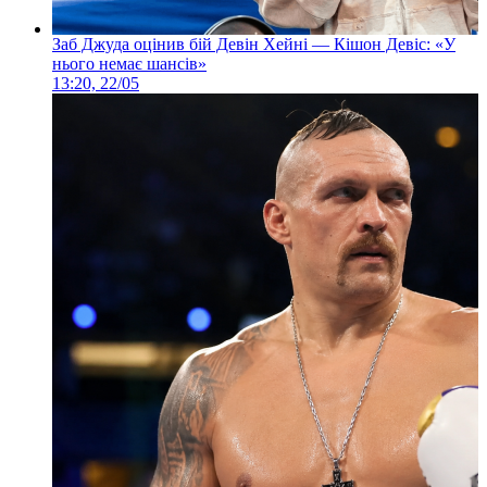
Заб Джуда оцінив бій Девін Хейні — Кішон Девіс: «У
нього немає шансів»
13:20, 22/05