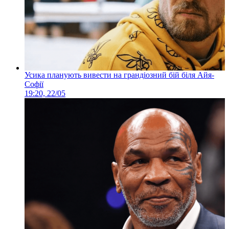
Усика планують вивести на грандіозний бій біля Айя-
Софії
19:20, 22/05