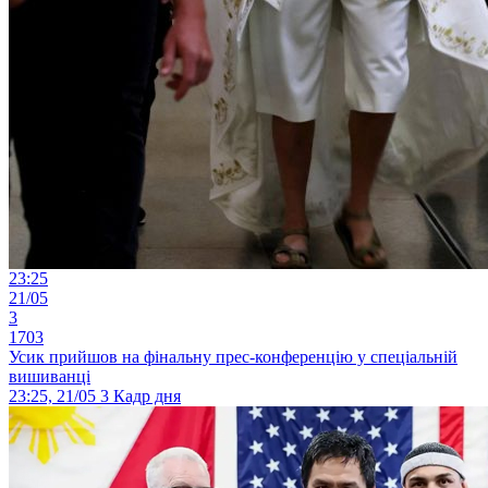
23:25
21/05
3
1703
Усик прийшов на фінальну прес-конференцію у спеціальній
вишиванці
23:25, 21/05
3
Кадр дня