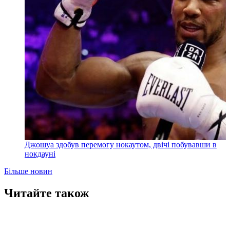
Джошуа здобув перемогу нокаутом, двічі побувавши в
нокдауні
Більше новин
Читайте також