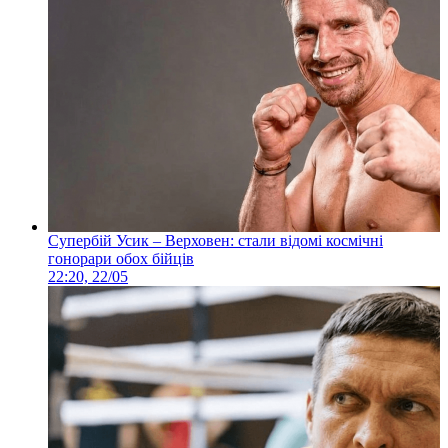
Супербій Усик – Верховен: стали відомі космічні
гонорари обох бійців
22:20, 22/05