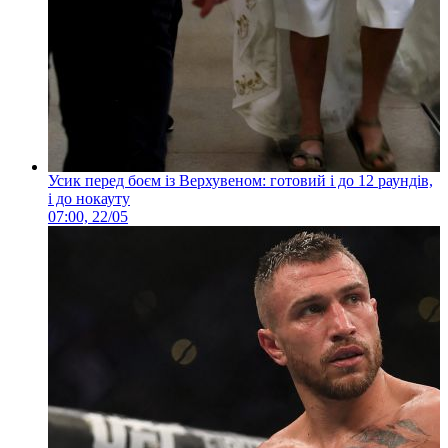
Усик перед боєм із Верхувеном: готовий і до 12 раундів,
і до нокауту
07:00, 22/05