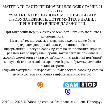
МАТЕРІАЛИ САЙТУ ПРИЗНАЧЕНІ ДЛЯ ОСІБ СТАРШЕ 21
РОКУ (21+).
УЧАСТЬ В АЗАРТНИХ ІГРАХ МОЖЕ ВИКЛИКАТИ
ІГРОВУ ЗАЛЕЖНІСТЬ. ДОТРИМУЙТЕСЬ ПРАВИЛ
(ПРИНЦИПІВ) ВІДПОВІДАЛЬНОЇ ГРИ.
При виявленні перших ознак залежності негайно зверніться
до спеціаліста.
Пам'ятайте, що участь в азартних іграх не може бути
джерелом доходів або альтернативою роботі.
Інформаційний ресурс 24boxing.com.ua не проводить ігри на
реальні та/або віртуальні гроші, також сайт не приймає в
жодній формі оплату ставок та/інших платежів, які пов’язані/
можуть бути пов’язані з азартними іграми, букмекерами або
тоталізаторами.
Будь-які матеріали на інформаційному ресурсі 24boxing.com.ua
публікуються виключно з інформаційною метою.
2010 — 2026 ©
24boxing.com.ua.
Усi права захищенi. Передрук