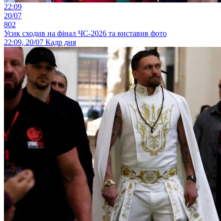
22:09
20/07
802
Усик сходив на фінал ЧС-2026 та виставив фото
22:09, 20/07
Кадр дня