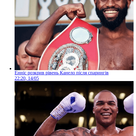
Енніс розкрив рівень Канело після спарингів
22:20, 14/05