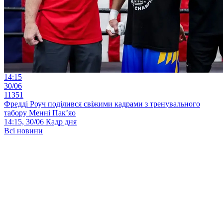
14:15
30/06
11351
Фредді Роуч поділився свіжими кадрами з тренувального
табору Менні Пак’яо
14:15, 30/06
Кадр дня
Всі новини