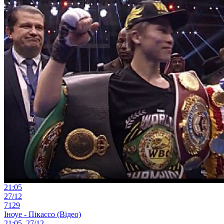
21:05
27/12
7129
Іноуе - Пікассо (Відео)
21:05, 27/12