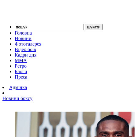
Головна
Новини
Фотогалерея
Відео боїв
Кадри дня
ММА
Ретро
Блоги
Преса
Адмінка
Новини боксу