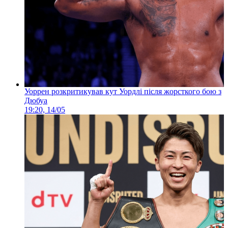
Уоррен розкритикував кут Уордлі після жорсткого бою з
Дюбуа
19:20, 14/05