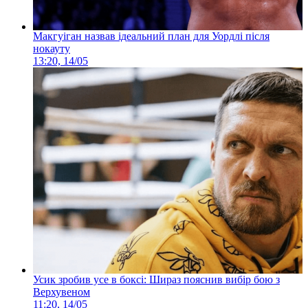
Макгуіган назвав ідеальний план для Уордлі після
нокауту
13:20, 14/05
Усик зробив усе в боксі: Шираз пояснив вибір бою з
Верхувеном
11:20, 14/05