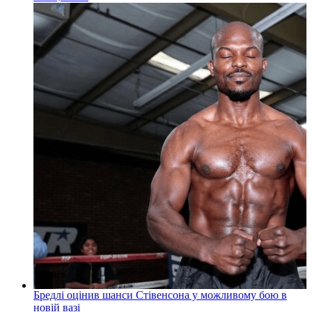
Бредлі оцінив шанси Стівенсона у можливому бою в
новій вазі