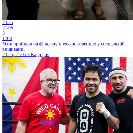
23:25
21/05
3
1703
Усик прийшов на фінальну прес-конференцію у спеціальній
вишиванці
23:25, 21/05
3
Кадр дня