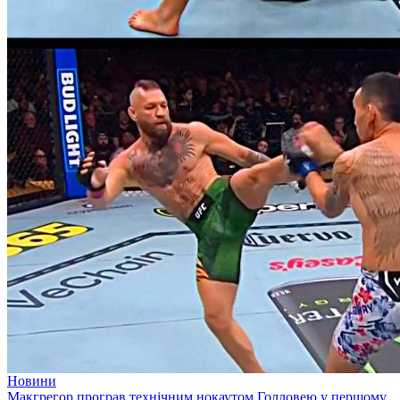
Новини
Макгрегор програв технічним нокаутом Голловею у першому