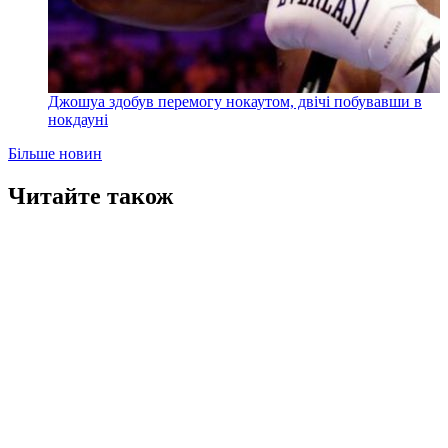
Джошуа здобув перемогу нокаутом, двічі побувавши в
нокдауні
Більше новин
Читайте також