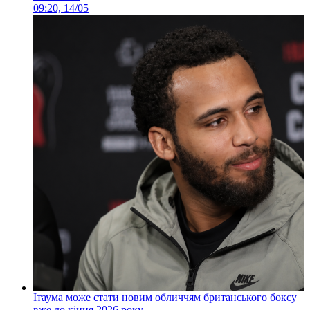
09:20, 14/05
Ітаума може стати новим обличчям британського боксу
вже до кінця 2026 року