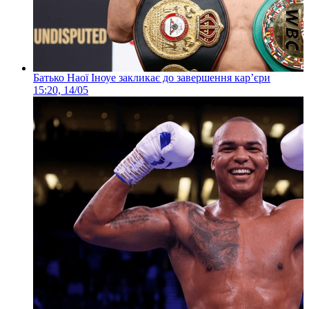
Батько Наої Іноуе закликає до завершення кар’єри
15:20, 14/05