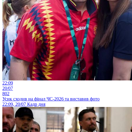
22:09
20/07
802
Усик сходив на фінал ЧС-2026 та виставив фото
22:09, 20/07
Кадр дня