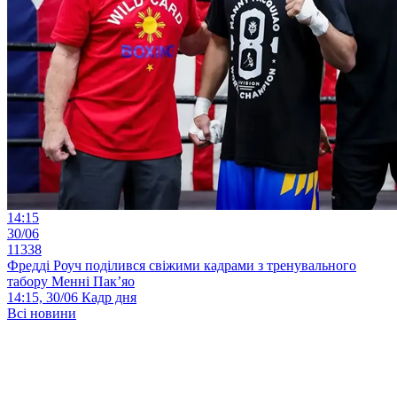
14:15
30/06
11338
Фредді Роуч поділився свіжими кадрами з тренувального
табору Менні Пак’яо
14:15, 30/06
Кадр дня
Всі новини