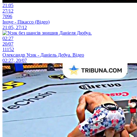
21:05
27/12
7096
Іноуе - Пікассо (Відео)
21:05, 27/12
02:27
20/07
11152
Олександр Усик - Даніель Дебуа. Відео
02:27, 20/07