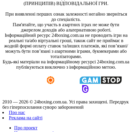
(ПРИНЦИПІВ) ВІДПОВІДАЛЬНОЇ ГРИ.
При виявленні перших ознак залежності негайно зверніться
до спеціаліста.
Пам'ятайте, що участь в азартних іграх не може бути
джерелом доходів або альтернативою роботі.
Інформаційний ресурс 24boxing.com.ua не проводить ігри на
реальні та/або віртуальні гроші, також сайт не приймає в
жодній формі оплату ставок та/інших платежів, які пов’язані/
можуть бути пов’язані з азартними іграми, букмекерами або
тоталізаторами.
Будь-які матеріали на інформаційному ресурсі 24boxing.com.ua
публікуються виключно з інформаційною метою.
2010 — 2026 ©
24boxing.com.ua.
Усi права захищенi. Передрук
без гіперпосилання суворо заборонений
Про нас
Реклама на сайті
Про проект