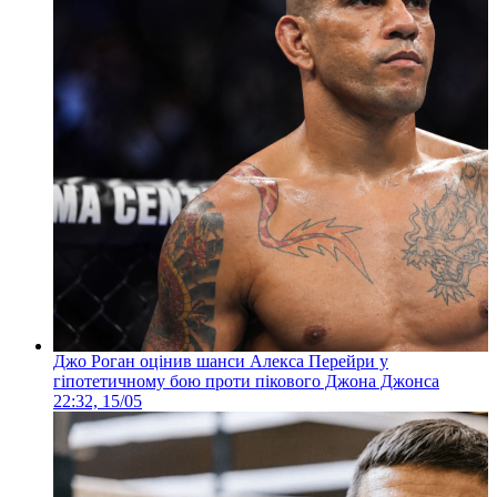
Джо Роган оцінив шанси Алекса Перейри у
гіпотетичному бою проти пікового Джона Джонса
22:32, 15/05