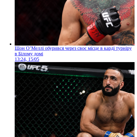
Шон О’Меллі обурився через своє місце в карді турніру
в Білому домі
13:24, 15/05