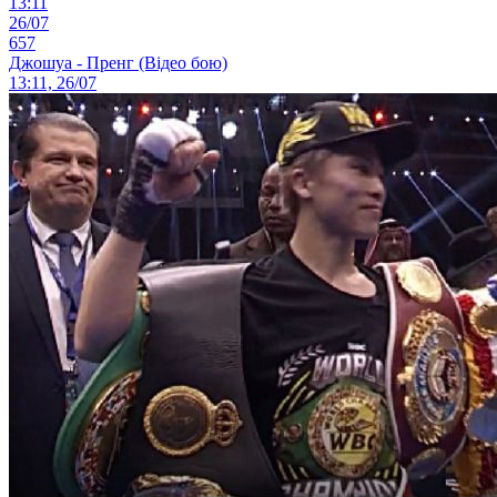
13:11
26/07
657
Джошуа - Пренг (Відео бою)
13:11, 26/07