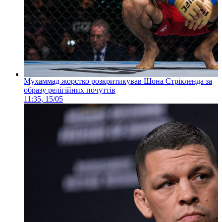
Мухаммад жорстко розкритикував Шона Стрікленда за
образу релігійних почуттів
11:35, 15/05