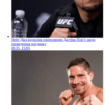
Нейт Діаз відхилив пропозицію Дастіна Пор’є щодо
проведення поєдинку
09:35, 15/05