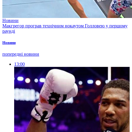
Новини
Макгрегор програв технічним нокаутом Голловею у першому
раунді
Новини
попередні новини
13:00