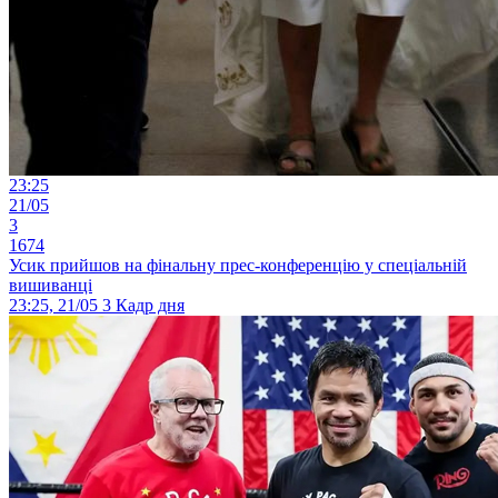
23:25
21/05
3
1674
Усик прийшов на фінальну прес-конференцію у спеціальній
вишиванці
23:25, 21/05
3
Кадр дня