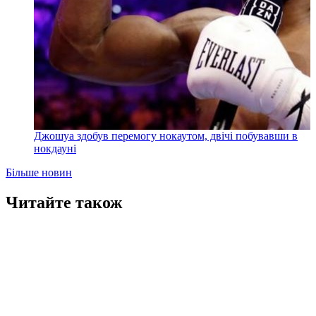
Джошуа здобув перемогу нокаутом, двічі побувавши в
нокдауні
Більше новин
Читайте також