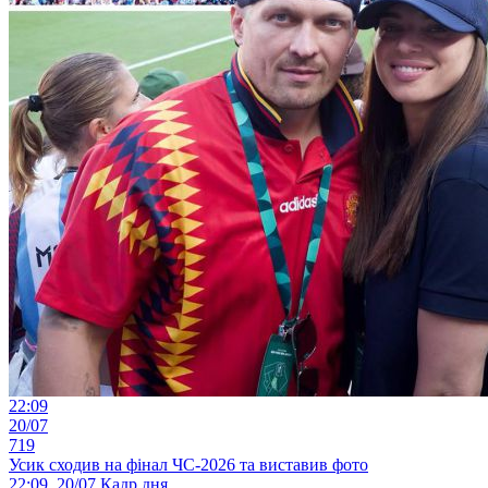
22:09
20/07
719
Усик сходив на фінал ЧС-2026 та виставив фото
22:09, 20/07
Кадр дня