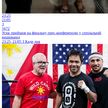
23:25
21/05
3
1672
Усик прийшов на фінальну прес-конференцію у спеціальній
вишиванці
23:25, 21/05
3
Кадр дня