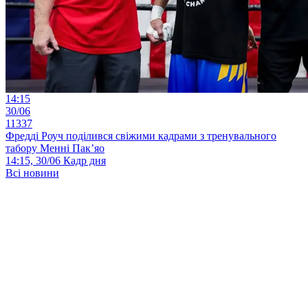
14:15
30/06
11337
Фредді Роуч поділився свіжими кадрами з тренувального
табору Менні Пак’яо
14:15, 30/06
Кадр дня
Всі новини