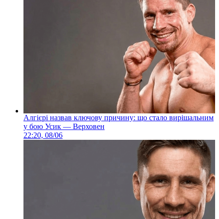
Алгієрі назвав ключову причину: що стало вирішальним
у бою Усик — Верховен
22:20, 08/06