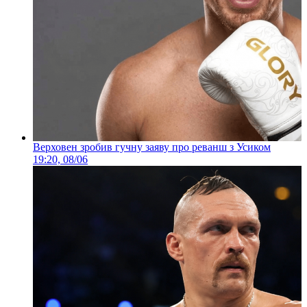
Верховен зробив гучну заяву про реванш з Усиком
19:20, 08/06