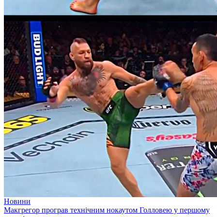
Новини
Макгрегор програв технічним нокаутом Голловею у першому