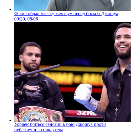
Ф’юрі обрав «легку жертву» перед боєм із Джошуа
09:20, 08/06
Уоррен боїться сенсації в бою Джошуа проти
небезпечного нокаутера