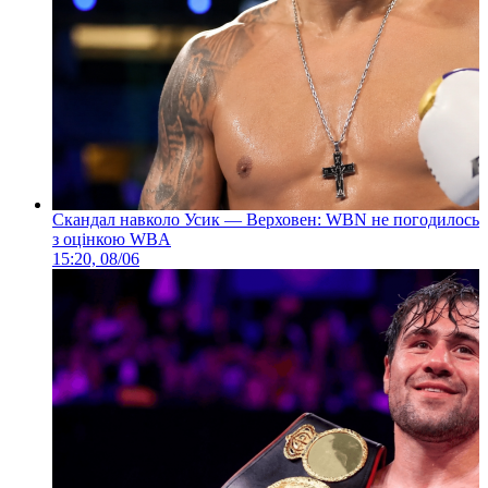
Скандал навколо Усик — Верховен: WBN не погодилось
з оцінкою WBA
15:20, 08/06