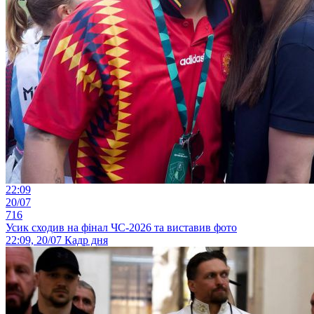
22:09
20/07
716
Усик сходив на фінал ЧС-2026 та виставив фото
22:09, 20/07
Кадр дня