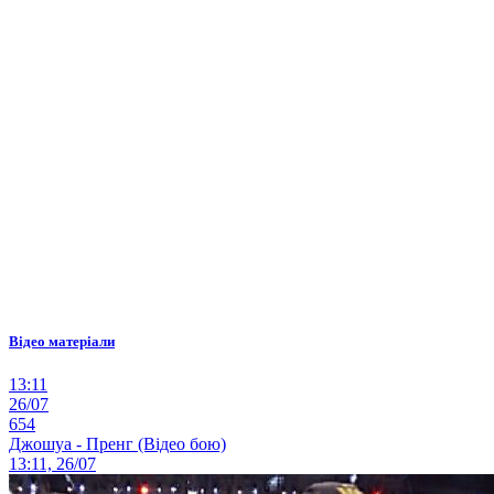
Відео матеріали
13:11
26/07
654
Джошуа - Пренг (Відео бою)
13:11, 26/07