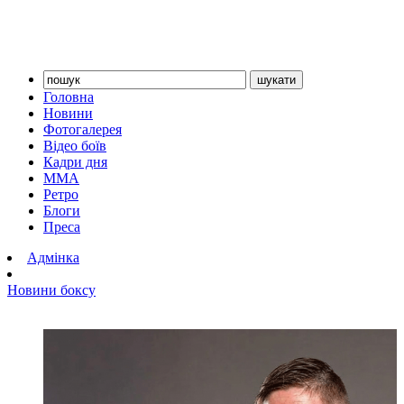
Головна
Новини
Фотогалерея
Відео боїв
Кадри дня
ММА
Ретро
Блоги
Преса
Адмінка
Новини боксу