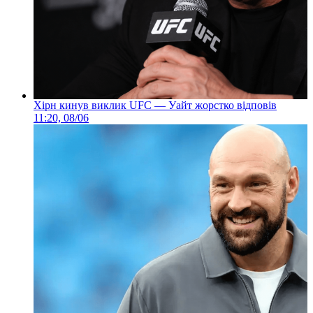
Хірн кинув виклик UFC — Уайт жорстко відповів
11:20, 08/06