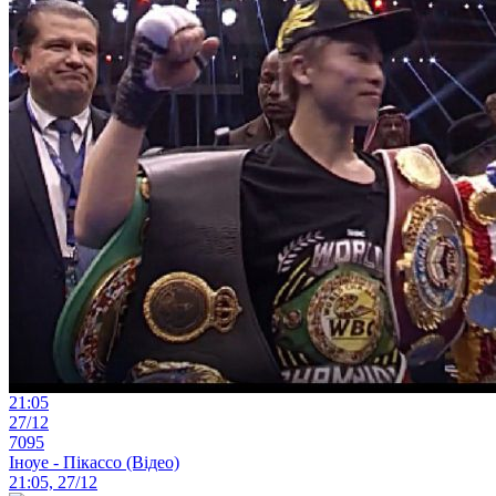
21:05
27/12
7095
Іноуе - Пікассо (Відео)
21:05, 27/12