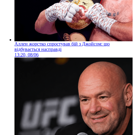
Аллен жорстко спростував бій з Джойсом: що
відбувається насправді
13:20, 08/06