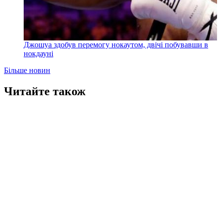
Джошуа здобув перемогу нокаутом, двічі побувавши в
нокдауні
Більше новин
Читайте також