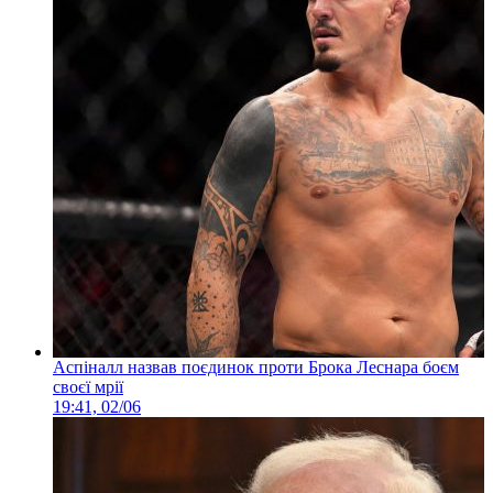
Аспіналл назвав поєдинок проти Брока Леснара боєм
своєї мрії
19:41, 02/06