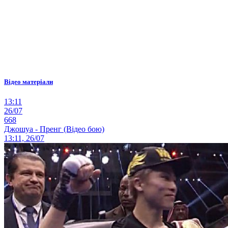
Відео матеріали
13:11
26/07
668
Джошуа - Пренг (Відео бою)
13:11, 26/07