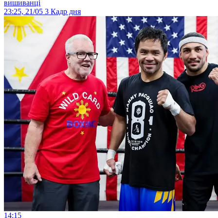
вишиванці
23:25, 21/05
3
Кадр дня
14:15