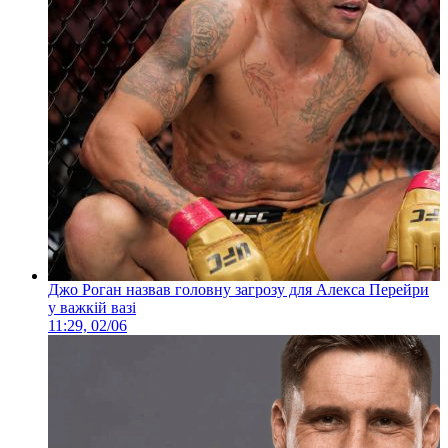
Джо Роган назвав головну загрозу для Алекса Перейри
у важкій вазі
11:29, 02/06