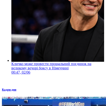
Кличко може провести прощальний поєдинок на
великому вечорі боксу в Німеччині
00:47, 02/06
Кадри дня