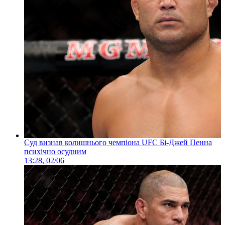
Суд визнав колишнього чемпіона UFC Бі-Джей Пенна
психічно осудним
13:28, 02/06