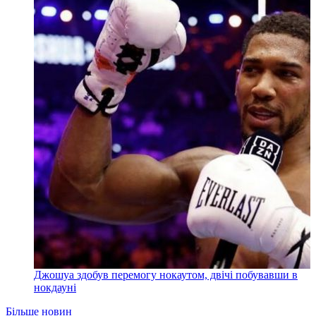
Джошуа здобув перемогу нокаутом, двічі побувавши в
нокдауні
Більше новин