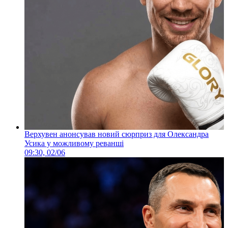
Верхувен анонсував новий сюрприз для Олександра
Усика у можливому реванші
09:30, 02/06