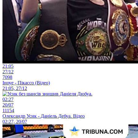
21:05
27/12
7098
Іноуе - Пікассо (Відео)
21:05, 27/12
02:27
20/07
11154
Олександр Усик - Даніель Дебуа. Відео
02:27, 20/07