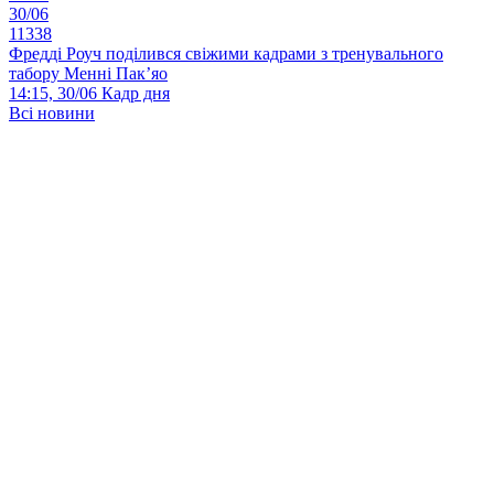
30/06
11338
Фредді Роуч поділився свіжими кадрами з тренувального
табору Менні Пак’яо
14:15, 30/06
Кадр дня
Всі новини