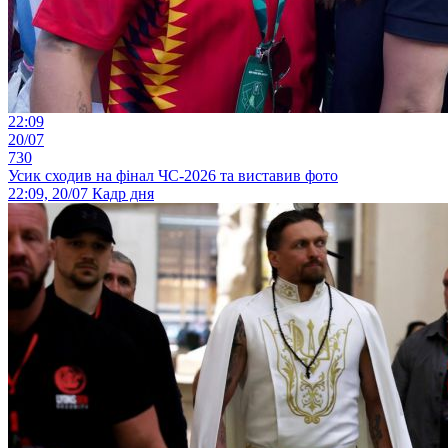
22:09
20/07
730
Усик сходив на фінал ЧС-2026 та виставив фото
22:09, 20/07
Кадр дня