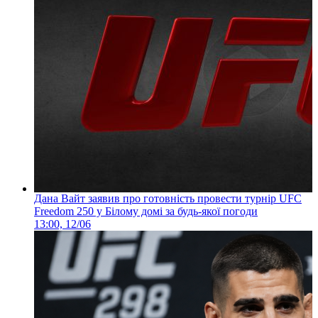
Дана Вайт заявив про готовність провести турнір UFC
Freedom 250 у Білому домі за будь-якої погоди
13:00, 12/06