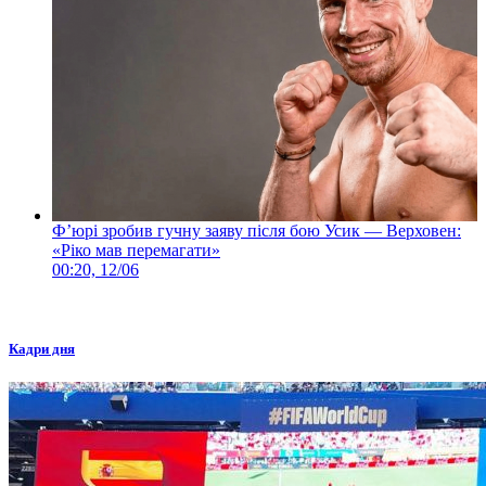
Ф’юрі зробив гучну заяву після бою Усик — Верховен:
«Ріко мав перемагати»
00:20, 12/06
Кадри дня