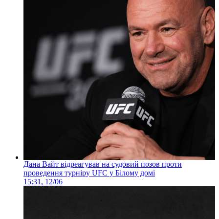
Дана Вайт відреагував на судовий позов проти
проведення турніру UFC у Білому домі
15:31, 12/06