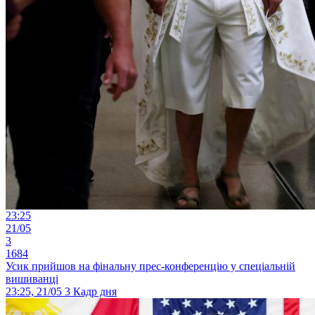
23:25
21/05
3
1684
Усик прийшов на фінальну прес-конференцію у спеціальній
вишиванці
23:25, 21/05
3
Кадр дня