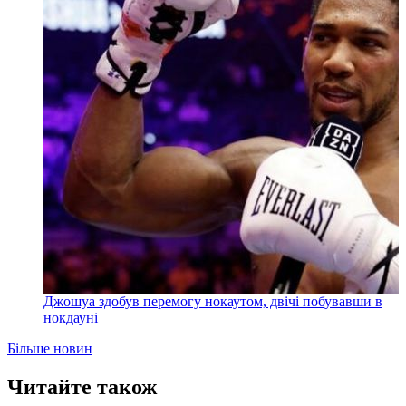
Джошуа здобув перемогу нокаутом, двічі побувавши в
нокдауні
Більше новин
Читайте також