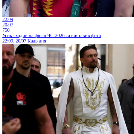
22:09
20/07
750
Усик сходив на фінал ЧС-2026 та виставив фото
22:09, 20/07
Кадр дня