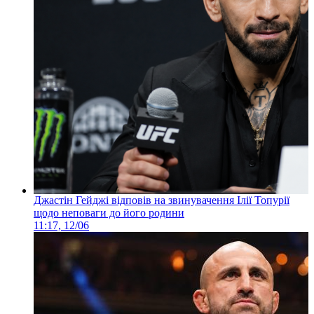
Джастін Гейджі відповів на звинувачення Ілії Топурії
щодо неповаги до його родини
11:17, 12/06