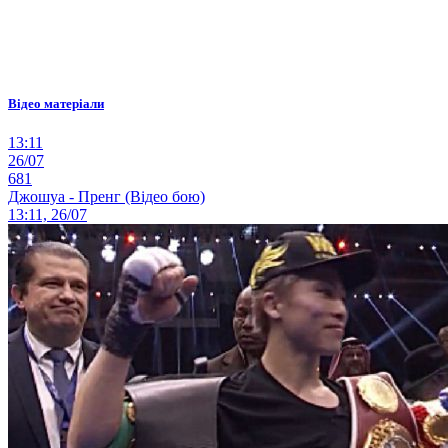
Відео матеріали
13:11
26/07
681
Джошуа - Пренг (Відео бою)
13:11, 26/07