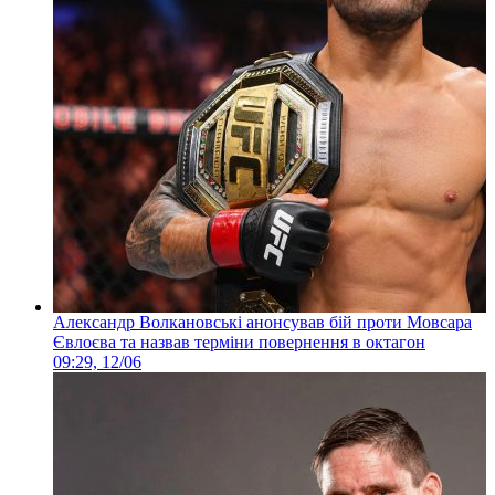
Александр Волкановські анонсував бій проти Мовсара
Євлоєва та назвав терміни повернення в октагон
09:29, 12/06