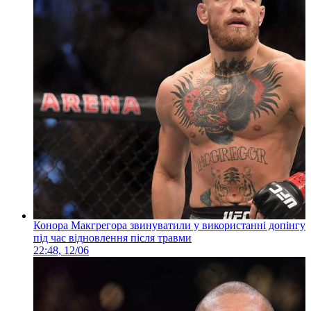
Конора Макгрегора звинуватили у використанні допінгу
під час відновлення після травми
22:48, 12/06