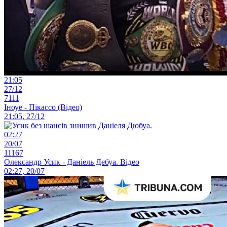
21:05
27/12
7111
Іноуе - Пікассо (Відео)
21:05, 27/12
02:27
20/07
11167
Олександр Усик - Даніель Дебуа. Відео
02:27, 20/07