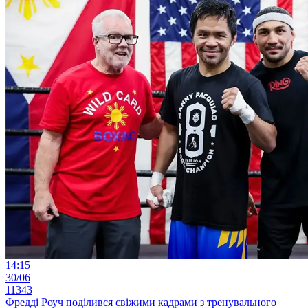
14:15
30/06
11343
Фредді Роуч поділився свіжими кадрами з тренувального