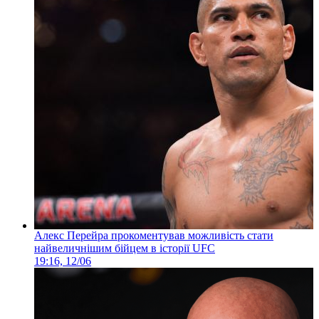
Алекс Перейра прокоментував можливість стати
найвеличнішим бійцем в історії UFC
19:16, 12/06